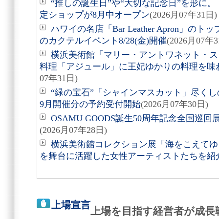
“推しの誕生日”や“大切な記念日”を形に。「Acry
定ショップが8月中オープン
(2026月07年31日)
ハワイの名店「Bar Leather Apron
のカクテルイベント8/28(金)開催
(2026月07年3
横浜美術館「マリー・アントワネット・ス
料理「アジュール」に王妃ゆかりの料理を味
07年31日)
“緑の宝石”「シャインマスカット」尽くしの
9月開催分の予約受付開始
(2026月07年30日)
OSAMU GOODS誕生50周年記念全国巡回
(2026月07年28日)
横浜美術館コレクション展「海をこえてゆく
を舞台に活躍した女性アーティストたちを紹
上場宣言
上場を目指す経営者が成長