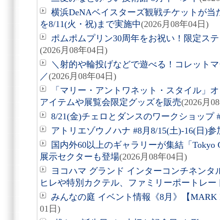
横浜DeNAベイスターズ観戦チケットが
を8/11(火・祝)まで実施中
(2026月08年04日)
ポムポムプリン30周年をお祝い！限定ス
(2026月08年04日)
＼射的や輪投げなどで遊べる！コレットマーレ夏
／
(2026月08年04日)
「マリー・アントワネット・スタイル」オ
アイテムや展覧会限定グッズを販売
(2026月0
8/21(金)チェロとダンスのワークショップ #
アトリエゾウノハナ #8月8/15(土)-16(日
国内外60以上のギャラリーが集結「Tokyo Gen
展示セクターも登場
(2026月08年04日)
ヨコハマ グランド インターコンチネンタ
ヒレや特別カクテル、ファミリーポートレー
みんなの庭 イベント情報《8月》【MARK 
01日)