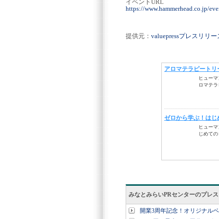
イベントURL
https://www.hammerhead.co.jp/eve
提供元：
valuepressプレスリ
みなとみらいPRセンターのプレ
開業3周年記念！オリジナル