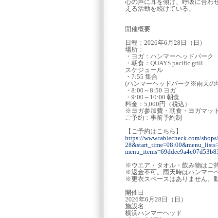
心の声に耳を傾け、呼吸に合わ
える活動を続けている。
開催概要
日程：2026年6月28日（日）
場所：
・ヨガ：ハンマーヘッドパーク
・朝食：QUAYS pacific grill
スケジュール
・7:55 集合
(ハンマーヘッドパーク※雨天の
・8:00～8:50 ヨガ
・9:00～10:00 朝食
料金：5,000円（税込）
※ヨガ参加費・朝食・ヨガマッ
ご予約：事前予約制
【ご予約はこちら】
https://www.tablecheck.com/shops/
28&start_time=08:00&menu_lists=
menu_items=69ddee9a4c07d53b8
※ウエア・タオル・飲み物はご
※返金不可。雨天時はハンマー
※更衣スペースはありません。
開催日
2026年6月28日（日）
施設名
横浜ハンマーヘッド