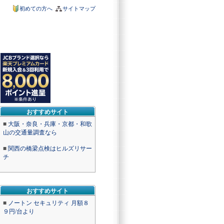
初めての方へ
サイトマップ
おすすめサイト
■
大阪・奈良・兵庫・京都・和歌
山の交通量調査なら
■
関西の橋梁点検はヒルズリサー
チ
おすすめサイト
■
ノートン セキュリティ 月額８
９円/台より