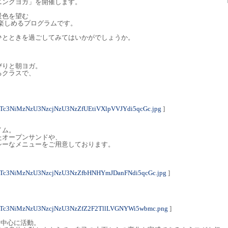
ニングヨガ」を開催します。
景色を望む
」で朝食を楽しめるプログラムです。
ひとときを過ごしてみてはいかがでしょうか。
びりと朝ヨガ。
るクラスで、
Tc3NiMzNzU3NzcjNzU3NzZfUEtiVXlpVVJYdi5qcGc.jpg
]
イム。
たオープンサンドや、
シーなメニューをご用意しております。
NTc3NiMzNzU3NzcjNzU3NzZfbHNHYmJDanFNdi5qcGc.jpg
]
NTc3NiMzNzU3NzcjNzU3NzZfZ2F2TllLVGNYWi5wbmc.png
]
川を中心に活動。