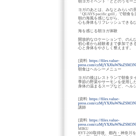
朝ヨガイベント「ととのうモー
ヨガのあとは、みなとみらいの
「QUAYS pacific grill
朝の海風を感じながら、
心も身体もリフレッシュできる
海を感じる朝ヨガ体験
開放的なロケーションで、のん
初心者から経験者まで参加でき
心と身体をやさしく整えます。
[資料:
https://files.value-
press.com/czMjYXJ0aWNsZSM3N
朝食はヘルシーメニュー
ヨガの後はレストランで朝食タ
季節の野菜やサーモンを使用し
身体の温まるスープなど、ヘル
[資料:
https://files.value-
press.com/czMjYXJ0aWNsZSM3
講師
[資料:
https://files.value-
press.com/czMjYXJ0aWNsZSM3
MIKU
RYT-200取得後、都内・神奈