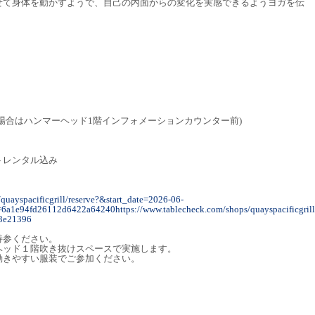
せて身体を動かすようで、自己の内面からの変化を実感できるようヨガを伝
場合はハンマーヘッド1階インフォメーションカウンター前)
トレンタル込み
quayspacificgrill/reserve?&start_date=2026-06-
6a1e94fd26112d6422a64240https://www.tablecheck.com/shops/quayspacificgrill/
3e21396
持参ください。
ヘッド１階吹き抜けスペースで実施します。
動きやすい服装でご参加ください。