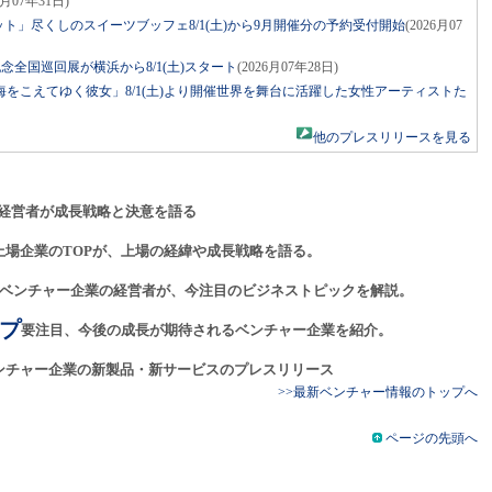
6月07年31日)
ット」尽くしのスイーツブッフェ8/1(土)から9月開催分の予約受付開始
(2026月07
年記念全国巡回展が横浜から8/1(土)スタート
(2026月07年28日)
をこえてゆく彼女」8/1(土)より開催世界を舞台に活躍した女性アーティストた
他のプレスリリースを見る
経営者が成長戦略と決意を語る
上場企業のTOPが、上場の経緯や成長戦略を語る。
ベンチャー企業の経営者が、今注目のビジネストピックを解説。
プ
要注目、今後の成長が期待されるベンチャー企業を紹介。
ンチャー企業の新製品・新サービスのプレスリリース
>>最新ベンチャー情報のトップへ
ページの先頭へ