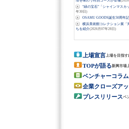
理を味わう特別コースが登場
(202
“緑の宝石”「シャインマスカ
年30日)
OSAMU GOODS誕生50周
横浜美術館コレクション展「海
ちを紹介
(2026月07年28日)
上場宣言
上場を目指す
TOPが語る
新興市場
ベンチャーコラム
企業クローズアッ
プレスリリース
ベ