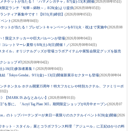
グルメチケットが当たる！「ハマメシガチャ」8/7(金)-13(木)開催
(2026月08年05日)
限定ランチ「旬華～錦秋～」8/28(金)より提供
(2026月08年05日)
ボランティア募集中です！【8/31(月)締切】
(2026月08年05日)
イベント
(2026月08年04日)
ケットが当たる！プレゼントキャンペーンを8/11(火・祝)まで実施中
(2026月08
祝い！限定ステッカーや巨大バルーンが登場
(2026月08年04日)
レットマーレ夏祭り8/8(土)-9(日)開催！／
(2026月08年04日)
スタイル」オリジナルグッズが登場コラボアイテムや展覧会限定グッズを販売
クショップ #7
(2026月08年04日)
土)-16(日)参加者募集！
(2026月08年04日)
Tokyo Gendai」9/11(金)～13(日)開催新展示セクターも登場
(2026月08年04
コンチネンタル ホテル開業35周年！特大フカヒレや特別カクテル、ファミリーポ
03日)
》【MARK IS みなとみらい】
(2026月08年01日)
を形に。「Acryl Tag Plate 365」期間限定ショップが8月中オープン
(2026月07
r Apron」のトップバーテンダーが来日一夜限りのカクテルイベント8/28(金)開催
(2026
ワネット・スタイル」展とコラボフランス料理「アジュール」に王妃ゆかりの料