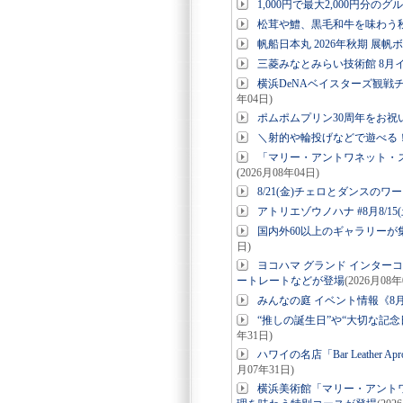
1,000円で最大2,000円分の
松茸や鱧、黒毛和牛を味わう秋
帆船日本丸 2026年秋期 展帆
三菱みなとみらい技術館 8月
横浜DeNAベイスターズ観戦チ
年04日)
ポムポムプリン30周年をお
＼射的や輪投げなどで遊べる！コ
「マリー・アントワネット・
(2026月08年04日)
8/21(金)チェロとダンスのワー
アトリエゾウノハナ #8月8/15(
国内外60以上のギャラリーが集結「
日)
ヨコハマ グランド インター
ートレートなどが登場
(2026月08年
みんなの庭 イベント情報《8月
“推しの誕生日”や“大切な記念日”
年31日)
ハワイの名店「Bar Leathe
月07年31日)
横浜美術館「マリー・アント