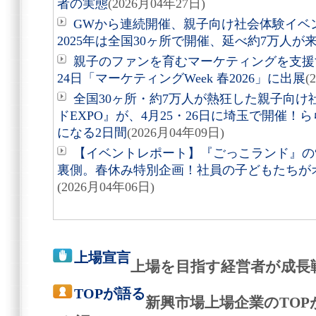
者の実態
(2026月04年27日)
GWから連続開催、親子向け社会体験イベン
2025年は全国30ヶ所で開催、延べ約7万人が
親子のファンを育むマーケティングを支援
24日「マーケティングWeek 春2026」に出展
(
全国30ヶ所・約7万人が熱狂した親子向
ドEXPO』が、4月25・26日に埼玉で開催
になる2日間
(2026月04年09日)
【イベントレポート】『ごっこランド』の
裏側。春休み特別企画！社員の子どもたちが
(2026月04年06日)
上場宣言
上場を目指す経営者が成長
TOPが語る
新興市場上場企業のTO