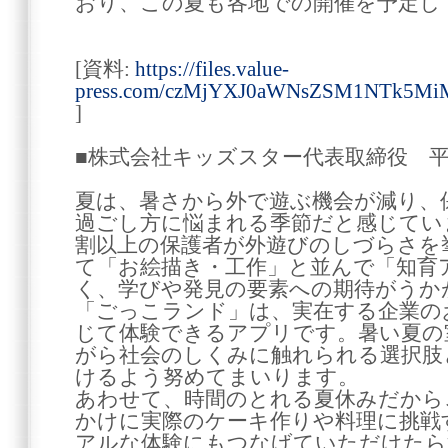
おり、この夏も各地での開催を予定し
[資料:
https://files.value-
press.com/czMjYXJ0aWNsZSM1NTk
]
■株式会社キッズスター代表取締役 
夏は、暑さから外で遊ぶ機会が減り、
過ごし方に悩まれる季節だと感じてい
割以上の保護者が外遊びのしづらさを
て「お絵描き・工作」と並んで「知育
く、学びや発見の要素への期待がうか
「ごっこランド」は、実在する企業の
じて体験できるアプリです。暑い夏の
がら社会のしくみに触れられる選択肢
けるよう努めてまいります。
あわせて、時間のとれる夏休みだから
かけに実際のケーキ作りや料理に挑戦
アルな体験にもつなげていただけたら