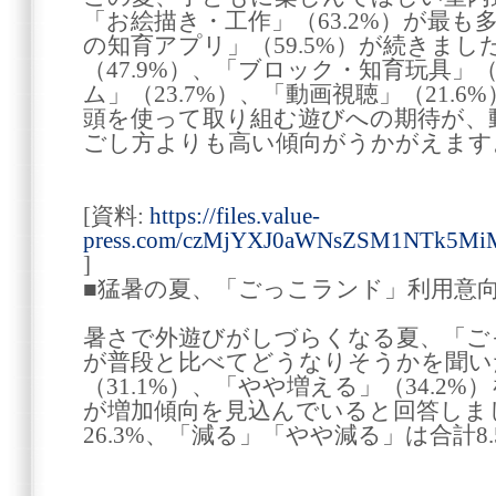
「お絵描き・工作」（63.2%）が最
の知育アプリ」（59.5%）が続きまし
（47.9%）、「ブロック・知育玩具」（
ム」（23.7%）、「動画視聴」（21.
頭を使って取り組む遊びへの期待が、
ごし方よりも高い傾向がうかがえます
[資料:
https://files.value-
press.com/czMjYXJ0aWNsZSM1NTk5Mi
]
■猛暑の夏、「ごっこランド」利用意
暑さで外遊びがしづらくなる夏、「ご
が普段と比べてどうなりそうかを聞い
（31.1%）、「やや増える」（34.2%
が増加傾向を見込んでいると回答しま
26.3%、「減る」「やや減る」は合計8