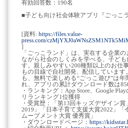
有効回答数：190名
■子ども向け社会体験アプリ『ごっこ
[資料:
https://files.value-
press.com/czMjYXJ0aWNsZSM1NTk5M
]
「ごっこランド」は、実在する企業の
ながら社会のしくみを学べる、子ども
す。親しみやすい200種類以上のお仕
もの目線で自社開発、配信しています
も、無料で楽しめる“ごっこ遊び”は年
れ、アプリの累計ダウンロード数は85
・ランキング：App Store、Google
リランキング1位獲得
・受賞歴：「第13回キッズデザイン賞」「Baby
2019」「日本子育て支援大賞2022」
ムーブメント大賞 優秀賞」
・ダウンロードページ：
https://kidsstar