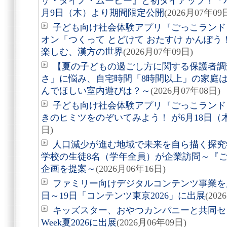
ザ・ダイノ・ムービー』と初タイアップ！「
月9日（木）より期間限定公開
(2026月07年09
子ども向け社会体験アプリ『ごっこランド
オン「つくって とどけて おたすけ かんぽう
楽しむ、漢方の世界
(2026月07年09日)
【夏の子どもの過ごし方に関する保護者調
さ」に悩み、自宅時間「8時間以上」の家庭
んでほしい室内遊びは？～
(2026月07年08日)
子ども向け社会体験アプリ『ごっこランド
きのヒミツをのぞいてみよう！ が6月18日（
日)
人口減少が進む地域で未来を自ら描く探究
学校の生徒8名（学年全員）が企業訪問～『
企画を提案～
(2026月06年16日)
ファミリー向けデジタルコンテンツ事業を
日～19日「コンテンツ東京2026」に出展
(202
キッズスター、おやつカンパニーと共同セ
Week夏2026に出展
(2026月06年09日)