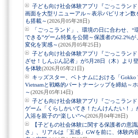
子ども向け社会体験アプリ『ごっこランド
画面を大型リニューアル～表示パビリオン数
も搭載～
(2026月05年28日)
「ごっこランド」、環境の日に合わせ、“
できる”ゲーム特集を公開～保護者の62.2%
変化を実感～
(2026月05年25日)
子ども向け社会体験アプリ『ごっこランド
ざせ！しんぶん記者」が5月28日（木）より
を体験
(2026月05年21日)
キッズスター、ベトナムにおける「Gokko W
Vietnamと戦略的パートナーシップを締結
～
(2026月05年14日)
子ども向け社会体験アプリ『ごっこランド
ゲーム「くらしかいてき！たんけんたい！」が
入浴を親子の“楽しい”へ
(2026月04年28日)
【子どもの社会体験に関する保護者の意識
さ」、リアルは「五感」GWを前に、体験内