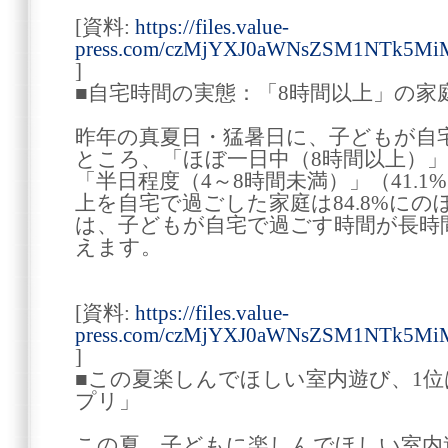
[資料:
https://files.value-
press.com/czMjYXJ0aWNsZSM1NTk5M
]
■自宅時間の実態：「8時間以上」の家
昨年の真夏日・猛暑日に、子どもが自
ところ、「ほぼ一日中（8時間以上）」が
「半日程度（4～8時間未満）」（41.
上を自宅で過ごした家庭は84.8%に
は、子どもが自宅で過ごす時間が長時
えます。
[資料:
https://files.value-
press.com/czMjYXJ0aWNsZSM1NTk5M
]
■この夏楽しんでほしい室内遊び、1位
プリ」
この夏、子どもに楽しんでほしい室内