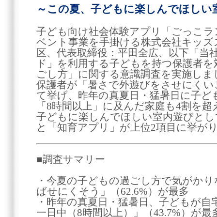
～この夏、子どもに楽しんでほしい
子ども向け社会体験アプリ「ごっこラ
ベント事業を手掛ける株式会社キッズ
区、代表取締役：平田全広、以下「当
ド」を利用する子どもを持つ保護者を
ごし方」に関する意識調査を実施しま
保護者が「暑さで外遊びをさせにくい
て挙げ、昨年の真夏日・猛暑日に子ど
「8時間以上」に及んだ家庭も4割を
子どもに楽しんでほしい室内遊びとし
と「知育アプリ」が上位2項目に挙が
■調査サマリー
・今夏の子どもの過ごし方で気がかり
ばせにくそう」（62.6%）が最多
・昨年の真夏日・猛暑日、子どもが自
一日中（8時間以上）」（43.7%）が