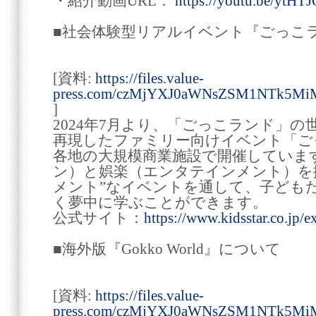
・紹介動画URL：
https://youtu.be/yt
■社会体験型リアルイベント『ごっこラ
[資料:
https://files.value-
press.com/czMjYXJ0aWNsZSM1NTk5M
]
2024年7月より、「ごっこランド」
再現したファミリー向けイベント「ごっ
各地の大規模商業施設で開催していま
ン）と娯楽（エンタテインメント）を
メント”なイベントを通して、子ども
く夢中に学ぶことができます。
公式サイト：
https://www.kidsstar.co.jp/e
■海外版『Gokko World』について
[資料:
https://files.value-
press.com/czMjYXJ0aWNsZSM1NTk5Mi