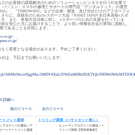
人のお客様の課題解決のためのソリューションビジネスを行うIT企業で
や、パソコン・スマホの修理とサポートの専門店『デジタルドック』の運営
ERIA』、『THIRDWAVE』などの企画・製造、及び当社だけのアフターフォ
らに、高校生のためのeスポーツ大会『NASEF JAPAN 全日本高校eスポ
ます。また、各地方自治体に対し、eスポーツのための支援を行っていま
技術を安心と共にお届けすることで、より良い情報化社会の実現に貢献し、
企業であることを目指します。
ve.co.jp/
para.co.jp/
告なく変更となる場合があります。予めご了承ください。
わせは、下記までお願いいたします。
yMjk1MiMzNzcwNjgjMzc3MDY4Xzk3ZWZmMDhiN2E3Yjk5NDNiOWIzMTI3OGI
リース詳細へ
前のリリース
:
次のリリース