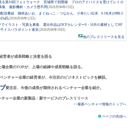
巡る第16回フォトウォーク 宮城県で初開催 プロのアドバイスを受けてレトロ
者募集 撮影機材・カメラ歴不問
(2026月06年15日)
発の配信番組 猫研あいお、まぐねっこ・つなかん、小幸たい出演 6.18(木)19時ス
Da氏
(2026月06年12日)
マでイラスト・写真を募集 選出作品はDCPカレンダー9・10月の素材としてHP
5千ドスパラポイント進呈
(2026月06年10日)
他のプレスリリースを見る
経営者が成長戦略と決意を語る
上場企業のTOPが、上場の経緯や成長戦略を語る。
ベンチャー企業の経営者が、今注目のビジネストピックを解説。
プ
要注目、今後の成長が期待されるベンチャー企業を紹介。
ンチャー企業の新製品・新サービスのプレスリリース
>>最新ベンチャー情報のトップへ
ページの先頭へ