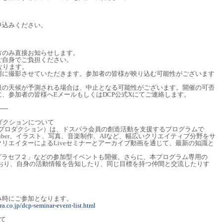
申込みください。
方のみ直接お知らせします。
ご自身でご負担ください。
なります。
用に撮影させていただきます。参加者の皆様が映り込む可能性がございます
級の天候が予測される場合は、中止となる可能性がございます。開催の可否
、参加者の皆様へEメールもしくはDCP公式Xにてご連絡します。
──
ロダクションについて
ブ プロダクション）は、ドスパラ会員の創造活動を支援するプログラムで
uber、イラスト、写真、音楽制作、AIなど、幅広いクリエイティブ分野をサ
リエイターによるLiveセミナーとアーカイブ動画を通じて、最新の知識と
グラセフ２」などの参加型イベントも開催。さらに、本プログラム専用の
意しており、自身の活動情報を告知したり、同じ目標を持つ仲間と交流したりす
み時にご参加となります。
a.co.jp/dcp-seminar-event-list.html
て