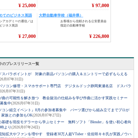
ラのプレスリリース一覧
のドスパラポイントが 対象の新品パソコンの購入＆エントリーで必ずもらえる
026月07年31日)
パソコン修理・スマホサポート専門店 デジタルドック静岡東瀬名店 ドスパラ
2026月07年31日)
が曲の可能性を解き放つ 教会旋法の仕組みを学び作曲に活かす実践セミナー
者募集中
(2026月07年31日)
ソコン組立イベント』8月の参加者募集中 パーツ選びから組み立てまでプロが
・家族との参加もOK
(2026月07年27日)
の基礎を現役モデラーから学ぶセミナー 無料ソフト「Blender」を使い初心者向
0時より
(2026月07年24日)
知拡大やファンを増やす 登録者30万人超VTuber・佐佐咲キキ氏が実践ノウハ