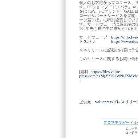
個人のお客様からプロユース、法
す。PCショップ『ドスパラ』
をはじめ、PCブランド『GALL
ローやサポートサービスを展開。さ
ーツ選手権』に特別協賛してい
す。サードウェーブは最先端の
100年先も世の中に求められる
サードウェーブ
https://info.twa
ドスパラ
https://www.dos
※本リリースに記載の内容は予
このリリースに関するお問い合
[資料:
https://files.value-
press.com/czMjYXJ0aWNsZSM
]
提供元：
valuepressプレスリ