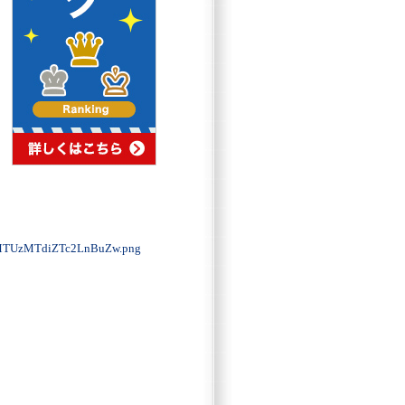
TUzMTdiZTc2LnBuZw.png