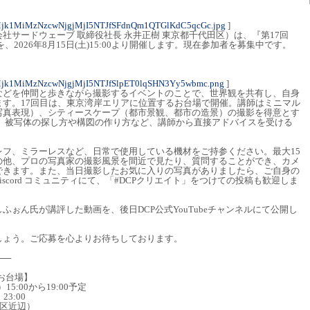
Mjk1MiMzNzcwNjgjMjI5NTJfSFdnQm1QTGlKdC5qcGc.jpg
]
社サードウェーブ 取締役社長 永井正樹 東京都千代田区）は、『第17回
を、2026年8月15日(土)15:00より開催します。現在参加者を募集中です。
jk1MiMzNzcwNjgjMjI5NTJfSlpET0lqSHN3Yy5wbmc.png
]
などを仲間と歩きながら撮影するイベントのことで、世界観を共有し、自身
ます。17回目は、東京湾岸エリアに位置するお台場で開催。講師はミニマル
写真表現）、シティースケープ（都市景観、都市の造景）の撮影を得意とす
氏。被写体の探し方や構図の作り方など、講師から直接アドバイスを受ける
レフ、ミラーレスなど、日常で使用している機材をご持参ください。最大15
の他、プロの写真家の撮影風景を間近で見たり、質問することができ、カメ
できます。また、当日撮影したお気に入りの写真がありましたら、ご自身の
Discord コミュニティにて、「#DCPクリエイト」をつけての投稿も歓迎しま
ふぉん氏が講評した動画を、後日DCP公式YouTubeチャンネルにて公開し
しょう。ご応募を心よりお待ちしております。
──
 お台場】
15:00から19:00予定
3:00
東区近辺）