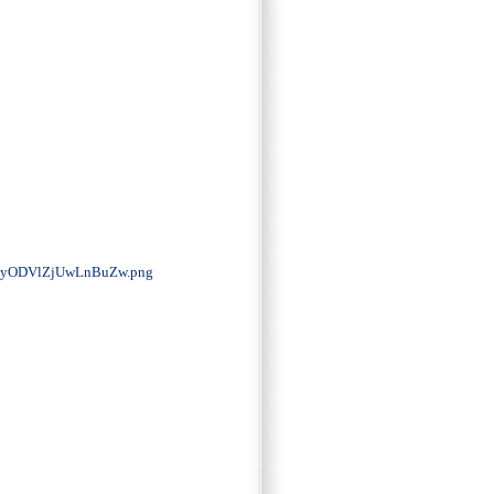
yODVlZjUwLnBuZw.png