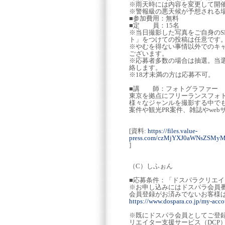
※雨天時には内容を変更して開
※警報級の悪天候が予想される
■参加費用：無料
■定 員：15名
※当日撮影した写真をご自身のSNS
ト」をつけての投稿は任意です
※やむを得ない事情以外でのキ
ございます。
※応募者多数の場合は抽選。当
絡します。
※18才未満の方は応募不可。
■講 師：フォトグラファー 
東京を拠点にフリーランスフォト
様々なジャンルを撮影する中でも
案件や観光PR案件、雑誌やwe
[資料:
https://files.value-
press.com/czMjYXJ0aWNsZS
]
（C）しふぉん
■応募条件：「ドスパラクリエ
※お申し込みにはドスパラ会員
会員登録がお済みでないお客様
https://www.dospara.co.jp/my-accou
※既にドスパラ会員としてご登
リエイター支援サービス（DCP