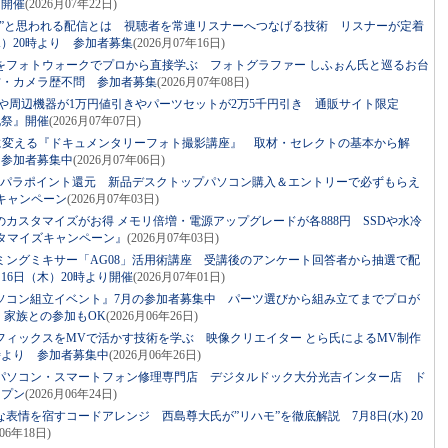
り開催
(2026月07年22日)
い”と思われる配信とは 視聴者を常連リスナーへつなげる技術 リスナーが定着
水）20時より 参加者募集
(2026月07年16日)
をフォトウォークでプロから直接学ぶ フォトグラファー しふぉん氏と巡るお台
材・カメラ歴不問 参加者募集
(2026月07年08日)
ツや周辺機器が1万円値引きやパーツセットが2万5千円引き 通販サイト限定
化祭』開催
(2026月07年07日)
”に変える『ドキュメンタリーフォト撮影講座』 取材・セレクトの基本から解
 参加者募集中
(2026月07年06日)
スパラポイント還元 新品デスクトップパソコン購入＆エントリーで必ずもらえ
キャンペーン
(2026月07年03日)
カスタマイズがお得 メモリ倍増・電源アップグレードが各888円 SSDや水冷
タマイズキャンペーン』
(2026月07年03日)
ミングミキサー「AG08」活用術講座 受講後のアンケート回答者から抽選で配
16日（木）20時より開催
(2026月07年01日)
ソコン組立イベント』7月の参加者募集中 パーツ選びから組み立てまでプロが
・家族との参加もOK
(2026月06年26日)
フィックスをMVで活かす技術を学ぶ 映像クリエイター とら氏によるMV制作
0時より 参加者募集中
(2026月06年26日)
パソコン・スマートフォン修理専門店 デジタルドック大分光吉インター店 ド
ープン
(2026月06年24日)
表情を宿すコードアレンジ 西島尊大氏が”リハモ”を徹底解説 7月8日(水) 20
月06年18日)