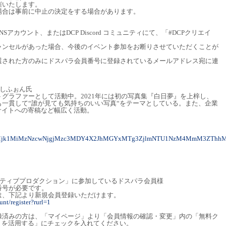
催いたします。
場合は事前に中止の決定をする場合があります。
アカウント、またはDCP Discord コミュニティにて、「#DCPクリエイ
。
ャンセルがあった場合、今後のイベント参加をお断りさせていただくことが
選された方のみにドスパラ会員番号に登録されているメールアドレス宛に連
しふぉん氏
グラファーとして活動中。2021年には初の写真集『白日夢』を上梓し、
一貫して“誰が見ても気持ちのいい写真“をテーマとしている。また、企業
bサイトへの寄稿など幅広く活動。
MyMjk1MiMzNzcwNjgjMzc3MDY4X2JhMGYxMTg3ZjlmNTU1NzM4MmM3ZThhM
イティブプロダクション」に参加しているドスパラ会員様
番号が必要です。
は、下記より新規会員登録いただけます。
nt/register?rurl=1
録済みの方は、「マイページ」より「会員情報の確認・変更」内の「無料ク
）を活用する」にチェックを入れてください。