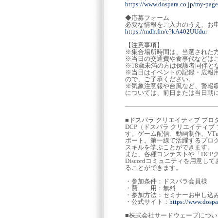
https://www.dospara.co.jp/my-page
◆応募フォーム
必要な情報をご入力のうえ、お
https://mdh.fm/e?kA402UUdur
【注意事項】
※集合場所時間は、当選された
※当日の交通費や食事代などは
※18歳未満の方は保護者同伴と
※当日はイベントの記録・広報
ので、ご了承ください。
※気象注意報や台風など、警報
については、前日または当日朝に
─────────────────────
■ドスパラ クリエイティブ プ
DCP（ドスパラ クリエイティ
す。ゲーム配信、動画制作、VT
ポート。第一線で活躍するプロク
スキルを学ぶことができます。
また、各種コンテストや「DCP
Discordコミュニティを用
ることができます。
・参加条件：ドスパラ会員様
・費 用：無料
・参加方法：セミナーお申し込
・公式サイト：
https://www.dospar
■株式会社サードウェーブについ