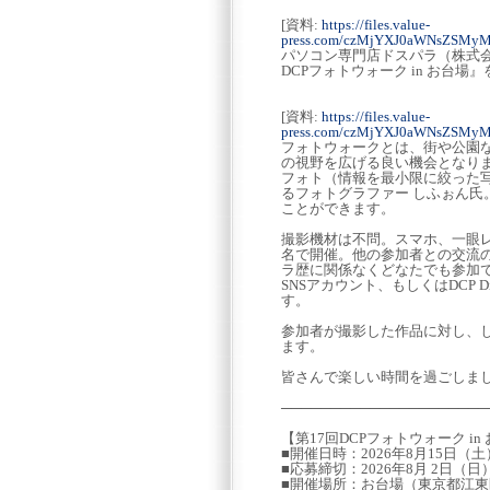
[資料:
https://files.value-
press.com/czMjYXJ0aWNsZSMy
パソコン専門店ドスパラ（株式会
DCPフォトウォーク in お台場』
[資料:
https://files.value-
press.com/czMjYXJ0aWNsZSMyM
フォトウォークとは、街や公園
の視野を広げる良い機会となり
フォト（情報を最小限に絞った
るフォトグラファー しふぉん
ことができます。
撮影機材は不問。スマホ、一眼
名で開催。他の参加者との交流
ラ歴に関係なくどなたでも参加
SNSアカウント、もしくはDCP 
す。
参加者が撮影した作品に対し、し
ます。
皆さんで楽しい時間を過ごしま
─────────────────────
【第17回DCPフォトウォーク in
■開催日時：2026年8月15日（土）
■応募締切：2026年8月 2日（日）2
■開催場所：お台場（東京都江