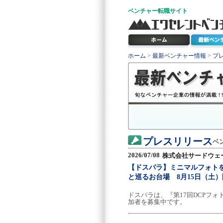
ベンチャー
転職サイト
ホーム
>
最新ベンチャー情報
>
プ
プレスリリース
ベ
2026/07/08
株式会社サードウェ
【ドスパラ】ミニマルフォト
と巡るお台場 8月15日（土
ドスパラは、『第17回DCPフォトウ
加者を募集中です。