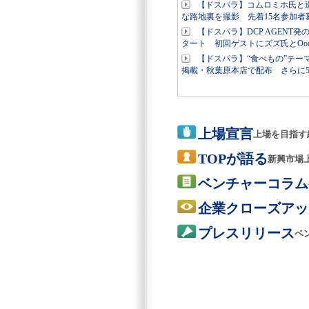
【ドスパラ】コムロミホ氏と
な路地裏を撮影 先着15名参加
【ドスパラ】DCP AGENT
タート 初回ゲストにズズ氏とOoo
【ドスパラ】“食べもの”テー
掲載・秋葉原本店で配布 さらに
上場宣言
上場を目指す
TOPが語る
新興市場
ベンチャーコラム
企業クローズアッ
プレスリリース
ベ