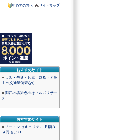
初めての方へ
サイトマップ
おすすめサイト
■
大阪・奈良・兵庫・京都・和歌
山の交通量調査なら
■
関西の橋梁点検はヒルズリサー
チ
おすすめサイト
■
ノートン セキュリティ 月額８
９円/台より