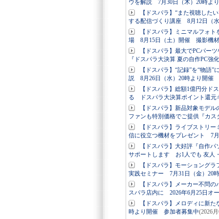
ウを解説 7月30日（木）20時よ
【ドスパラ】“また視聴した
する配信づくり講座 8月12日（
【ドスパラ】ミニマルフォト
場 8月15日（土）開催 撮影機
【ドスパラ】最大でPCパー
『ドスパラ大決算 夏の自作PC強
【ドスパラ】“記録”を“物語
説 8月26日（水）20時より開催
【ドスパラ】総額1億円分ド
る ドスパラ大決算ポイント還元
【ドスパラ】新品対象モデルの
ファンも特別価格でご提供『カス
【ドスパラ】ライブストリー
信に役立つ機材をプレゼント 7月
【ドスパラ】大好評『自作パ
サポートします お1人でも 友人
【ドスパラ】モーショングラ
実践セミナー 7月31日（金）2
【ドスパラ】メーカー不問の
スパラ店内に 2026年6月25日オ
【ドスパラ】メロディに新たな
時より開催 参加者募集中
(2026