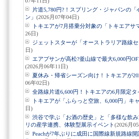
07年11日)
片道5,780円?！スプリング・ジャパンの
ン」
(2026月07年04日)
トキエアが7月搭乗分対象の「トキエアサ
26日)
ジェットスターが「オーストラリア路線セ
日)
エアプサンが高松?釜山線で最大6,000円
(2026月06年11日)
夏休み・帰省シーズン向け！トキエアが20
06年02日)
全路線片道6,600円！トキエアの6月限定
トキエアが「ふらっと空旅、6,000円」キ
日)
渋谷で学ぶ「お酒の歴史」と「多様な飲み
リの産学連携、体験型展示イベント
(2026月0
Peachが7年ぶりに成田に国際線新規路線