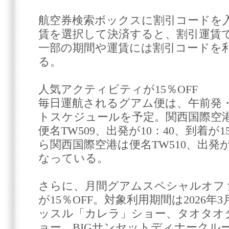
航空券検索ボックスに割引コードを
賃を選択して決済すると、割引運賃
一部の期間や運賃には割引コードを
る。
人気アクティビティが15％OFF
毎日運航されるグアム便は、午前発
トスケジュールを予定。関西国際空
便名TW509、出発が10：40、到着が
ら関西国際空港は便名TW510、出発が1
なっている。
さらに、月間グアムスペシャルオフ
が15％OFF。対象利用期間は2026年
ッスル「カレラ」ショー、タオタオ
ョー、BIGサンセットディナークル