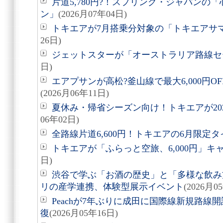
片道5,780円?！スプリング・ジャパンの
ン」
(2026月07年04日)
トキエアが7月搭乗分対象の「トキエアサ
26日)
ジェットスターが「オーストラリア路線セ
日)
エアプサンが高松?釜山線で最大6,000円
(2026月06年11日)
夏休み・帰省シーズン向け！トキエアが20
06年02日)
全路線片道6,600円！トキエアの6月限定
トキエアが「ふらっと空旅、6,000円」キ
日)
渋谷で学ぶ「お酒の歴史」と「多様な飲み
リの産学連携、体験型展示イベント
(2026月0
Peachが7年ぶりに成田に国際線新規路線
復
(2026月05年16日)