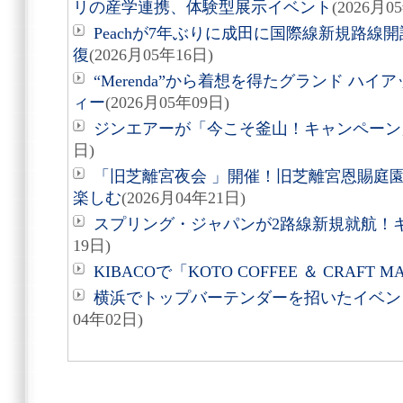
リの産学連携、体験型展示イベント
(2026月0
Peachが7年ぶりに成田に国際線新規路線
復
(2026月05年16日)
“Merenda”から着想を得たグランド ハ
ィー
(2026月05年09日)
ジンエアーが「今こそ釜山！キャンペーン
日)
「旧芝離宮夜会 」開催！旧芝離宮恩賜庭
楽しむ
(2026月04年21日)
スプリング・ジャパンが2路線新規就航！
19日)
KIBACOで「KOTO COFFEE ＆ CRAFT 
横浜でトップバーテンダーを招いたイベント『
04年02日)