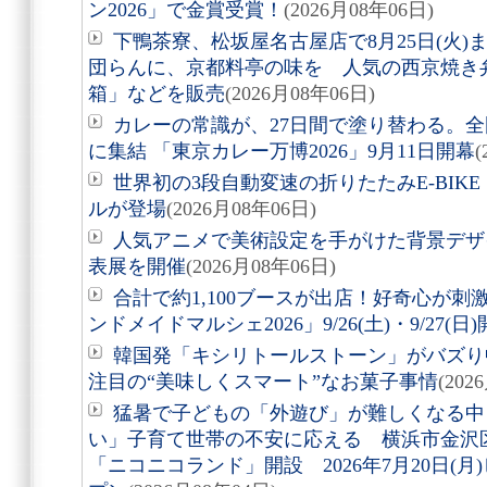
ン2026」で金賞受賞！
(2026月08年06日)
下鴨茶寮、松坂屋名古屋店で8月25日(火
団らんに、京都料亭の味を 人気の西京焼き
箱」などを販売
(2026月08年06日)
カレーの常識が、27日間で塗り替わる。全
に集結 「東京カレー万博2026」9月11日開幕
(
世界初の3段自動変速の折りたたみE-BIKE「Air
ルが登場
(2026月08年06日)
人気アニメで美術設定を手がけた背景デザ
表展を開催
(2026月08年06日)
合計で約1,100ブースが出店！好奇心が
ンドメイドマルシェ2026」9/26(土)・9/27(日
韓国発「キシリトールストーン」がバズり
注目の“美味しくスマート”なお菓子事情
(202
猛暑で子どもの「外遊び」が難しくなる中
い」子育て世帯の不安に応える 横浜市金沢
「ニコニコランド」開設 2026年7月20日(