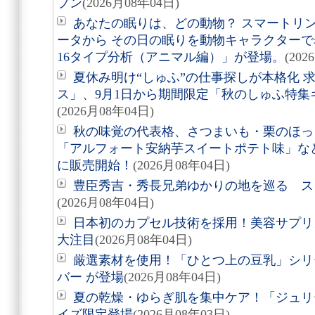
プン
(2026月08年04日)
あなたの眠りは、どの動物？ スマートリング「
ータから その日の眠りを動物キャラクターで表す
16タイプ分析（アニマル編）」が登場。
(202
夏休み明け“しゅふ”の仕事探しが本格化 
ス」、9月1日から期間限定「秋のしゅふ特集
(2026月08年04日)
秋の味覚の代表格、さつまいも・栗のほっ
「アルフォート安納芋スイートポテト味」など8
に販売開始！
(2026月08年04日)
豊臣秀吉・秀長兄弟ゆかりの地を巡る スタ
(2026月08年04日)
日本初のカプセル技術を採用！美容サプリメン
大注目
(2026月08年04日)
厳選素材を使用！「ひとつ上の豆乳」シリ
バー が登場
(2026月08年04日)
夏の乾燥・ゆらぎ肌を集中ケア！「ジュリ
イズ限定登場
(2026月08年03日)