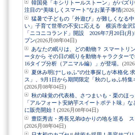
韓国発「キシリトールストーン」がバズり
注目の“美味しくスマート”なお菓子事情
(202
猛暑で子どもの「外遊び」が難しくなる中
い」子育て世帯の不安に応える 横浜市金沢
「ニコニコランド」開設 2026年7月20日(
プン
(2026月08年04日)
あなたの眠りは、どの動物？ スマートリング「
ータから その日の眠りを動物キャラクターで表す
16タイプ分析（アニマル編）」が登場。
(202
夏休み明け“しゅふ”の仕事探しが本格化 
ス」、9月1日から期間限定「秋のしゅふ特集
(2026月08年04日)
秋の味覚の代表格、さつまいも・栗のほっ
「アルフォート安納芋スイートポテト味」など8
に販売開始！
(2026月08年04日)
豊臣秀吉・秀長兄弟ゆかりの地を巡る スタ
(2026月08年04日)
日本初のカプセル技術を採用！美容サプリメン