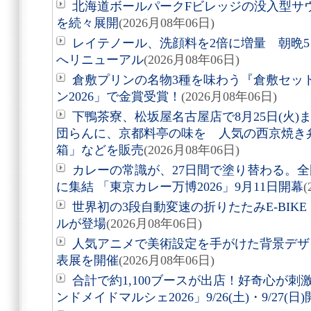
北海道ボールパークFビレッジの没入型サ
を続々展開
(2026月08年06日)
レイテノール、洗顔料を2倍に増量 朝晩
へリニューアル
(2026月08年06日)
倉敷プリンの名物3種を味わう『倉敷セッ
ン2026」で金賞受賞！
(2026月08年06日)
下鴨茶寮、松坂屋名古屋店で8月25日(火
団らんに、京都料亭の味を 人気の西京焼き
箱」などを販売
(2026月08年06日)
カレーの常識が、27日間で塗り替わる。全
に集結 「東京カレー万博2026」9月11日開幕
(
世界初の3段自動変速の折りたたみE-BIKE「Air
ルが登場
(2026月08年06日)
人気アニメで美術設定を手がけた背景デザ
表展を開催
(2026月08年06日)
合計で約1,100ブースが出店！好奇心が
ンドメイドマルシェ2026」9/26(土)・9/27(日