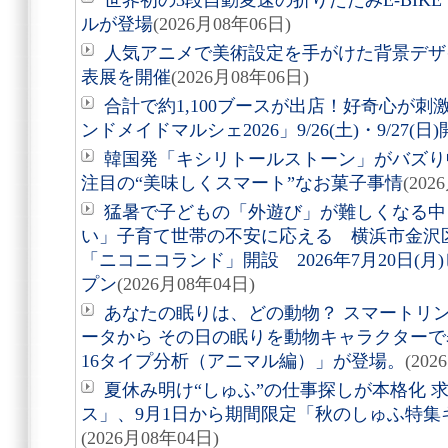
世界初の3段自動変速の折りたたみE-BIKE「Air
ルが登場
(2026月08年06日)
人気アニメで美術設定を手がけた背景デザ
表展を開催
(2026月08年06日)
合計で約1,100ブースが出店！好奇心が
ンドメイドマルシェ2026」9/26(土)・9/27(日
韓国発「キシリトールストーン」がバズり
注目の“美味しくスマート”なお菓子事情
(202
猛暑で子どもの「外遊び」が難しくなる中
い」子育て世帯の不安に応える 横浜市金沢
「ニコニコランド」開設 2026年7月20日(
プン
(2026月08年04日)
あなたの眠りは、どの動物？ スマートリング「
ータから その日の眠りを動物キャラクターで表す
16タイプ分析（アニマル編）」が登場。
(202
夏休み明け“しゅふ”の仕事探しが本格化 
ス」、9月1日から期間限定「秋のしゅふ特集
(2026月08年04日)