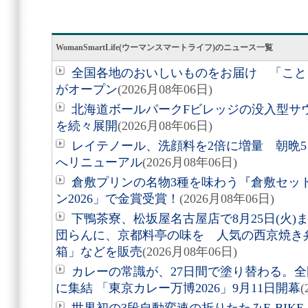
WomanSmartLife(ウーマンスマートライフ)のニュース一覧
全国各地のおいしいものをお届け 「こと
がオープン
(2026月08年06日)
北海道ボールパークFビレッジの没入型サ
を続々展開
(2026月08年06日)
レイテノール、洗顔料を2倍に増量 朝晩
へリニューアル
(2026月08年06日)
倉敷プリンの名物3種を味わう『倉敷セッ
ン2026」で金賞受賞！
(2026月08年06日)
下鴨茶寮、松坂屋名古屋店で8月25日(火
団らんに、京都料亭の味を 人気の西京焼き
箱」などを販売
(2026月08年06日)
カレーの常識が、27日間で塗り替わる。全
に集結 「東京カレー万博2026」9月11日開幕
(