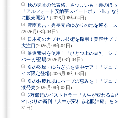
秋の味覚の代表格、さつまいも・栗のほっ
「アルフォート安納芋スイートポテト味」など8
に販売開始！
(2026月08年04日)
豊臣秀吉・秀長兄弟ゆかりの地を巡る スタ
(2026月08年04日)
日本初のカプセル技術を採用！美容サプリメン
大注目
(2026月08年04日)
厳選素材を使用！「ひとつ上の豆乳」シリ
バー が登場
(2026月08年04日)
夏の乾燥・ゆらぎ肌を集中ケア！「ジュリ
イズ限定登場
(2026月08年03日)
夏のお疲れ肌にハーブの恵みを！「ジュリ
液発売
(2026月08年03日)
5万部超のベストセラー『人生が変わる白
9年ぶりの新刊『人生が変わる老眼治療』を 20
31日)