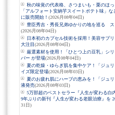
秋の味覚の代表格、さつまいも・栗のほっ
「アルフォート安納芋スイートポテト味」など8
に販売開始！
(2026月08年04日)
豊臣秀吉・秀長兄弟ゆかりの地を巡る スタ
(2026月08年04日)
日本初のカプセル技術を採用！美容サプリメン
大注目
(2026月08年04日)
厳選素材を使用！「ひとつ上の豆乳」シリ
バー が登場
(2026月08年04日)
夏の乾燥・ゆらぎ肌を集中ケア！「ジュリ
イズ限定登場
(2026月08年03日)
夏のお疲れ肌にハーブの恵みを！「ジュリ
液発売
(2026月08年03日)
5万部超のベストセラー『人生が変わる白
9年ぶりの新刊『人生が変わる老眼治療』を 20
31日)