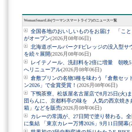
WomanSmartLife(ウーマンスマートライフ)のニュース一覧
全国各地のおいしいものをお届け 「こと
がオープン
(2026月08年06日)
北海道ボールパークFビレッジの没入型サ
を続々展開
(2026月08年06日)
レイテノール、洗顔料を2倍に増量 朝晩
へリニューアル
(2026月08年06日)
倉敷プリンの名物3種を味わう『倉敷セッ
ン2026」で金賞受賞！
(2026月08年06日)
下鴨茶寮、松坂屋名古屋店で8月25日(火
団らんに、京都料亭の味を 人気の西京焼き
箱」などを販売
(2026月08年06日)
カレーの常識が、27日間で塗り替わる。全
に集結 「東京カレー万博2026」9月11日開幕
(