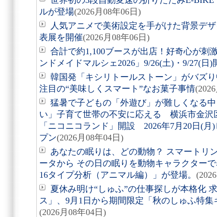
世界初の3段自動変速の折りたたみE-BIKE「Air
ルが登場
(2026月08年06日)
人気アニメで美術設定を手がけた背景デザ
表展を開催
(2026月08年06日)
合計で約1,100ブースが出店！好奇心が
ンドメイドマルシェ2026」9/26(土)・9/27(日
韓国発「キシリトールストーン」がバズり
注目の“美味しくスマート”なお菓子事情
(202
猛暑で子どもの「外遊び」が難しくなる中
い」子育て世帯の不安に応える 横浜市金沢
「ニコニコランド」開設 2026年7月20日(
プン
(2026月08年04日)
あなたの眠りは、どの動物？ スマートリング「
ータから その日の眠りを動物キャラクターで表す
16タイプ分析（アニマル編）」が登場。
(202
夏休み明け“しゅふ”の仕事探しが本格化 
ス」、9月1日から期間限定「秋のしゅふ特集
(2026月08年04日)