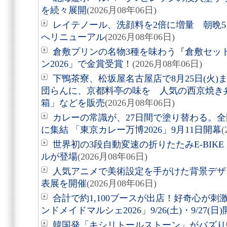
を続々展開
(2026月08年06日)
レイテノール、洗顔料を2倍に増量 朝晩
へリニューアル
(2026月08年06日)
倉敷プリンの名物3種を味わう『倉敷セッ
ン2026」で金賞受賞！
(2026月08年06日)
下鴨茶寮、松坂屋名古屋店で8月25日(火
団らんに、京都料亭の味を 人気の西京焼き
箱」などを販売
(2026月08年06日)
カレーの常識が、27日間で塗り替わる。全
に集結 「東京カレー万博2026」9月11日開幕
(
世界初の3段自動変速の折りたたみE-BIKE「Air
ルが登場
(2026月08年06日)
人気アニメで美術設定を手がけた背景デザ
表展を開催
(2026月08年06日)
合計で約1,100ブースが出店！好奇心が
ンドメイドマルシェ2026」9/26(土)・9/27(日
韓国発「キシリトールストーン」がバズり