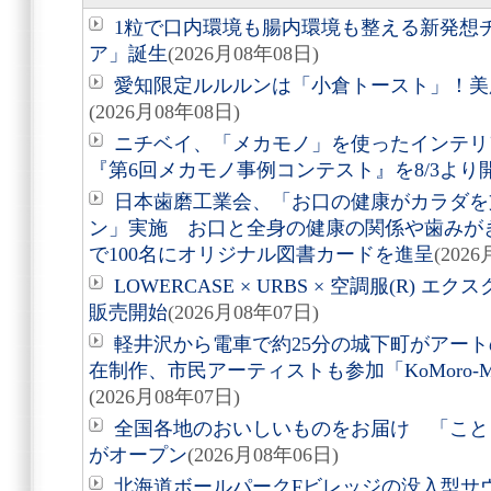
1粒で口内環境も腸内環境も整える新発想
ア」誕生
(2026月08年08日)
愛知限定ルルルンは「小倉トースト」！美
(2026月08年08日)
ニチベイ、「メカモノ」を使ったインテリ
『第6回メカモノ事例コンテスト』を8/3より
日本歯磨工業会、「お口の健康がカラダを
ン」実施 お口と全身の健康の関係や歯みが
で100名にオリジナル図書カードを進呈
(202
LOWERCASE × URBS × 空調服(R)
販売開始
(2026月08年07日)
軽井沢から電車で約25分の城下町がアート
在制作、市民アーティストも参加「KoMoro-Mori-
(2026月08年07日)
全国各地のおいしいものをお届け 「こと
がオープン
(2026月08年06日)
北海道ボールパークFビレッジの没入型サ