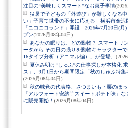
注目の“美味しくスマート”なお菓子事情
(202
猛暑で子どもの「外遊び」が難しくなる中
い」子育て世帯の不安に応える 横浜市金沢
「ニコニコランド」開設 2026年7月20日(
プン
(2026月08年04日)
あなたの眠りは、どの動物？ スマートリング「
ータから その日の眠りを動物キャラクターで表す
16タイプ分析（アニマル編）」が登場。
(202
夏休み明け“しゅふ”の仕事探しが本格化 
ス」、9月1日から期間限定「秋のしゅふ特集
(2026月08年04日)
秋の味覚の代表格、さつまいも・栗のほっ
「アルフォート安納芋スイートポテト味」など8
に販売開始！
(2026月08年04日)