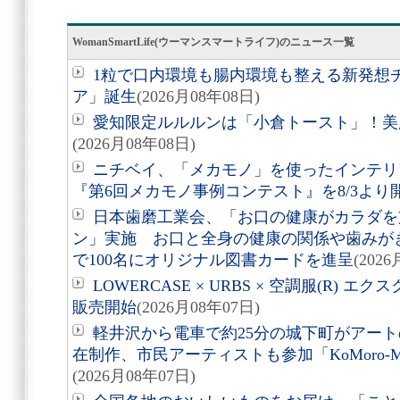
WomanSmartLife(ウーマンスマートライフ)のニュース一覧
1粒で口内環境も腸内環境も整える新発想
ア」誕生
(2026月08年08日)
愛知限定ルルルンは「小倉トースト」！美
(2026月08年08日)
ニチベイ、「メカモノ」を使ったインテリ
『第6回メカモノ事例コンテスト』を8/3より
日本歯磨工業会、「お口の健康がカラダを
ン」実施 お口と全身の健康の関係や歯みが
で100名にオリジナル図書カードを進呈
(202
LOWERCASE × URBS × 空調服(R)
販売開始
(2026月08年07日)
軽井沢から電車で約25分の城下町がアート
在制作、市民アーティストも参加「KoMoro-Mori-
(2026月08年07日)