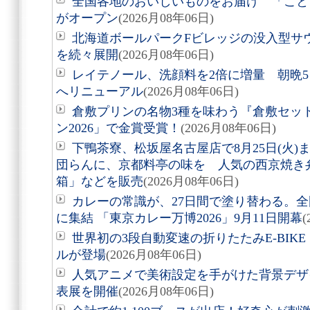
全国各地のおいしいものをお届け 「こと
がオープン
(2026月08年06日)
北海道ボールパークFビレッジの没入型サ
を続々展開
(2026月08年06日)
レイテノール、洗顔料を2倍に増量 朝晩
へリニューアル
(2026月08年06日)
倉敷プリンの名物3種を味わう『倉敷セッ
ン2026」で金賞受賞！
(2026月08年06日)
下鴨茶寮、松坂屋名古屋店で8月25日(火
団らんに、京都料亭の味を 人気の西京焼き
箱」などを販売
(2026月08年06日)
カレーの常識が、27日間で塗り替わる。全
に集結 「東京カレー万博2026」9月11日開幕
(
世界初の3段自動変速の折りたたみE-BIKE「Air
ルが登場
(2026月08年06日)
人気アニメで美術設定を手がけた背景デザ
表展を開催
(2026月08年06日)