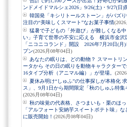
合計で約1,100ブースが出店！好奇心が
ンドメイドマルシェ2026」9/26(土)・9/27(日
韓国発「キシリトールストーン」がバズり
注目の“美味しくスマート”なお菓子事情
(202
猛暑で子どもの「外遊び」が難しくなる中
い」子育て世帯の不安に応える 横浜市金沢
「ニコニコランド」開設 2026年7月20日(
プン
(2026月08年04日)
あなたの眠りは、どの動物？ スマートリング「
ータから その日の眠りを動物キャラクターで表す
16タイプ分析（アニマル編）」が登場。
(202
夏休み明け“しゅふ”の仕事探しが本格化 
ス」、9月1日から期間限定「秋のしゅふ特集
(2026月08年04日)
秋の味覚の代表格、さつまいも・栗のほっ
「アルフォート安納芋スイートポテト味」など8
に販売開始！
(2026月08年04日)