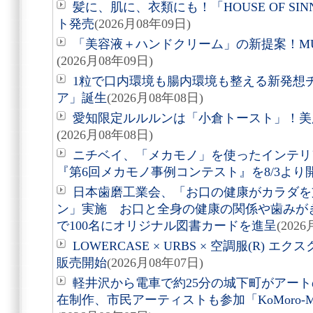
髪に、肌に、衣類にも！「HOUSE OF SIN
ト発売
(2026月08年09日)
「美容液＋ハンドクリーム」の新提案！M
(2026月08年09日)
1粒で口内環境も腸内環境も整える新発想
ア」誕生
(2026月08年08日)
愛知限定ルルルンは「小倉トースト」！美
(2026月08年08日)
ニチベイ、「メカモノ」を使ったインテリ
『第6回メカモノ事例コンテスト』を8/3より
日本歯磨工業会、「お口の健康がカラダを
ン」実施 お口と全身の健康の関係や歯みが
で100名にオリジナル図書カードを進呈
(202
LOWERCASE × URBS × 空調服(R)
販売開始
(2026月08年07日)
軽井沢から電車で約25分の城下町がアート
在制作、市民アーティストも参加「KoMoro-Mori-