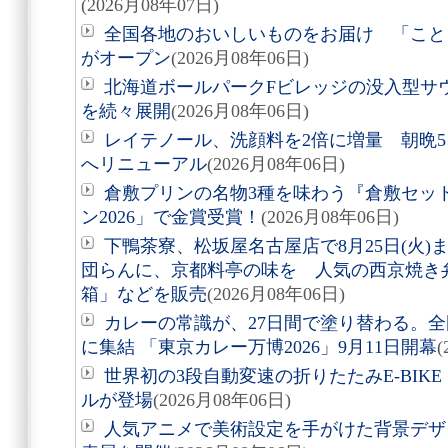
(2026月08年07日)
全国各地のおいしいものをお届け 「こと
がオープン
(2026月08年06日)
北海道ボールパークFビレッジの没入型サ
を続々展開
(2026月08年06日)
レイテノール、洗顔料を2倍に増量 朝晩
へリニューアル
(2026月08年06日)
倉敷プリンの名物3種を味わう『倉敷セッ
ン2026」で金賞受賞！
(2026月08年06日)
下鴨茶寮、松坂屋名古屋店で8月25日(火
団らんに、京都料亭の味を 人気の西京焼き
箱」などを販売
(2026月08年06日)
カレーの常識が、27日間で塗り替わる。全
に集結 「東京カレー万博2026」9月11日開幕
(
世界初の3段自動変速の折りたたみE-BIKE「Air
ルが登場
(2026月08年06日)
人気アニメで美術設定を手がけた背景デザ