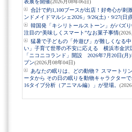
表展を開催
(2026月08年06日)
合計で約1,100ブースが出店！好奇心が
ンドメイドマルシェ2026」9/26(土)・9/27(日
韓国発「キシリトールストーン」がバズり
注目の“美味しくスマート”なお菓子事情
(202
猛暑で子どもの「外遊び」が難しくなる中
い」子育て世帯の不安に応える 横浜市金沢
「ニコニコランド」開設 2026年7月20日(
プン
(2026月08年04日)
あなたの眠りは、どの動物？ スマートリング「
ータから その日の眠りを動物キャラクターで表す
16タイプ分析（アニマル編）」が登場。
(202