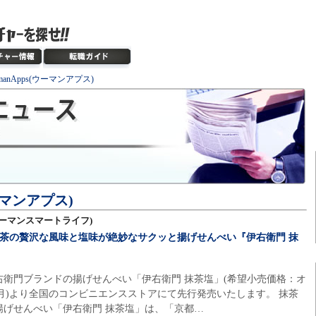
manApps(ウーマンアプス)
ウーマンアプス)
e(ウーマンスマートライフ)
抹茶の贅沢な風味と塩味が絶妙なサクッと揚げせんべい『伊右衛門 抹
衛門ブランドの揚げせんべい「伊右衛門 抹茶塩」(希望小売価格：オ
8日(月)より全国のコンビニエンスストアにて先行発売いたします。 抹茶
揚げせんべい「伊右衛門 抹茶塩」は、「京都…