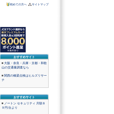
初めての方へ
サイトマップ
おすすめサイト
■
大阪・奈良・兵庫・京都・和歌
山の交通量調査なら
■
関西の橋梁点検はヒルズリサー
チ
おすすめサイト
■
ノートン セキュリティ 月額８
９円/台より