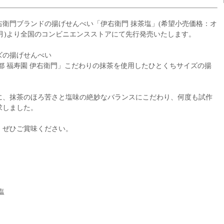
衛門ブランドの揚げせんべい「伊右衛門 抹茶塩」(希望小売価格：オ
8日(月)より全国のコンビニエンスストアにて先行発売いたします。
ズの揚げせんべい
都 福寿園 伊右衛門」こだわりの抹茶を使用したひとくちサイズの揚
に、抹茶のほろ苦さと塩味の絶妙なバランスにこだわり、何度も試作
求しました。
、ぜひご賞味ください。
塩