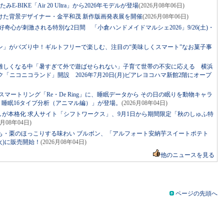
BIKE「Air 20 Ultra」から2026年モデルが登場
(2026月08年06日)
けた背景デザイナー・金平和茂 新作版画発表展を開催
(2026月08年06日)
！好奇心が刺激される特別な2日間 「小倉ハンドメイドマルシェ2026」9/26(土)・
ン」がバズり中！ギルトフリーで楽しむ、注目の“美味しくスマート”なお菓子事
難しくなる中「暑すぎて外で遊ばせられない」子育て世帯の不安に応える 横浜
ニコニコランド」開設 2026年7月20日(月)ビアレヨコハマ新館2階にオープ
マートリング「Re・De Ring」に、睡眠データから その日の眠りを動物キャラ
ng 睡眠16タイプ分析（アニマル編）」が登場。
(2026月08年04日)
しが本格化 求人サイト「シフトワークス」、9月1日から期間限定「秋のしゅふ特
6月08年04日)
も・栗のほっこりする味わい ブルボン、「アルフォート安納芋スイートポテト
火)に販売開始！
(2026月08年04日)
他のニュースを見る
ページの先頭へ