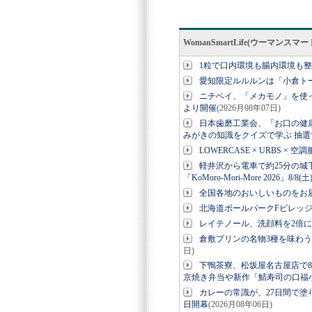
WomanSmartLife(ウーマン
1粒で口内環境も腸内環境も
愛知限定ルルルンは「小倉ト
ニチベイ、「メカモノ」を使っ
より開催
(2026月08年07日)
日本歯磨工業会、「お口の健
みがきの知識をクイズで学ぶ 抽選
LOWERCASE × URBS 
軽井沢から電車で約25分の城
「KoMoro-Mori-More 2026」8/8(
全国各地のおいしいものをお
北海道ボールパークFビレッ
レイテノール、洗顔料を2倍
倉敷プリンの名物3種を味わう
日)
下鴨茶寮、松坂屋名古屋店で8
京焼き弁当や新作「鯖寿司の口福
カレーの常識が、27日間で塗り
日開幕
(2026月08年06日)