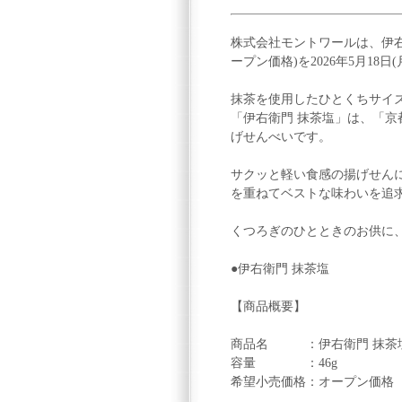
株式会社モントワールは、伊右
ープン価格)を2026年5月1
抹茶を使用したひとくちサイ
「伊右衛門 抹茶塩」は、「京
げせんべいです。
サクッと軽い食感の揚げせん
を重ねてベストな味わいを追
くつろぎのひとときのお供に
●伊右衛門 抹茶塩
【商品概要】
商品名 ：伊右衛門 抹茶
容量 ：46g
希望小売価格：オープン価格