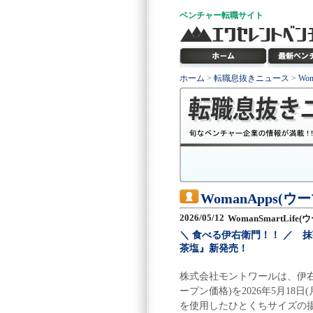
ベンチャー
転職サイト
ホーム
>
転職息抜きニュース
>
Wo
WomanApps(
2026/05/12
WomanSmartLif
＼ 食べる伊右衛門！！ ／ 
茶塩』新発売！
株式会社モントワールは、伊右
ープン価格)を2026年5月1
を使用したひとくちサイズの