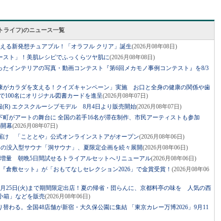
スマートライフ)のニュース一覧
整える新発想チュアブル！「オラフル クリア」誕生
(2026月08年08日)
ースト」！美肌レシピでふっくらツヤ肌に
(2026月08年08日)
たインテリアの写真・動画コンテスト『第6回メカモノ事例コンテスト』を8/3
康がカラダを支える！クイズキャンペーン」実施 お口と全身の健康の関係や歯
で100名にオリジナル図書カードを進呈
(2026月08年07日)
× 空調服(R) エクスクルーシブモデル 8月4日より販売開始
(2026月08年07日)
下町がアートの舞台に 全国の若手16名が滞在制作、市民アーティストも参加
土)開幕
(2026月08年07日)
届け 「こととや」公式オンラインストアがオープン
(2026月08年06日)
ジの没入型サウナ「洞サウナ」、夏限定企画を続々展開
(2026月08年06日)
に増量 朝晩5日間試せるトライアルセットへリニューアル
(2026月08年06日)
『倉敷セット』が「おもてなしセレクション2026」で金賞受賞！
(2026月08年06
月25日(火)まで期間限定出店！夏の帰省・団らんに、京都料亭の味を 人気の西
小箱」などを販売
(2026月08年06日)
替わる。全国48店舗が新宿・大久保公園に集結 「東京カレー万博2026」9月11