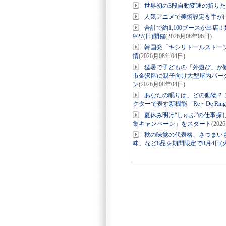
世界初の3段自動変速の折りたたみE-
人気アニメで美術設定を手が
合計で約1,100ブースが出店
9/27(日)開催
(2026月08年06日)
韓国発「キシリトールストー
情
(2026月08年04日)
猛暑で子どもの「外遊び」が
市金沢区に親子向け大型屋内パーク「
ン
(2026月08年04日)
あなたの眠りは、どの動物？ ス
クターで表す新機能「Re・De Ri
夏休み明け“しゅふ”の仕事探
集キャンペーン」をスタート
(202
秋の味覚の代表格、さつまい
味」など8品を期間限定で8月4日(