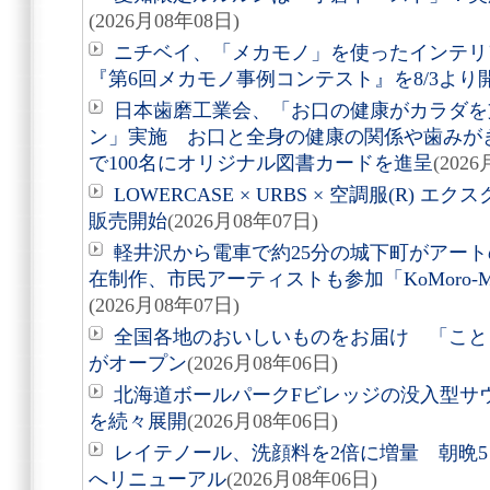
(2026月08年08日)
ニチベイ、「メカモノ」を使ったインテリ
『第6回メカモノ事例コンテスト』を8/3より
日本歯磨工業会、「お口の健康がカラダを
ン」実施 お口と全身の健康の関係や歯みが
で100名にオリジナル図書カードを進呈
(202
LOWERCASE × URBS × 空調服(R)
販売開始
(2026月08年07日)
軽井沢から電車で約25分の城下町がアート
在制作、市民アーティストも参加「KoMoro-Mori-
(2026月08年07日)
全国各地のおいしいものをお届け 「こと
がオープン
(2026月08年06日)
北海道ボールパークFビレッジの没入型サ
を続々展開
(2026月08年06日)
レイテノール、洗顔料を2倍に増量 朝晩
へリニューアル
(2026月08年06日)