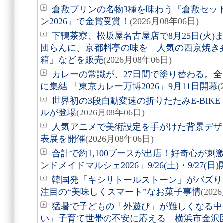
倉敷プリンの名物3種を味わう『倉敷セッ
ン2026」で金賞受賞！
(2026月08年06日)
下鴨茶寮、松坂屋名古屋店で8月25日(火
団らんに、京都料亭の味を 人気の西京焼き
箱」などを販売
(2026月08年06日)
カレーの常識が、27日間で塗り替わる。全
に集結 「東京カレー万博2026」9月11日開幕
(
世界初の3段自動変速の折りたたみE-BIKE「Air
ルが登場
(2026月08年06日)
人気アニメで美術設定を手がけた背景デザ
表展を開催
(2026月08年06日)
合計で約1,100ブースが出店！好奇心が
ンドメイドマルシェ2026」9/26(土)・9/27(日
韓国発「キシリトールストーン」がバズり
注目の“美味しくスマート”なお菓子事情
(202
猛暑で子どもの「外遊び」が難しくなる中
い」子育て世帯の不安に応える 横浜市金沢