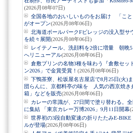
在制作、市民アーティストも参加「KoMoro-Mori-
(2026月08年07日)
全国各地のおいしいものをお届け 「こと
がオープン
(2026月08年06日)
北海道ボールパークFビレッジの没入型サ
を続々展開
(2026月08年06日)
レイテノール、洗顔料を2倍に増量 朝晩
へリニューアル
(2026月08年06日)
倉敷プリンの名物3種を味わう『倉敷セッ
ン2026」で金賞受賞！
(2026月08年06日)
下鴨茶寮、松坂屋名古屋店で8月25日(火
団らんに、京都料亭の味を 人気の西京焼き
箱」などを販売
(2026月08年06日)
カレーの常識が、27日間で塗り替わる。全
に集結 「東京カレー万博2026」9月11日開幕
(
世界初の3段自動変速の折りたたみE-BIKE「Air
ルが登場
(2026月08年06日)