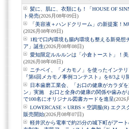
髪に、肌に、衣類にも！「HOUSE OF SIN
ト発売
(2026月08年09日)
「美容液＋ハンドクリーム」の新提案！M
(2026月08年09日)
1粒で口内環境も腸内環境も整える新発想
ア」誕生
(2026月08年08日)
愛知限定ルルルンは「小倉トースト」！美
(2026月08年08日)
ニチベイ、「メカモノ」を使ったインテリ
『第6回メカモノ事例コンテスト』を8/3より
日本歯磨工業会、「お口の健康がカラダを
ン」実施 お口と全身の健康の関係や歯みが
で100名にオリジナル図書カードを進呈
(202
LOWERCASE × URBS × 空調服(R)
販売開始
(2026月08年07日)
軽井沢から電車で約25分の城下町がアート