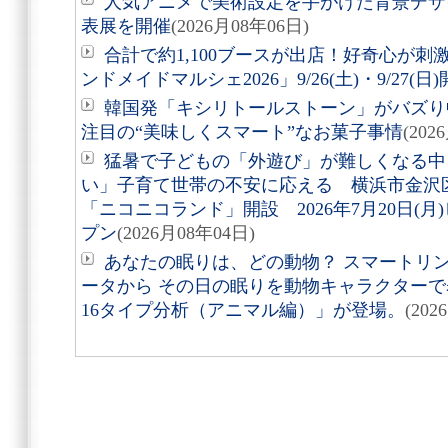
人気アニメで美術設定を手がけた背景デザ
表展を開催
(2026月08年06日)
合計で約1,100ブースが出店！好奇心が
ンドメイドマルシェ2026」9/26(土)・9/27(日
韓国発「キシリトールストーン」がバズり
注目の“美味しくスマート”なお菓子事情
(202
猛暑で子どもの「外遊び」が難しくなる中
い」子育て世帯の不安に応える 横浜市金沢
「ニコニコランド」開設 2026年7月20日(
プン
(2026月08年04日)
あなたの眠りは、どの動物？ スマートリング「
ータから その日の眠りを動物キャラクターで表す
16タイプ分析（アニマル編）」が登場。
(202