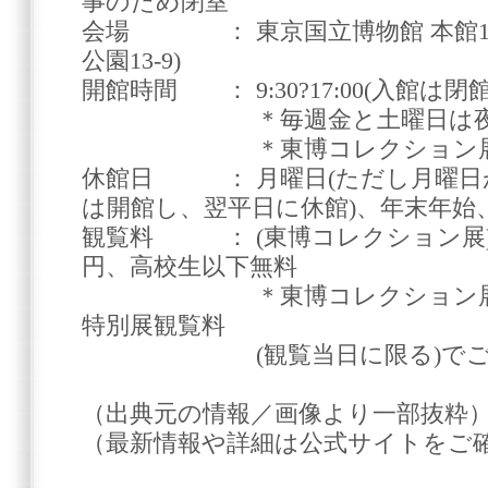
事のため閉室
会場 ： 東京国立博物館 本館1
公園13-9)
開館時間 ： 9:30?17:00(入館は閉
＊毎週金と土曜日は夜20:
＊東博コレクション展に
休館日 ： 月曜日(ただし月曜日
は開館し、翌平日に休館)、年末年始
観覧料 ： (東博コレクション展)一般
円、高校生以下無料
＊東博コレクション展観覧
特別展観覧料
(観覧当日に限る)でご覧
（出典元の情報／画像より一部抜粋
（最新情報や詳細は公式サイトをご