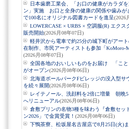
日本歯磨工業会、「お口の健康がカラダを
ン」実施 お口と全身の健康の関係や歯みが
で100名にオリジナル図書カードを進呈
(202
LOWERCASE × URBS × 空調服(R)
販売開始
(2026月08年07日)
軽井沢から電車で約25分の城下町がアート
在制作、市民アーティストも参加「KoMoro-Mori-
(2026月08年07日)
全国各地のおいしいものをお届け 「こと
がオープン
(2026月08年06日)
北海道ボールパークFビレッジの没入型サ
を続々展開
(2026月08年06日)
レイテノール、洗顔料を2倍に増量 朝晩
へリニューアル
(2026月08年06日)
倉敷プリンの名物3種を味わう『倉敷セッ
ン2026」で金賞受賞！
(2026月08年06日)
下鴨茶寮、松坂屋名古屋店で8月25日(火