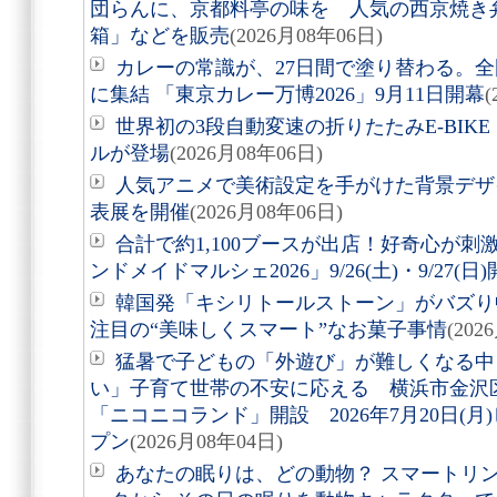
団らんに、京都料亭の味を 人気の西京焼き
箱」などを販売
(2026月08年06日)
カレーの常識が、27日間で塗り替わる。全
に集結 「東京カレー万博2026」9月11日開幕
(
世界初の3段自動変速の折りたたみE-BIKE「Air
ルが登場
(2026月08年06日)
人気アニメで美術設定を手がけた背景デザ
表展を開催
(2026月08年06日)
合計で約1,100ブースが出店！好奇心が
ンドメイドマルシェ2026」9/26(土)・9/27(日
韓国発「キシリトールストーン」がバズり
注目の“美味しくスマート”なお菓子事情
(202
猛暑で子どもの「外遊び」が難しくなる中
い」子育て世帯の不安に応える 横浜市金沢
「ニコニコランド」開設 2026年7月20日(
プン
(2026月08年04日)
あなたの眠りは、どの動物？ スマートリング「