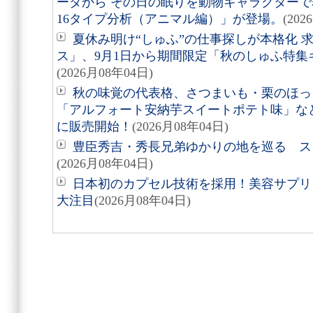
ータから その日の眠りを動物キャラクターで表す
16タイプ分析（アニマル編）」が登場。
(202
夏休み明け“しゅふ”の仕事探しが本格化 
ス」、9月1日から期間限定「秋のしゅふ特集
(2026月08年04日)
秋の味覚の代表格、さつまいも・栗のほっ
「アルフォート安納芋スイートポテト味」など8
に販売開始！
(2026月08年04日)
豊臣秀吉・秀長兄弟ゆかりの地を巡る スタ
(2026月08年04日)
日本初のカプセル技術を採用！美容サプリメン
大注目
(2026月08年04日)