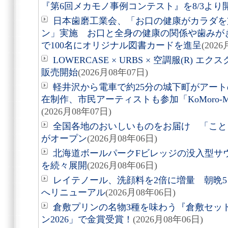
『第6回メカモノ事例コンテスト』を8/3より
日本歯磨工業会、「お口の健康がカラダを
ン」実施 お口と全身の健康の関係や歯みが
で100名にオリジナル図書カードを進呈
(202
LOWERCASE × URBS × 空調服(R)
販売開始
(2026月08年07日)
軽井沢から電車で約25分の城下町がアート
在制作、市民アーティストも参加「KoMoro-Mori-
(2026月08年07日)
全国各地のおいしいものをお届け 「こと
がオープン
(2026月08年06日)
北海道ボールパークFビレッジの没入型サ
を続々展開
(2026月08年06日)
レイテノール、洗顔料を2倍に増量 朝晩
へリニューアル
(2026月08年06日)
倉敷プリンの名物3種を味わう『倉敷セッ
ン2026」で金賞受賞！
(2026月08年06日)