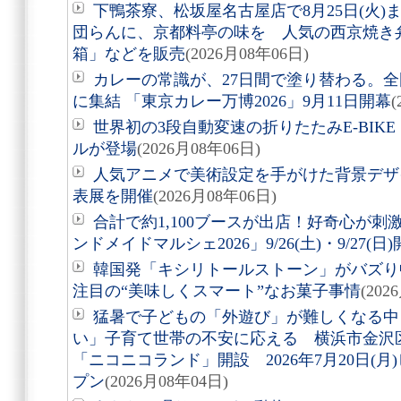
下鴨茶寮、松坂屋名古屋店で8月25日(火
団らんに、京都料亭の味を 人気の西京焼き
箱」などを販売
(2026月08年06日)
カレーの常識が、27日間で塗り替わる。全
に集結 「東京カレー万博2026」9月11日開幕
(
世界初の3段自動変速の折りたたみE-BIKE「Air
ルが登場
(2026月08年06日)
人気アニメで美術設定を手がけた背景デザ
表展を開催
(2026月08年06日)
合計で約1,100ブースが出店！好奇心が
ンドメイドマルシェ2026」9/26(土)・9/27(日
韓国発「キシリトールストーン」がバズり
注目の“美味しくスマート”なお菓子事情
(202
猛暑で子どもの「外遊び」が難しくなる中
い」子育て世帯の不安に応える 横浜市金沢
「ニコニコランド」開設 2026年7月20日(
プン
(2026月08年04日)