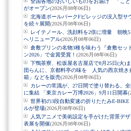
全国各地のおいしいものをお届け 「こと
がオープン
(2026月08年06日)
北海道ボールパークFビレッジの没入型サ
を続々展開
(2026月08年06日)
レイテノール、洗顔料を2倍に増量 朝晩
へリニューアル
(2026月08年06日)
倉敷プリンの名物3種を味わう『倉敷セッ
ン2026」で金賞受賞！
(2026月08年06日)
下鴨茶寮、松坂屋名古屋店で8月25日(火
団らんに、京都料亭の味を 人気の西京焼き
箱」などを販売
(2026月08年06日)
カレーの常識が、27日間で塗り替わる。全
に集結 「東京カレー万博2026」9月11日開幕
(
世界初の3段自動変速の折りたたみE-BIKE「Air
ルが登場
(2026月08年06日)
人気アニメで美術設定を手がけた背景デザ
表展を開催
(2026月08年06日)