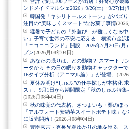
合計で約1,100ブースが出店！好奇心が
ンドメイドマルシェ2026」9/26(土)・9/27(日
韓国発「キシリトールストーン」がバズり
注目の“美味しくスマート”なお菓子事情
(202
猛暑で子どもの「外遊び」が難しくなる中
い」子育て世帯の不安に応える 横浜市金沢
「ニコニコランド」開設 2026年7月20日(
プン
(2026月08年04日)
あなたの眠りは、どの動物？ スマートリング「
ータから その日の眠りを動物キャラクターで表す
16タイプ分析（アニマル編）」が登場。
(202
夏休み明け“しゅふ”の仕事探しが本格化 
ス」、9月1日から期間限定「秋のしゅふ特集
(2026月08年04日)
秋の味覚の代表格、さつまいも・栗のほっ
「アルフォート安納芋スイートポテト味」など8
に販売開始！
(2026月08年04日)
豊臣秀吉・秀長兄弟ゆかりの地を巡る スタ