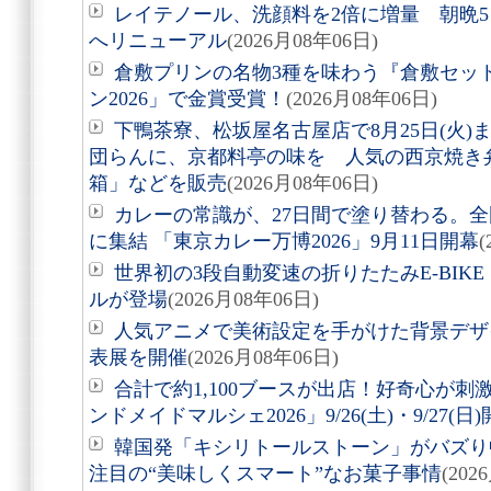
レイテノール、洗顔料を2倍に増量 朝晩
へリニューアル
(2026月08年06日)
倉敷プリンの名物3種を味わう『倉敷セッ
ン2026」で金賞受賞！
(2026月08年06日)
下鴨茶寮、松坂屋名古屋店で8月25日(火
団らんに、京都料亭の味を 人気の西京焼き
箱」などを販売
(2026月08年06日)
カレーの常識が、27日間で塗り替わる。全
に集結 「東京カレー万博2026」9月11日開幕
(
世界初の3段自動変速の折りたたみE-BIKE「Air
ルが登場
(2026月08年06日)
人気アニメで美術設定を手がけた背景デザ
表展を開催
(2026月08年06日)
合計で約1,100ブースが出店！好奇心が
ンドメイドマルシェ2026」9/26(土)・9/27(日
韓国発「キシリトールストーン」がバズり
注目の“美味しくスマート”なお菓子事情
(202