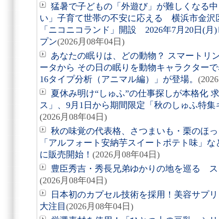
猛暑で子どもの「外遊び」が難しくなる中
い」子育て世帯の不安に応える 横浜市金沢
「ニコニコランド」開設 2026年7月20日(
プン
(2026月08年04日)
あなたの眠りは、どの動物？ スマートリング「
ータから その日の眠りを動物キャラクターで表す
16タイプ分析（アニマル編）」が登場。
(202
夏休み明け“しゅふ”の仕事探しが本格化 
ス」、9月1日から期間限定「秋のしゅふ特集
(2026月08年04日)
秋の味覚の代表格、さつまいも・栗のほっ
「アルフォート安納芋スイートポテト味」など8
に販売開始！
(2026月08年04日)
豊臣秀吉・秀長兄弟ゆかりの地を巡る スタ
(2026月08年04日)
日本初のカプセル技術を採用！美容サプリメン
大注目
(2026月08年04日)