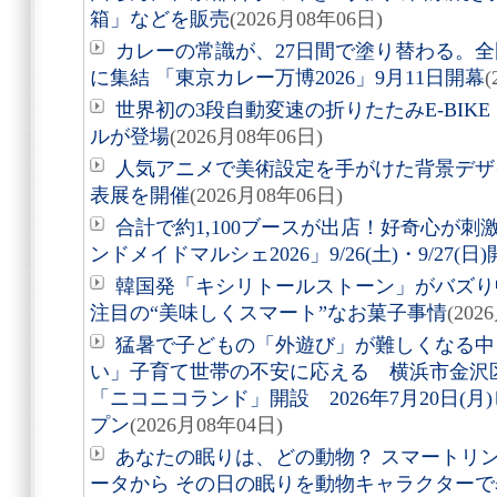
箱」などを販売
(2026月08年06日)
カレーの常識が、27日間で塗り替わる。全
に集結 「東京カレー万博2026」9月11日開幕
(
世界初の3段自動変速の折りたたみE-BIKE「Air
ルが登場
(2026月08年06日)
人気アニメで美術設定を手がけた背景デザ
表展を開催
(2026月08年06日)
合計で約1,100ブースが出店！好奇心が
ンドメイドマルシェ2026」9/26(土)・9/27(日
韓国発「キシリトールストーン」がバズり
注目の“美味しくスマート”なお菓子事情
(202
猛暑で子どもの「外遊び」が難しくなる中
い」子育て世帯の不安に応える 横浜市金沢
「ニコニコランド」開設 2026年7月20日(
プン
(2026月08年04日)
あなたの眠りは、どの動物？ スマートリング「
ータから その日の眠りを動物キャラクターで表す