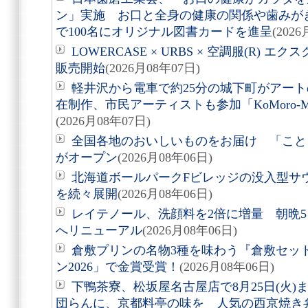
ン」実施 お口と全身の健康の関係や歯みが
で100名にオリジナル図書カードを進呈
(202
LOWERCASE × URBS × 空調服(R)
販売開始
(2026月08年07日)
軽井沢から電車で約25分の城下町がアート
在制作、市民アーティストも参加「KoMoro-Mori-
(2026月08年07日)
全国各地のおいしいものをお届け 「こと
がオープン
(2026月08年06日)
北海道ボールパークFビレッジの没入型サ
を続々展開
(2026月08年06日)
レイテノール、洗顔料を2倍に増量 朝晩
へリニューアル
(2026月08年06日)
倉敷プリンの名物3種を味わう『倉敷セッ
ン2026」で金賞受賞！
(2026月08年06日)
下鴨茶寮、松坂屋名古屋店で8月25日(火
団らんに、京都料亭の味を 人気の西京焼き