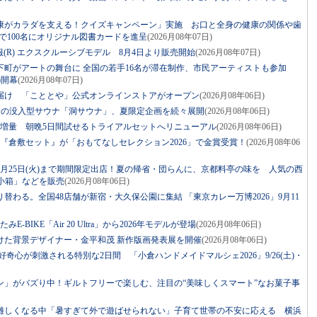
康がカラダを支える！クイズキャンペーン」実施 お口と全身の健康の関係や歯
で100名にオリジナル図書カードを進呈
(2026月08年07日)
× 空調服(R) エクスクルーシブモデル 8月4日より販売開始
(2026月08年07日)
下町がアートの舞台に 全国の若手16名が滞在制作、市民アーティストも参加
土)開幕
(2026月08年07日)
届け 「こととや」公式オンラインストアがオープン
(2026月08年06日)
ジの没入型サウナ「洞サウナ」、夏限定企画を続々展開
(2026月08年06日)
に増量 朝晩5日間試せるトライアルセットへリニューアル
(2026月08年06日)
『倉敷セット』が「おもてなしセレクション2026」で金賞受賞！
(2026月08年06
月25日(火)まで期間限定出店！夏の帰省・団らんに、京都料亭の味を 人気の西
小箱」などを販売
(2026月08年06日)
替わる。全国48店舗が新宿・大久保公園に集結 「東京カレー万博2026」9月11
BIKE「Air 20 Ultra」から2026年モデルが登場
(2026月08年06日)
けた背景デザイナー・金平和茂 新作版画発表展を開催
(2026月08年06日)
！好奇心が刺激される特別な2日間 「小倉ハンドメイドマルシェ2026」9/26(土)・
ン」がバズり中！ギルトフリーで楽しむ、注目の“美味しくスマート”なお菓子事
難しくなる中「暑すぎて外で遊ばせられない」子育て世帯の不安に応える 横浜