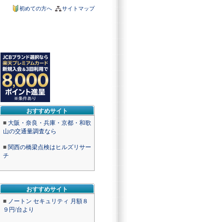
初めての方へ
サイトマップ
おすすめサイト
■
大阪・奈良・兵庫・京都・和歌
山の交通量調査なら
■
関西の橋梁点検はヒルズリサー
チ
おすすめサイト
■
ノートン セキュリティ 月額８
９円/台より