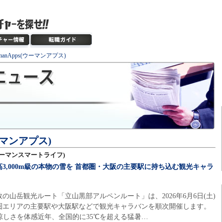
manApps(ウーマンアプス)
ウーマンアプス)
e(ウーマンスマートライフ)
3,000m級の本物の雪を 首都圏・大阪の主要駅に持ち込む観光キャラ
の山岳観光ルート「立山黒部アルペンルート」は、2026年6月6日(土)
圏エリアの主要駅や大阪駅などで観光キャラバンを順次開催します。
の涼しさを体感近年、全国的に35℃を超える猛暑…