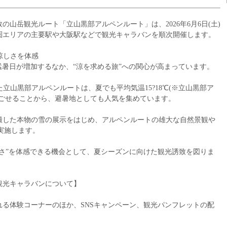
の山岳観光ルート「立山黒部アルペンルート」は、2026年6月6日(土)
圏エリアの主要駅や大阪駅などで観光キャラバンを順次開催します。
の涼しさを体感
猛暑日が増加するなか、“涼を求める旅”への関心が高まっています。
れた立山黒部アルペンルートは、夏でも平均気温15?18℃(※立山黒部ア
過ごせることから、避暑地としても人気を集めています。
搬した本物の雪の展示をはじめ、アルペンルートの雄大な自然景観や
実施します。
しさ”を体感できる機会として、夏シーズンに向けた観光誘致を図りま
観光キャラバンについて】
れる体験コーナーのほか、SNSキャンペーン、観光パンフレットの配