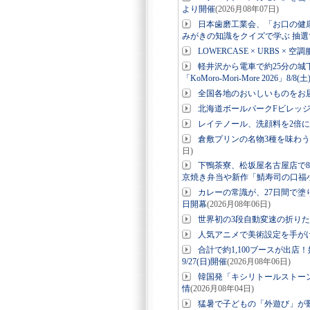
より開催
(2026月08年07日)
日本歯磨工業会、「お口の健
みがきの知識をクイズで学ぶ 抽選
LOWERCASE × URBS 
軽井沢から電車で約25分の城
「KoMoro-Mori-More 2026」8/8(
全国各地のおいしいものをお
北海道ボールパークFビレッ
レイテノール、洗顔料を2倍
倉敷プリンの名物3種を味わう
日)
下鴨茶寮、松坂屋名古屋店で8
京焼き弁当や新作「鯖寿司の口福
カレーの常識が、27日間で塗り
日開幕
(2026月08年06日)
世界初の3段自動変速の折りたたみE-
人気アニメで美術設定を手が
合計で約1,100ブースが出店
9/27(日)開催
(2026月08年06日)
韓国発「キシリトールストー
情
(2026月08年04日)
猛暑で子どもの「外遊び」が