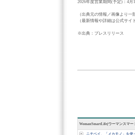
2026年度営業期間(予定)：4月15
（出典元の情報／画像より一
（最新情報や詳細は公式サイ
※出典：プレスリリース
WomanSmartLife(ウーマン
ニチベイ、「メカモノ」を使っ