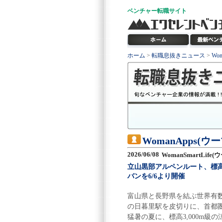
ベンチャー
転職サイト
ホーム
>
転職息抜きニュース
>
Wo
WomanApps(
2026/06/08
WomanSmartLif
立山黒部アルペンルート、標高
バンを6/6より開催
富山県と長野県を結ぶ世界有数
の日暮里駅を皮切りに、首都
猛暑の夏に、標高3,000m級