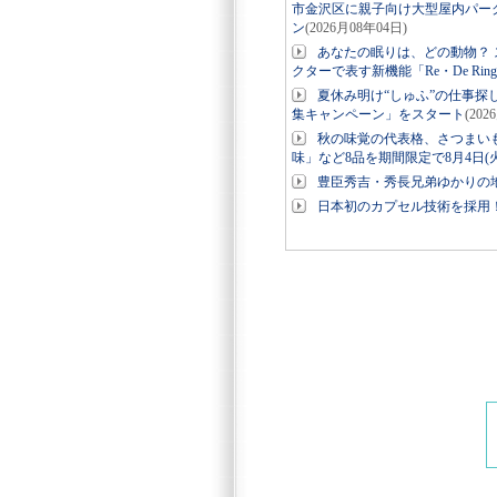
市金沢区に親子向け大型屋内パーク「
ン
(2026月08年04日)
あなたの眠りは、どの動物？ ス
クターで表す新機能「Re・De Ri
夏休み明け“しゅふ”の仕事探
集キャンペーン」をスタート
(202
秋の味覚の代表格、さつまい
味」など8品を期間限定で8月4日(
豊臣秀吉・秀長兄弟ゆかりの地
日本初のカプセル技術を採用！美