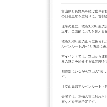
富山県と長野県を結ぶ世界有数
の日暮里駅を皮切りに、首都
猛暑の夏に、標高3,000m級
近年、全国的に35℃を超える
標高3,000m級の山々に囲ま
ルペンルート調べ)と快適に
本イベントでは、立山から運
夏の魅力を紹介する観光PRを
都市部にいながら立山の“涼
す。
【立山黒部アルペンルート・
会場では、本物の雪に触れら
布などを実施予定です。