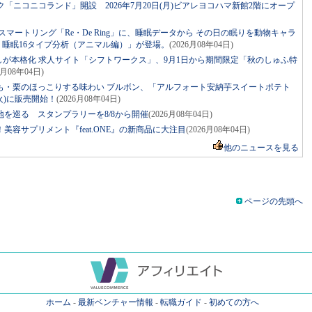
ニコニコランド」開設 2026年7月20日(月)ビアレヨコハマ新館2階にオープ
マートリング「Re・De Ring」に、睡眠データから その日の眠りを動物キャラ
ng 睡眠16タイプ分析（アニマル編）」が登場。
(2026月08年04日)
しが本格化 求人サイト「シフトワークス」、9月1日から期間限定「秋のしゅふ特
6月08年04日)
も・栗のほっこりする味わい ブルボン、「アルフォート安納芋スイートポテト
火)に販売開始！
(2026月08年04日)
を巡る スタンプラリーを8/8から開催
(2026月08年04日)
容サプリメント『feat.ONE』の新商品に大注目
(2026月08年04日)
他のニュースを見る
ページの先頭へ
ホーム
-
最新ベンチャー情報
-
転職ガイド
-
初めての方へ