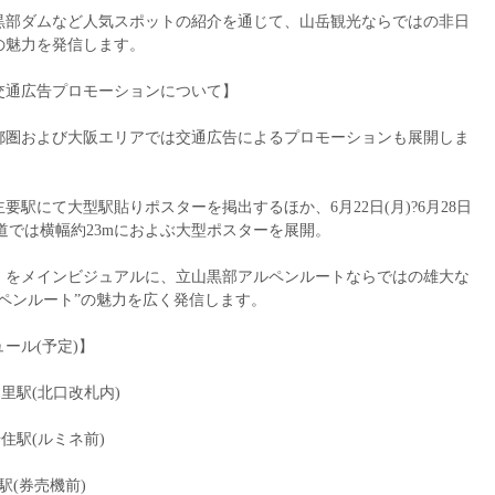
黒部ダムなど人気スポットの紹介を通じて、山岳観光ならではの非日
の魅力を発信します。
交通広告プロモーションについて】
都圏および大阪エリアでは交通広告によるプロモーションも展開しま
要駅にて大型駅貼りポスターを掲出するほか、6月22日(月)?6月28日
下道では横幅約23mにおよぶ大型ポスターを展開。
」をメインビジュアルに、立山黒部アルペンルートならではの雄大な
ペンルート”の魅力を広く発信します。
ール(予定)】
：日暮里駅(北口改札内)
北千住駅(ルミネ前)
池袋駅(券売機前)