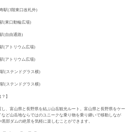
：恵比寿駅(3階東口改札外)
：新橋駅(東口動輪広場)
立川駅(自由通路)
：大阪駅(アトリウム広場)
：大阪駅(アトリウム広場)
：仙台駅(ステンドグラス横)
：仙台駅(ステンドグラス横)
は？】
置し、富山県と長野県を結ぶ山岳観光ルート。富山県と長野県をケー
イなど山岳地ならではのユニークな乗り物を乗り継いで移動しなが
連峰や黒部ダムの絶景を気軽に楽しむことができます。