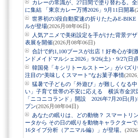
カレーの常識が、27日間で塗り替わる。全
に集結 「東京カレー万博2026」9月11日開幕
(
世界初の3段自動変速の折りたたみE-BIKE「Air
ルが登場
(2026月08年06日)
人気アニメで美術設定を手がけた背景デザ
表展を開催
(2026月08年06日)
合計で約1,100ブースが出店！好奇心が
ンドメイドマルシェ2026」9/26(土)・9/27(日
韓国発「キシリトールストーン」がバズり
注目の“美味しくスマート”なお菓子事情
(202
猛暑で子どもの「外遊び」が難しくなる中
い」子育て世帯の不安に応える 横浜市金沢
「ニコニコランド」開設 2026年7月20日(
プン
(2026月08年04日)
あなたの眠りは、どの動物？ スマートリング「
ータから その日の眠りを動物キャラクターで表す
16タイプ分析（アニマル編）」が登場。
(202