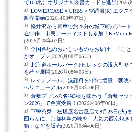
で100名にオリジナル図書カードを進呈
(202
LOWERCASE × URBS × 空調服(R)
販売開始
(2026月08年07日)
軽井沢から電車で約25分の城下町がアート
在制作、市民アーティストも参加「KoMoro-Mori-
(2026月08年07日)
全国各地のおいしいものをお届け 「こと
がオープン
(2026月08年06日)
北海道ボールパークFビレッジの没入型サ
を続々展開
(2026月08年06日)
レイテノール、洗顔料を2倍に増量 朝晩
へリニューアル
(2026月08年06日)
倉敷プリンの名物3種を味わう『倉敷セッ
ン2026」で金賞受賞！
(2026月08年06日)
下鴨茶寮、松坂屋名古屋店で8月25日(火
団らんに、京都料亭の味を 人気の西京焼き
箱」などを販売
(2026月08年06日)