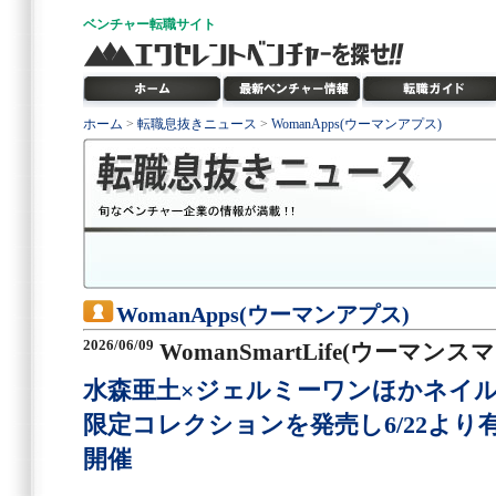
ベンチャー
転職サイト
ホーム
>
転職息抜きニュース
>
WomanApps(ウーマンアプス)
WomanApps(ウーマンアプス)
2026/06/09
WomanSmartLife(ウーマン
水森亜土×ジェルミーワンほかネイ
限定コレクションを発売し6/22より有
開催