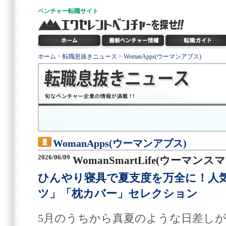
ベンチャー
転職サイト
ホーム
>
転職息抜きニュース
>
WomanApps(ウーマンアプス)
WomanApps(ウーマンアプス)
2026/06/09
WomanSmartLife(ウーマン
ひんやり寝具で夏支度を万全に！人
ツ」「枕カバー」セレクション
5月のうちから真夏のような日差し