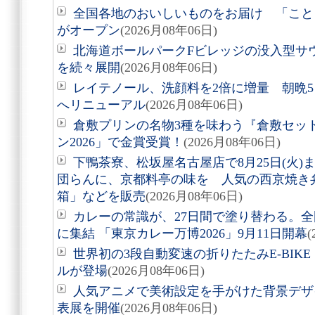
全国各地のおいしいものをお届け 「こと
がオープン
(2026月08年06日)
北海道ボールパークFビレッジの没入型サ
を続々展開
(2026月08年06日)
レイテノール、洗顔料を2倍に増量 朝晩
へリニューアル
(2026月08年06日)
倉敷プリンの名物3種を味わう『倉敷セッ
ン2026」で金賞受賞！
(2026月08年06日)
下鴨茶寮、松坂屋名古屋店で8月25日(火
団らんに、京都料亭の味を 人気の西京焼き
箱」などを販売
(2026月08年06日)
カレーの常識が、27日間で塗り替わる。全
に集結 「東京カレー万博2026」9月11日開幕
(
世界初の3段自動変速の折りたたみE-BIKE「Air
ルが登場
(2026月08年06日)
人気アニメで美術設定を手がけた背景デザ
表展を開催
(2026月08年06日)