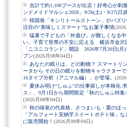
合計で約1,100ブースが出店！好奇心が
ンドメイドマルシェ2026」9/26(土)・9/27(日
韓国発「キシリトールストーン」がバズり
注目の“美味しくスマート”なお菓子事情
(202
猛暑で子どもの「外遊び」が難しくなる中
い」子育て世帯の不安に応える 横浜市金沢
「ニコニコランド」開設 2026年7月20日(
プン
(2026月08年04日)
あなたの眠りは、どの動物？ スマートリング「
ータから その日の眠りを動物キャラクターで表す
16タイプ分析（アニマル編）」が登場。
(202
夏休み明け“しゅふ”の仕事探しが本格化 
ス」、9月1日から期間限定「秋のしゅふ特集
(2026月08年04日)
秋の味覚の代表格、さつまいも・栗のほっ
「アルフォート安納芋スイートポテト味」など8
に販売開始！
(2026月08年04日)