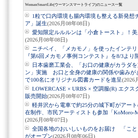
WomanSmartLife(ウーマンスマートライフ)のニュース一覧
1粒で口内環境も腸内環境も整える新発想
ア」誕生
(2026月08年08日)
愛知限定ルルルンは「小倉トースト」！美
(2026月08年08日)
ニチベイ、「メカモノ」を使ったインテリ
『第6回メカモノ事例コンテスト』を8/3より
日本歯磨工業会、「お口の健康がカラダを
ン」実施 お口と全身の健康の関係や歯みが
で100名にオリジナル図書カードを進呈
(202
LOWERCASE × URBS × 空調服(R)
販売開始
(2026月08年07日)
軽井沢から電車で約25分の城下町がアート
在制作、市民アーティストも参加「KoMoro-Mori-
(2026月08年07日)
全国各地のおいしいものをお届け 「こと
がオープン
(2026月08年06日)