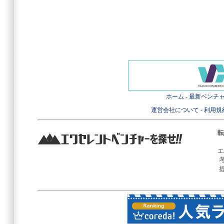
ホーム
-
最新ベンチ
運営会社について
-
利用規
転
エ