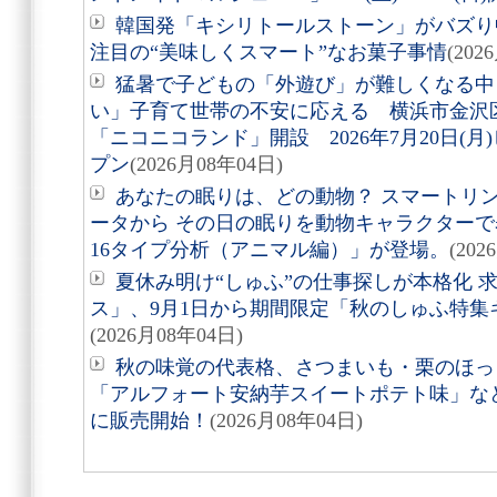
韓国発「キシリトールストーン」がバズり
注目の“美味しくスマート”なお菓子事情
(202
猛暑で子どもの「外遊び」が難しくなる中
い」子育て世帯の不安に応える 横浜市金沢
「ニコニコランド」開設 2026年7月20日(
プン
(2026月08年04日)
あなたの眠りは、どの動物？ スマートリング「
ータから その日の眠りを動物キャラクターで表す
16タイプ分析（アニマル編）」が登場。
(202
夏休み明け“しゅふ”の仕事探しが本格化 
ス」、9月1日から期間限定「秋のしゅふ特集
(2026月08年04日)
秋の味覚の代表格、さつまいも・栗のほっ
「アルフォート安納芋スイートポテト味」など8
に販売開始！
(2026月08年04日)