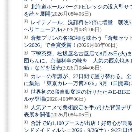
北海道ボールパークFビレッジの没入型サ
を続々展開
(2026月08年06日)
レイテノール、洗顔料を2倍に増量 朝晩
へリニューアル
(2026月08年06日)
倉敷プリンの名物3種を味わう『倉敷セッ
ン2026」で金賞受賞！
(2026月08年06日)
下鴨茶寮、松坂屋名古屋店で8月25日(火
団らんに、京都料亭の味を 人気の西京焼き
箱」などを販売
(2026月08年06日)
カレーの常識が、27日間で塗り替わる。全
に集結 「東京カレー万博2026」9月11日開幕
(
世界初の3段自動変速の折りたたみE-BIKE「Air
ルが登場
(2026月08年06日)
人気アニメで美術設定を手がけた背景デザ
表展を開催
(2026月08年06日)
合計で約1,100ブースが出店！好奇心が
ンドメイドマルシェ2026」9/26(土)・9/27(日