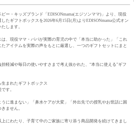
ー・キッズブランド「EDISONmama(エジソンママ)」より、現役
ギフトボックスを2026年6月15日(月)よりEDISONmama公式オン
いたします。
スは、現役ママ・パパが実際の育児の中で「本当に助かった」「これ
じたアイテムを実際の声をもとに厳選し、一つのギフトセットにまと
負担軽減や毎日の使いやすさまで考え抜かれた、“本当に使える”ギフ
ら生まれたギフトボックス
続です。
ように進まない」「鼻水ケアが大変」「外出先での授乳やお世話に困
つきません。
年以上にわたり、子育て中のご家族に寄り添う商品開発を続けてきまし