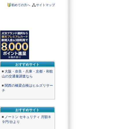
初めての方へ
サイトマップ
おすすめサイト
■
大阪・奈良・兵庫・京都・和歌
山の交通量調査なら
■
関西の橋梁点検はヒルズリサー
チ
おすすめサイト
■
ノートン セキュリティ 月額８
９円/台より