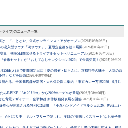
スマートライフ)のニュース一覧
届け 「こととや」公式オンラインストアがオープン
(2026月08年06日)
ジの没入型サウナ「洞サウナ」、夏限定企画を続々展開
(2026月08年06日)
に増量 朝晩5日間試せるトライアルセットへリニューアル
(2026月08年06日)
『倉敷セット』が「おもてなしセレクション2026」で金賞受賞！
(2026月08年06
月25日(火)まで期間限定出店！夏の帰省・団らんに、京都料亭の味を 人気の西
小箱」などを販売
(2026月08年06日)
替わる。全国48店舗が新宿・大久保公園に集結 「東京カレー万博2026」9月11
BIKE「Air 20 Ultra」から2026年モデルが登場
(2026月08年06日)
けた背景デザイナー・金平和茂 新作版画発表展を開催
(2026月08年06日)
！好奇心が刺激される特別な2日間 「小倉ハンドメイドマルシェ2026」9/26(土)・
ン」がバズり中！ギルトフリーで楽しむ、注目の“美味しくスマート”なお菓子事
難しくなる中「暑すぎて外で遊ばせられない」子育て世帯の不安に応える 横浜