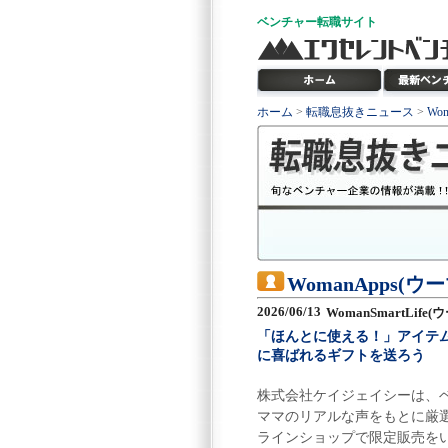
ベンチャー
転職サイト
ホーム
>
転職息抜きニュース
>
Wo
WomanApps(
2026/06/13
WomanSmartLif
「ほんとに使える！」アイテ
に喜ばれるギフトを送ろう
株式会社ケイジェイシーは、ベビ
ママのリアルな声をもとに厳選した
ラインショップで限定販売を