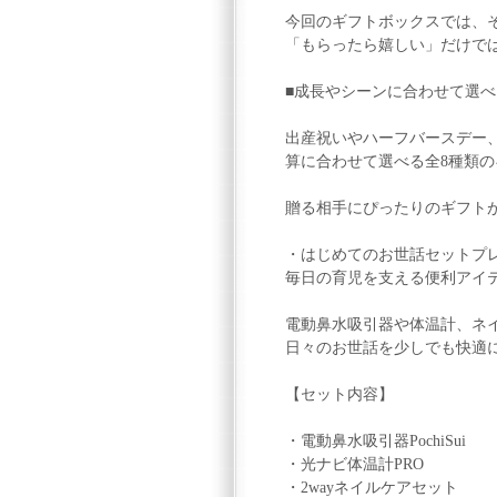
今回のギフトボックスでは、
「もらったら嬉しい」だけで
■成長やシーンに合わせて選
出産祝いやハーフバースデー
算に合わせて選べる全8種類
贈る相手にぴったりのギフト
・はじめてのお世話セットプレミア
毎日の育児を支える便利アイ
電動鼻水吸引器や体温計、ネ
日々のお世話を少しでも快適
【セット内容】
・電動鼻水吸引器PochiSui
・光ナビ体温計PRO
・2wayネイルケアセット