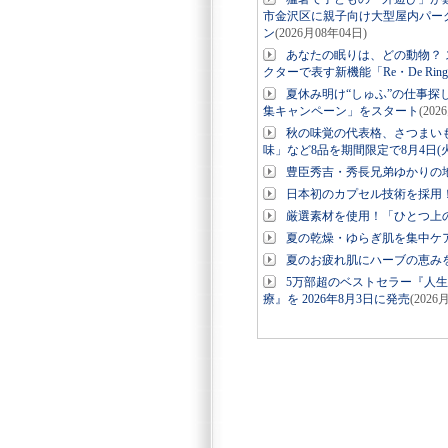
市金沢区に親子向け大型屋内パーク「
ン
(2026月08年04日)
あなたの眠りは、どの動物？ ス
クターで表す新機能「Re・De Ri
夏休み明け“しゅふ”の仕事探
集キャンペーン」をスタート
(202
秋の味覚の代表格、さつまい
味」など8品を期間限定で8月4日(
豊臣秀吉・秀長兄弟ゆかりの地
日本初のカプセル技術を採用！美
厳選素材を使用！「ひとつ上の
夏の乾燥・ゆらぎ肌を集中ケ
夏のお疲れ肌にハーブの恵み
5万部超のベストセラー『人
療』を 2026年8月3日に発売
(2026