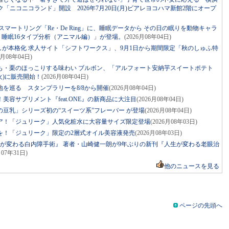
ニコニコランド」開設 2026年7月20日(月)ビアレヨコハマ新館2階にオープ
マートリング「Re・De Ring」に、睡眠データから その日の眠りを動物キャラ
ng 睡眠16タイプ分析（アニマル編）」が登場。
(2026月08年04日)
しが本格化 求人サイト「シフトワークス」、9月1日から期間限定「秋のしゅふ特
6月08年04日)
も・栗のほっこりする味わい ブルボン、「アルフォート安納芋スイートポテト
火)に販売開始！
(2026月08年04日)
を巡る スタンプラリーを8/8から開催
(2026月08年04日)
容サプリメント『feat.ONE』の新商品に大注目
(2026月08年04日)
豆乳」シリーズ初の“スイーツ系”フレーバー が登場
(2026月08年04日)
ア！「ジュリーク」人気化粧水に大容量サイズ限定登場
(2026月08年03日)
を！「ジュリーク」限定の2層式オイル美容液発売
(2026月08年03日)
生が変わる白内障手術』 著者・山崎健一朗が9年ぶりの新刊『人生が変わる老眼治
月07年31日)
他のニュースを見る
ページの先頭へ