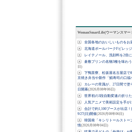
WomanSmartLife(ウーマン
全国各地のおいしいものをお
北海道ボールパークFビレッ
レイテノール、洗顔料を2倍
倉敷プリンの名物3種を味わう
日)
下鴨茶寮、松坂屋名古屋店で8
京焼き弁当や新作「鯖寿司の口福
カレーの常識が、27日間で塗り
日開幕
(2026月08年06日)
世界初の3段自動変速の折りたたみE-
人気アニメで美術設定を手が
合計で約1,100ブースが出店
9/27(日)開催
(2026月08年06日)
韓国発「キシリトールストー
情
(2026月08年04日)
猛暑で子どもの「外遊び」が