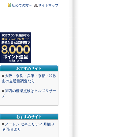
初めての方へ
サイトマップ
おすすめサイト
■
大阪・奈良・兵庫・京都・和歌
山の交通量調査なら
■
関西の橋梁点検はヒルズリサー
チ
おすすめサイト
■
ノートン セキュリティ 月額８
９円/台より