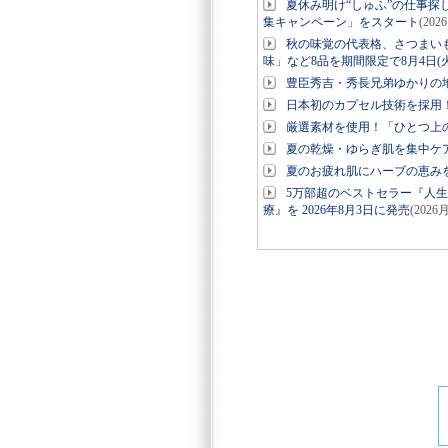
夏休み明け“しゅふ”の仕事探
集キャンペーン」をスタート
(202
秋の味覚の代表格、さつまい
味」など8品を期間限定で8月4日(
豊臣秀吉・秀長兄弟ゆかりの地
日本初のカプセル技術を採用！美
厳選素材を使用！「ひとつ上の
夏の乾燥・ゆらぎ肌を集中ケ
夏のお疲れ肌にハーブの恵み
5万部超のベストセラー『人
療』を 2026年8月3日に発売
(2026