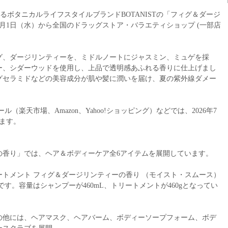
するボタニカルライフスタイルブランドBOTANISTの「フィグ＆ダージ
年7月1日（水）から全国のドラッグストア・バラエティショップ (一部店
。
グ、ダージリンティーを、ミドルノートにジャスミン、ミュゲを採
ー、シダーウッドを使用し、上品で透明感あふれる香りに仕上げまし
グセラミドなどの美容成分が肌や髪に潤いを届け、夏の紫外線ダメー
（楽天市場、Amazon、Yahoo!ショッピング）などでは、2026年7
ます。
の香り」では、ヘア＆ボディーケア全6アイテムを展開しています。
トメント フィグ＆ダージリンティーの香り （モイスト・スムース）
）です。容量はシャンプーが460mL、トリートメントが460gとなってい
の他には、ヘアマスク、ヘアバーム、ボディーソープフォーム、ボデ