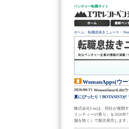
ベンチャー
転職サイト
ホーム
>
転職息抜きニュース
>
Wo
WomanApps(
2026/06/15
WomanSmartLif
夏にぴったり！BOTANIS
株式会社I-neは、同社が展開
リンティーの香り」を2026
舗を除く）で順次発売します