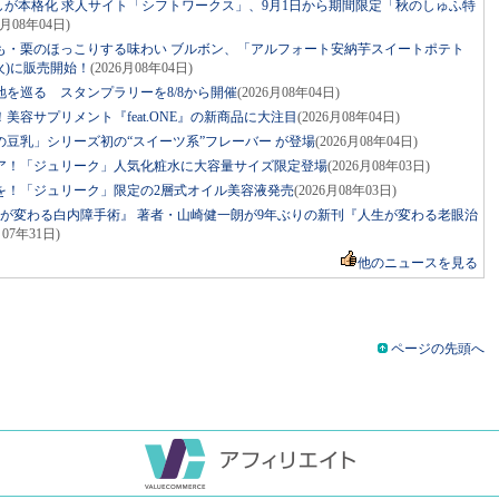
しが本格化 求人サイト「シフトワークス」、9月1日から期間限定「秋のしゅふ特
6月08年04日)
も・栗のほっこりする味わい ブルボン、「アルフォート安納芋スイートポテト
火)に販売開始！
(2026月08年04日)
を巡る スタンプラリーを8/8から開催
(2026月08年04日)
容サプリメント『feat.ONE』の新商品に大注目
(2026月08年04日)
豆乳」シリーズ初の“スイーツ系”フレーバー が登場
(2026月08年04日)
ア！「ジュリーク」人気化粧水に大容量サイズ限定登場
(2026月08年03日)
を！「ジュリーク」限定の2層式オイル美容液発売
(2026月08年03日)
生が変わる白内障手術』 著者・山崎健一朗が9年ぶりの新刊『人生が変わる老眼治
月07年31日)
他のニュースを見る
ページの先頭へ