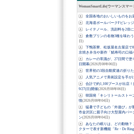
WomanSmartLife(ウーマン
全国各地のおいしいものをお
北海道ボールパークFビレッ
レイテノール、洗顔料を2倍
倉敷プリンの名物3種を味わう
日)
下鴨茶寮、松坂屋名古屋店で8
京焼き弁当や新作「鯖寿司の口福
カレーの常識が、27日間で塗り
日開幕
(2026月08年06日)
世界初の3段自動変速の折りたたみE-
人気アニメで美術設定を手が
合計で約1,100ブースが出店
9/27(日)開催
(2026月08年06日)
韓国発「キシリトールストー
情
(2026月08年04日)
猛暑で子どもの「外遊び」が
市金沢区に親子向け大型屋内パーク「
ン
(2026月08年04日)
あなたの眠りは、どの動物？ ス
クターで表す新機能「Re・De Ri