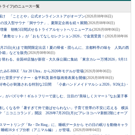
スマートライフ)のニュース一覧
届け 「こととや」公式オンラインストアがオープン
(2026月08年06日)
ジの没入型サウナ「洞サウナ」、夏限定企画を続々展開
(2026月08年06日)
に増量 朝晩5日間試せるトライアルセットへリニューアル
(2026月08年06日)
『倉敷セット』が「おもてなしセレクション2026」で金賞受賞！
(2026月08年06
月25日(火)まで期間限定出店！夏の帰省・団らんに、京都料亭の味を 人気の西
小箱」などを販売
(2026月08年06日)
替わる。全国48店舗が新宿・大久保公園に集結 「東京カレー万博2026」9月11
BIKE「Air 20 Ultra」から2026年モデルが登場
(2026月08年06日)
けた背景デザイナー・金平和茂 新作版画発表展を開催
(2026月08年06日)
！好奇心が刺激される特別な2日間 「小倉ハンドメイドマルシェ2026」9/26(土)・
ン」がバズり中！ギルトフリーで楽しむ、注目の“美味しくスマート”なお菓子事
難しくなる中「暑すぎて外で遊ばせられない」子育て世帯の不安に応える 横浜
ニコニコランド」開設 2026年7月20日(月)ビアレヨコハマ新館2階にオープ
マートリング「Re・De Ring」に、睡眠データから その日の眠りを動物キャラ
ng 睡眠16タイプ分析（アニマル編）」が登場。
(2026月08年04日)