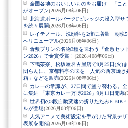
全国各地のおいしいものをお届け 「こと
がオープン
(2026月08年06日)
北海道ボールパークFビレッジの没入型サ
を続々展開
(2026月08年06日)
レイテノール、洗顔料を2倍に増量 朝晩
へリニューアル
(2026月08年06日)
倉敷プリンの名物3種を味わう『倉敷セッ
ン2026」で金賞受賞！
(2026月08年06日)
下鴨茶寮、松坂屋名古屋店で8月25日(火
団らんに、京都料亭の味を 人気の西京焼き
箱」などを販売
(2026月08年06日)
カレーの常識が、27日間で塗り替わる。全
に集結 「東京カレー万博2026」9月11日開幕
(
世界初の3段自動変速の折りたたみE-BIKE「Air
ルが登場
(2026月08年06日)
人気アニメで美術設定を手がけた背景デザ
表展を開催
(2026月08年06日)