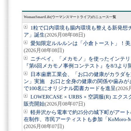
WomanSmartLife(ウーマンスマートライフ)のニュース一覧
1粒で口内環境も腸内環境も整える新発想
ア」誕生
(2026月08年08日)
愛知限定ルルルンは「小倉トースト」！美
(2026月08年08日)
ニチベイ、「メカモノ」を使ったインテリ
『第6回メカモノ事例コンテスト』を8/3より
日本歯磨工業会、「お口の健康がカラダを
ン」実施 お口と全身の健康の関係や歯みが
で100名にオリジナル図書カードを進呈
(202
LOWERCASE × URBS × 空調服(R)
販売開始
(2026月08年07日)
軽井沢から電車で約25分の城下町がアート
在制作、市民アーティストも参加「KoMoro-Mori-
(2026月08年07日)