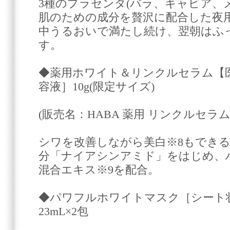
3種のプラセンタ(バラ、キャビア、
肌のための成分を贅沢に配合した夜
中うるおいで満たし続け、翌朝はふ
す。
◆薬用ホワイト＆リンクルセラム【
容液］10g(限定サイズ)
(販売名：HABA 薬用 リンクルセラム
シワを改善しながら美白※8もでき
分「ナイアシンアミド」をはじめ、
混合エキス※9を配合。
◆パワフルホワイトマスク［シート
23mL×2包