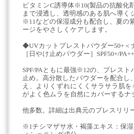
ビタミンC誘導体※10(製品の抗酸化
まで浸透し、透明感のある肌へ導く
※11などの保湿成分も配合し、夏の
ージをやさしくケアします。
◆UVカットプレストパウダー50+
［日やけ止めパウダー］SPF50+/PA+
SPF/PAともに最強※12の、プレ
止め。高分散したパウダーを配合し
え、よりくずれにくくサラサラ肌を
がよく色ムラを自然にカバーするナ
他多数。詳細は出典元のプレスリリ
※1チシマザサ水・褐藻エキス：保