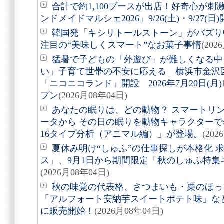
合計で約1,100ブースが出店！好奇心が
ンドメイドマルシェ2026」9/26(土)・9/27(日
韓国発「キシリトールストーン」がバズり
注目の“美味しくスマート”なお菓子事情
(202
猛暑で子どもの「外遊び」が難しくなる中
い」子育て世帯の不安に応える 横浜市金沢
「ニコニコランド」開設 2026年7月20日(
プン
(2026月08年04日)
あなたの眠りは、どの動物？ スマートリング「
ータから その日の眠りを動物キャラクターで表す
16タイプ分析（アニマル編）」が登場。
(202
夏休み明け“しゅふ”の仕事探しが本格化 
ス」、9月1日から期間限定「秋のしゅふ特集
(2026月08年04日)
秋の味覚の代表格、さつまいも・栗のほっ
「アルフォート安納芋スイートポテト味」など8
に販売開始！
(2026月08年04日)