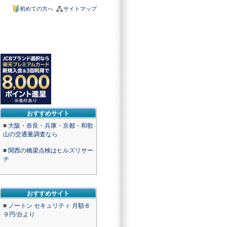
初めての方へ
サイトマップ
おすすめサイト
■
大阪・奈良・兵庫・京都・和歌
山の交通量調査なら
■
関西の橋梁点検はヒルズリサー
チ
おすすめサイト
■
ノートン セキュリティ 月額８
９円/台より