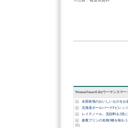
※出典：報道用資料
WomanSmartLife(ウーマン
全国各地のおいしいものをお
北海道ボールパークFビレッ
レイテノール、洗顔料を2倍
倉敷プリンの名物3種を味わう
日)