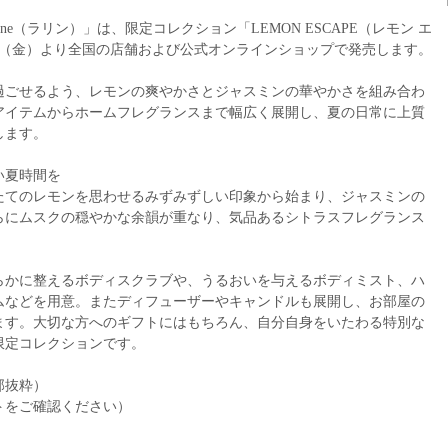
ne（ラリン）」は、限定コレクション「LEMON ESCAPE（レモン エ
17日（金）より全国の店舗および公式オンラインショップで発売します。
過ごせるよう、レモンの爽やかさとジャスミンの華やかさを組み合わ
アイテムからホームフレグランスまで幅広く展開し、夏の日常に上質
します。
い夏時間を
たてのレモンを思わせるみずみずしい印象から始まり、ジャスミンの
らにムスクの穏やかな余韻が重なり、気品あるシトラスフレグランス
らかに整えるボディスクラブや、うるおいを与えるボディミスト、ハ
ムなどを用意。またディフューザーやキャンドルも展開し、お部屋の
ます。大切な方へのギフトにはもちろん、自分自身をいたわる特別な
限定コレクションです。
部抜粋）
トをご確認ください）