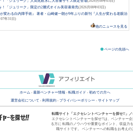
ア！「ジュリーク」人気化粧水に大容量サイズ限定登場
(2026月08年03日)
を！「ジュリーク」限定の2層式オイル美容液発売
(2026月08年03日)
生が変わる白内障手術』 著者・山崎健一朗が9年ぶりの新刊『人生が変わる老眼治
月07年31日)
他のニュースを見る
ページの先頭へ
ホーム
-
最新ベンチャー情報
-
転職ガイド
-
初めての方へ
運営会社について
-
利用規約
-
プライバシーポリシー
-
サイトマップ
転職サイト
「エクセレントベンチャーを探せ!!」
エクセレントベンチャーを探せ!!は、ベンチャー
る方に 転職のノウハウや重要なポイント、収益力
職サイトです。 ベンチャーへの転職をお考えの