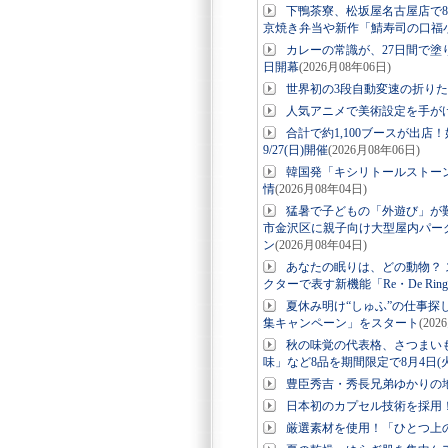
下鴨茶寮、松坂屋名古屋店で8
京焼き弁当や新作「鯖寿司の口福
カレーの常識が、27日間で塗り
日開幕
(2026月08年06日)
世界初の3段自動変速の折りたたみE-
人気アニメで美術設定を手が
合計で約1,100ブースが出店
9/27(日)開催
(2026月08年06日)
韓国発「キシリトールストー
情
(2026月08年04日)
猛暑で子どもの「外遊び」が
市金沢区に親子向け大型屋内パーク「
ン
(2026月08年04日)
あなたの眠りは、どの動物？ ス
クターで表す新機能「Re・De Ri
夏休み明け“しゅふ”の仕事探
集キャンペーン」をスタート
(202
秋の味覚の代表格、さつまい
味」など8品を期間限定で8月4日(
豊臣秀吉・秀長兄弟ゆかりの地
日本初のカプセル技術を採用！美
厳選素材を使用！「ひとつ上の