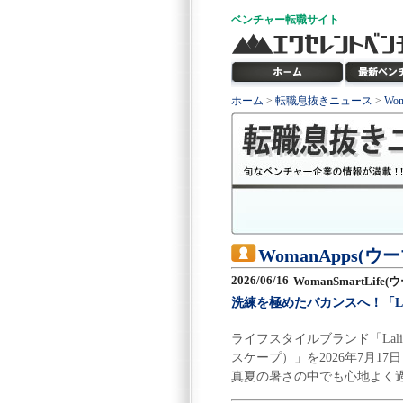
ベンチャー
転職サイト
ホーム
>
転職息抜きニュース
>
Wo
WomanApps(
2026/06/16
WomanSmartLif
洗練を極めたバカンスへ！「Lal
ライフスタイルブランド「Lali
スケープ）」を2026年7月
真夏の暑さの中でも心地よく