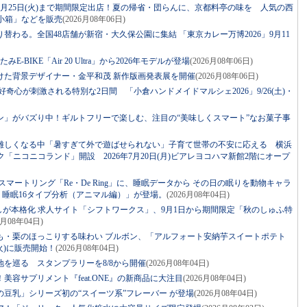
月25日(火)まで期間限定出店！夏の帰省・団らんに、京都料亭の味を 人気の西
小箱」などを販売
(2026月08年06日)
替わる。全国48店舗が新宿・大久保公園に集結 「東京カレー万博2026」9月11
BIKE「Air 20 Ultra」から2026年モデルが登場
(2026月08年06日)
けた背景デザイナー・金平和茂 新作版画発表展を開催
(2026月08年06日)
！好奇心が刺激される特別な2日間 「小倉ハンドメイドマルシェ2026」9/26(土)・
ン」がバズり中！ギルトフリーで楽しむ、注目の“美味しくスマート”なお菓子事
難しくなる中「暑すぎて外で遊ばせられない」子育て世帯の不安に応える 横浜
ニコニコランド」開設 2026年7月20日(月)ビアレヨコハマ新館2階にオープ
マートリング「Re・De Ring」に、睡眠データから その日の眠りを動物キャラ
ng 睡眠16タイプ分析（アニマル編）」が登場。
(2026月08年04日)
しが本格化 求人サイト「シフトワークス」、9月1日から期間限定「秋のしゅふ特
6月08年04日)
も・栗のほっこりする味わい ブルボン、「アルフォート安納芋スイートポテト
火)に販売開始！
(2026月08年04日)
を巡る スタンプラリーを8/8から開催
(2026月08年04日)
容サプリメント『feat.ONE』の新商品に大注目
(2026月08年04日)
豆乳」シリーズ初の“スイーツ系”フレーバー が登場
(2026月08年04日)