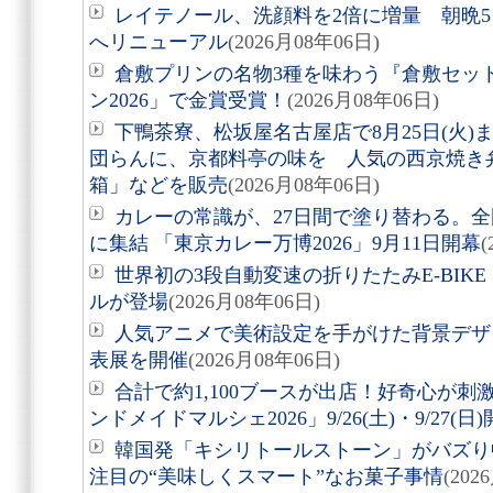
レイテノール、洗顔料を2倍に増量 朝晩
へリニューアル
(2026月08年06日)
倉敷プリンの名物3種を味わう『倉敷セッ
ン2026」で金賞受賞！
(2026月08年06日)
下鴨茶寮、松坂屋名古屋店で8月25日(火
団らんに、京都料亭の味を 人気の西京焼き
箱」などを販売
(2026月08年06日)
カレーの常識が、27日間で塗り替わる。全
に集結 「東京カレー万博2026」9月11日開幕
(
世界初の3段自動変速の折りたたみE-BIKE「Air
ルが登場
(2026月08年06日)
人気アニメで美術設定を手がけた背景デザ
表展を開催
(2026月08年06日)
合計で約1,100ブースが出店！好奇心が
ンドメイドマルシェ2026」9/26(土)・9/27(日
韓国発「キシリトールストーン」がバズり
注目の“美味しくスマート”なお菓子事情
(202