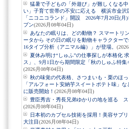
猛暑で子どもの「外遊び」が難しくなる中
い」子育て世帯の不安に応える 横浜市金沢
「ニコニコランド」開設 2026年7月20日(
プン
(2026月08年04日)
あなたの眠りは、どの動物？ スマートリング「
ータから その日の眠りを動物キャラクターで表す
16タイプ分析（アニマル編）」が登場。
(202
夏休み明け“しゅふ”の仕事探しが本格化 
ス」、9月1日から期間限定「秋のしゅふ特集
(2026月08年04日)
秋の味覚の代表格、さつまいも・栗のほっ
「アルフォート安納芋スイートポテト味」など8
に販売開始！
(2026月08年04日)
豊臣秀吉・秀長兄弟ゆかりの地を巡る スタ
(2026月08年04日)
日本初のカプセル技術を採用！美容サプリメン
大注目
(2026月08年04日)