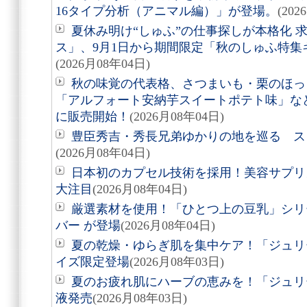
16タイプ分析（アニマル編）」が登場。
(202
夏休み明け“しゅふ”の仕事探しが本格化 
ス」、9月1日から期間限定「秋のしゅふ特集
(2026月08年04日)
秋の味覚の代表格、さつまいも・栗のほっ
「アルフォート安納芋スイートポテト味」など8
に販売開始！
(2026月08年04日)
豊臣秀吉・秀長兄弟ゆかりの地を巡る スタ
(2026月08年04日)
日本初のカプセル技術を採用！美容サプリメン
大注目
(2026月08年04日)
厳選素材を使用！「ひとつ上の豆乳」シリ
バー が登場
(2026月08年04日)
夏の乾燥・ゆらぎ肌を集中ケア！「ジュリ
イズ限定登場
(2026月08年03日)
夏のお疲れ肌にハーブの恵みを！「ジュリ
液発売
(2026月08年03日)