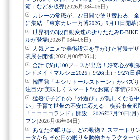
箱」などを販売
(2026月08年06日)
カレーの常識が、27日間で塗り替わる。全
に集結 「東京カレー万博2026」9月11日開幕
(
世界初の3段自動変速の折りたたみE-BIKE「Air
ルが登場
(2026月08年06日)
人気アニメで美術設定を手がけた背景デザ
表展を開催
(2026月08年06日)
合計で約1,100ブースが出店！好奇心が
ンドメイドマルシェ2026」9/26(土)・9/27(日
韓国発「キシリトールストーン」がバズり
注目の“美味しくスマート”なお菓子事情
(202
猛暑で子どもの「外遊び」が難しくなる中
い」子育て世帯の不安に応える 横浜市金沢
「ニコニコランド」開設 2026年7月20日(
プン
(2026月08年04日)
あなたの眠りは、どの動物？ スマートリング「
ータから その日の眠りを動物キャラクターで表す