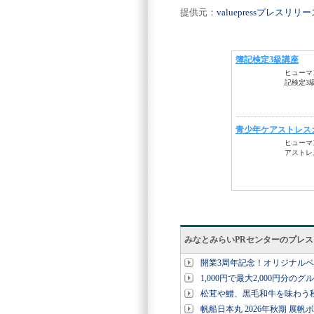
提供元：
valuepressプレスリ
みなとみらいPRセンターのプレ
開業3周年記念！オリジナル
1,000円で最大2,000円分の
松茸や鱧、黒毛和牛を味わう秋
帆船日本丸 2026年秋期 展帆