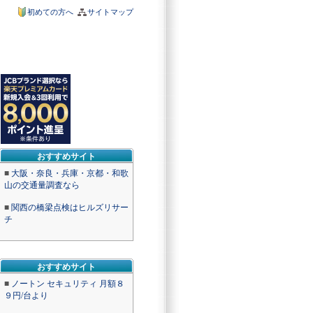
初めての方へ
サイトマップ
おすすめサイト
■
大阪・奈良・兵庫・京都・和歌
山の交通量調査なら
■
関西の橋梁点検はヒルズリサー
チ
おすすめサイト
■
ノートン セキュリティ 月額８
９円/台より