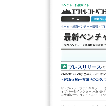
ベンチャー
転職サイト
ホーム
>
最新ベンチャー情報
>
プ
プレスリリース
ベ
2025/09/01
みなとみらいPRセ
＜9/23(火祝)一夜限りのコラボレーシ
ザ・カハラ・ホテル＆リゾート 横
ィブバーダイレクター 戸塚 信
コラボレーションイベント【The 