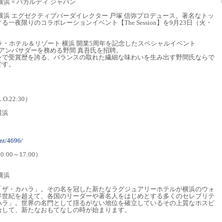
浜 × バカルディ ジャパン
横浜 エグゼクティブバーダイレクター 戸塚 信弥プロデュース。著名なトッ
一夜限りのコラボレーションイベント【The Session】を9月23日（火・
ラ・ホテル＆リゾート 横浜 開業5周年を記念したスペシャルイベント
ーアンバサダーを務める野間 真吾氏を招聘。
ンで受賞歴を誇る、バランスの取れた繊細な味わいを生み出す野間氏ならで
です。
.O.22:30）
横浜
nt/4696/
0:00～17:00）
横浜
「ザ・カハラ」。その名を冠した新たなラグジュアリーホテルが横浜のウォ
半世紀を超えて、各国のリーダーや著名人をはじめとする多くのセレブリテ
ハラ」。世界の名門として揺るがない地位を確立しているその上質なホスピ
合して、新たなおもてなしの時が始まります。