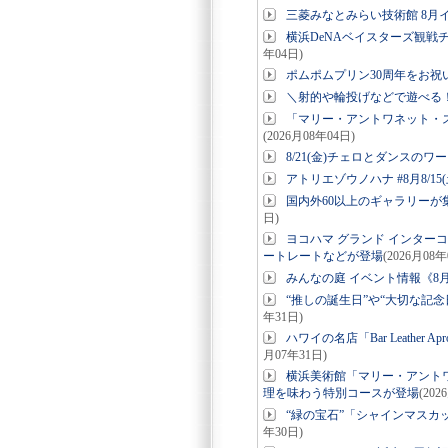
三菱みなとみらい技術館 8月
横浜DeNAベイスターズ観戦チ
年04日)
ポムポムプリン30周年をお
＼射的や輪投げなどで遊べる！コ
「マリー・アントワネット・
(2026月08年04日)
8/21(金)チェロとダンスのワー
アトリエゾウノハナ #8月8/15(
国内外60以上のギャラリーが集結「
日)
ヨコハマ グランド インター
ートレートなどが登場
(2026月08年
みんなの庭 イベント情報《8月
“推しの誕生日”や“大切な記念日”
年31日)
ハワイの名店「Bar Leathe
月07年31日)
横浜美術館「マリー・アント
理を味わう特別コースが登場
(202
“緑の宝石”「シャインマスカ
年30日)