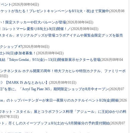
イベント
(2026月08年04日)
ケットが当たる！プレゼントキャンペーンを8/11(火・祝)まで実施中
(2026月08
祝い！限定ステッカーや巨大バルーンが登場
(2026月08年04日)
レットマーレ夏祭り8/8(土)-9(日)開催！／
(2026月08年04日)
スタイル」オリジナルグッズが登場コラボアイテムや展覧会限定グッズを販売
クショップ #7
(2026月08年04日)
土)-16(日)参加者募集！
(2026月08年04日)
Tokyo Gendai」9/11(金)～13(日)開催新展示セクターも登場
(2026月08年04
コンチネンタル ホテル開業35周年！特大フカヒレや特別カクテル、ファミリーポ
03日)
》【MARK IS みなとみらい】
(2026月08年01日)
を形に。「Acryl Tag Plate 365」期間限定ショップが8月中オープン
(2026月07
r Apron」のトップバーテンダーが来日一夜限りのカクテルイベント8/28(金)開催
(2026
ワネット・スタイル」展とコラボフランス料理「アジュール」に王妃ゆかりの料
6月07年31日)
ット」尽くしのスイーツブッフェ8/1(土)から9月開催分の予約受付開始
(2026月07