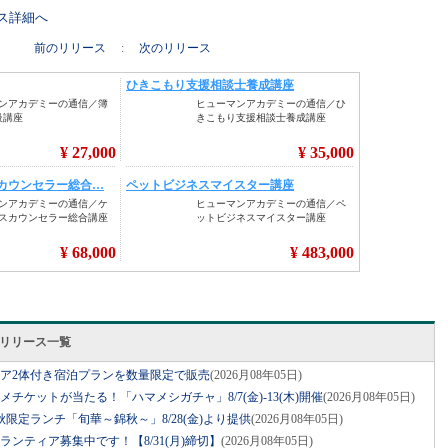
リース詳細へ
前のリリース
:
次のリリース
スリリース一覧
ベア2体付き宿泊プランを数量限定で販売
(2026月08年05日)
グルメチケットが当たる！「ハマメシガチャ」8/7(金)-13(木)開催
(2026月08年05日)
限定ランチ「旬華～錦秋～」8/28(金)より提供
(2026月08年05日)
ボランティア募集中です！【8/31(月)締切】
(2026月08年05日)