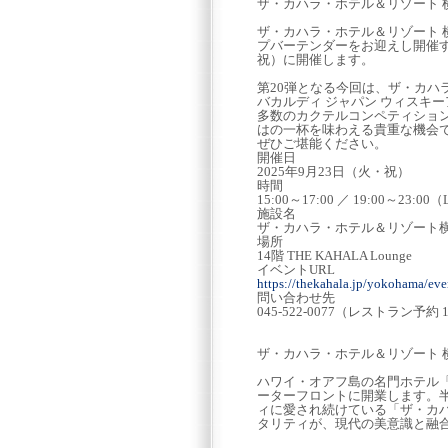
ザ・カハラ・ホテル＆リゾート 横
ザ・カハラ・ホテル＆リゾート 
プバーテンダーをお迎えし開催する
祝）に開催します。
第20弾となる今回は、ザ・カハ
バカルディ ジャパン ウィスキ
多数のカクテルコンペティショ
はの一杯を味わえる貴重な機会
ぜひご堪能ください。
開催日
2025年9月23日（火・祝）
時間
15:00～17:00 ／ 19:00～23:00（L
施設名
ザ・カハラ・ホテル＆リゾート
場所
14階 THE KAHALA Lounge
イベントURL
https://thekahala.jp/yokohama/eve
問い合わせ先
045-522-0077（レストラン予約 1
ザ・カハラ・ホテル＆リゾート 
ハワイ・オアフ島の名門ホテル
ーターフロントに開業します。
ィに愛され続けている「ザ・カ
タリティが、現代の美意識と融