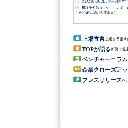
OSAMU GOODS誕生50周
横浜美術館コレクション展「海
ちを紹介
(2026月07年28日)
上場宣言
上場を目指す
TOPが語る
新興市場
ベンチャーコラム
企業クローズアッ
プレスリリース
ベ