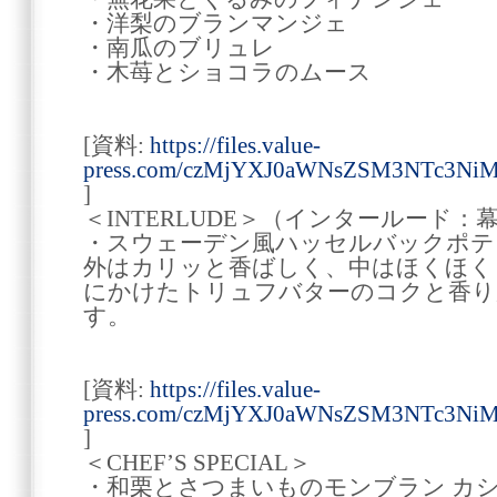
・洋梨のブランマンジェ
・南瓜のブリュレ
・木苺とショコラのムース
[資料:
https://files.value-
press.com/czMjYXJ0aWNsZSM3NTc3NiM
]
＜INTERLUDE＞（インタールード：
・スウェーデン風ハッセルバックポテ
外はカリッと香ばしく、中はほくほく
にかけたトリュフバターのコクと香り
す。
[資料:
https://files.value-
press.com/czMjYXJ0aWNsZSM3NTc3NiM
]
＜CHEF’S SPECIAL＞
・和栗とさつまいものモンブラン カ