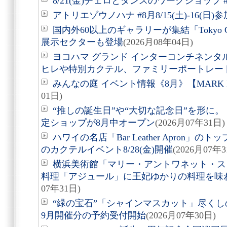
8/21(金)チェロとダンスのワークショップ #
アトリエゾウノハナ #8月8/15(土)-16(日
国内外60以上のギャラリーが集結「Tokyo Gen
展示セクターも登場
(2026月08年04日)
ヨコハマ グランド インターコンチネンタ
ヒレや特別カクテル、ファミリーポートレー
みんなの庭 イベント情報《8月》【MARK 
01日)
“推しの誕生日”や“大切な記念日”を形に。「Acry
定ショップが8月中オープン
(2026月07年31日)
ハワイの名店「Bar Leather Apron
のカクテルイベント8/28(金)開催
(2026月07年3
横浜美術館「マリー・アントワネット・ス
料理「アジュール」に王妃ゆかりの料理を味
07年31日)
“緑の宝石”「シャインマスカット」尽くしの
9月開催分の予約受付開始
(2026月07年30日)