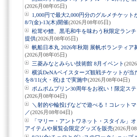
(2026月08年05日)
1,000円で最大2,000円分のグルメチケ
8/7(金)-13(木)開催
(2026月08年05日)
松茸や鱧、黒毛和牛を味わう秋限定ランチ「旬
提供
(2026月08年05日)
帆船日本丸 2026年秋期 展帆ボランティア募
(2026月08年05日)
三菱みなとみらい技術館 8月イベント
(20
横浜DeNAベイスターズ観戦チケットが
を8/11(火・祝)まで実施中
(2026月08年04日)
ポムポムプリン30周年をお祝い！限定ス
(2026月08年04日)
＼射的や輪投げなどで遊べる！コレットマーレ夏
／
(2026月08年04日)
「マリー・アントワネット・スタイル」オ
アイテムや展覧会限定グッズを販売
(2026月0