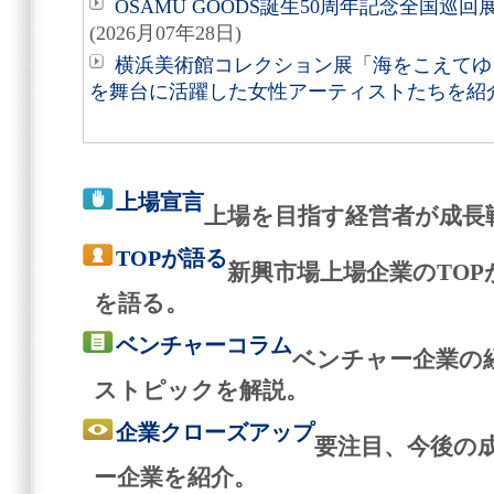
OSAMU GOODS誕生50周年記念全国巡回
(2026月07年28日)
横浜美術館コレクション展「海をこえてゆく
を舞台に活躍した女性アーティストたちを紹
上場宣言
上場を目指す経営者が成長
TOPが語る
新興市場上場企業のTO
を語る。
ベンチャーコラム
ベンチャー企業の
ストピックを解説。
企業クローズアップ
要注目、今後の
ー企業を紹介。