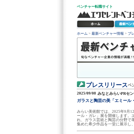
ベンチャー
転職サイト
ホーム
>
最新ベンチャー情報
>
プ
プレスリリース
ベ
2025/09/08
みなとみらいPRセ
ガラスと陶芸の美「エミール・
みらい美術館では、2025年9月1
ール・ガレ」展を開催します。エミ
れ、ガラス芸術と陶芸の分野で
集めた希少作品を一堂に展示し