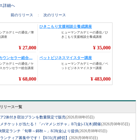
リース詳細へ
前のリリース
:
次のリリース
スリリース一覧
ベア2体付き宿泊プランを数量限定で販売
(2026月08年05日)
グルメチケットが当たる！「ハマメシガチャ」8/7(金)-13(木)開催
(2026月08年05日)
限定ランチ「旬華～錦秋～」8/28(金)より提供
(2026月08年05日)
ボランティア募集中です！【8/31(月)締切】
(2026月08年05日)