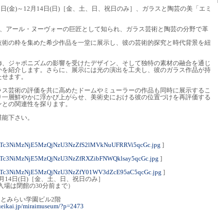
2日(金)～12月14日(日)［金、土、日、祝日のみ］、ガラスと陶芸の美「エミ
4）は、アール・ヌーヴォーの巨匠として知られ、ガラス芸術と陶芸の分野で革
技術の粋を集めた希少作品を一堂に展示し、彼の芸術的探究と時代背景を紐
飾、ジャポニズムの影響を受けたデザイン、そして独特の素材の融合を通じ
かを紹介します。さらに、展示には光の演出を工夫し、彼のガラス作品が持
たせます。
ラス芸術の評価を共に高めたドームやミューラーの作品も同時に展示するこ
り一層鮮やかに浮かび上がらせ、美術史における彼の位置づけを再評価する
ンとの関連性を探ります。
堪能下さい。
NTc3NiMzNjE5MzQjNzU3NzZfS2lMVkNuUFRRVi5qcGc.jpg
]
NTc3NiMzNjE5MzQjNzU3NzZfRXZibFNWQklsay5qcGc.jpg
]
NTc3NiMzNjE5MzQjNzU3NzZfY01WV3dZcE95aC5qcGc.jpg
]
12月14日(日)［金、土、日、祝日のみ］
し入場は閉館の30分前まで）
みなとみらい学園ビル2階
kueikai.jp/miraimuseum/?p=2473