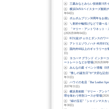
三菱みなとみらい技術館 8月
横浜DeNAベイスターズ観戦チ
年04日)
ポムポムプリン30周年をお
＼射的や輪投げなどで遊べる！コ
「マリー・アントワネット・
(2026月08年04日)
8/21(金)チェロとダンスのワー
アトリエゾウノハナ #8月8/15(
国内外60以上のギャラリーが集結「
日)
ヨコハマ グランド インター
ートレートなどが登場
(2026月08年
みんなの庭 イベント情報《8月
“推しの誕生日”や“大切な記念日”
年31日)
ハワイの名店「Bar Leathe
月07年31日)
横浜美術館「マリー・アント
理を味わう特別コースが登場
(202
“緑の宝石”「シャインマスカ
年30日)