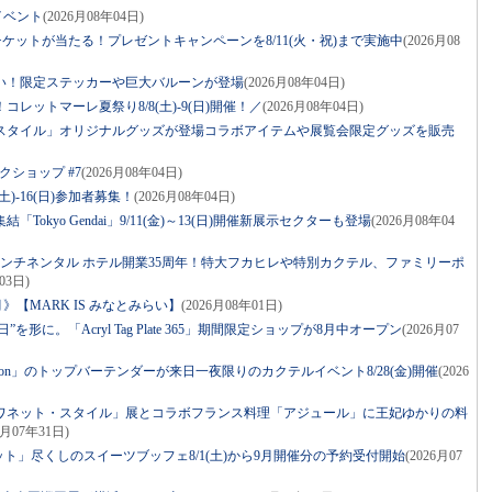
イベント
(2026月08年04日)
ケットが当たる！プレゼントキャンペーンを8/11(火・祝)まで実施中
(2026月08
祝い！限定ステッカーや巨大バルーンが登場
(2026月08年04日)
レットマーレ夏祭り8/8(土)-9(日)開催！／
(2026月08年04日)
スタイル」オリジナルグッズが登場コラボアイテムや展覧会限定グッズを販売
クショップ #7
(2026月08年04日)
土)-16(日)参加者募集！
(2026月08年04日)
Tokyo Gendai」9/11(金)～13(日)開催新展示セクターも登場
(2026月08年04
コンチネンタル ホテル開業35周年！特大フカヒレや特別カクテル、ファミリーポ
03日)
》【MARK IS みなとみらい】
(2026月08年01日)
を形に。「Acryl Tag Plate 365」期間限定ショップが8月中オープン
(2026月07
r Apron」のトップバーテンダーが来日一夜限りのカクテルイベント8/28(金)開催
(2026
ワネット・スタイル」展とコラボフランス料理「アジュール」に王妃ゆかりの料
6月07年31日)
ット」尽くしのスイーツブッフェ8/1(土)から9月開催分の予約受付開始
(2026月07