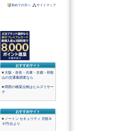
初めての方へ
サイトマップ
おすすめサイト
■
大阪・奈良・兵庫・京都・和歌
山の交通量調査なら
■
関西の橋梁点検はヒルズリサー
チ
おすすめサイト
■
ノートン セキュリティ 月額８
９円/台より