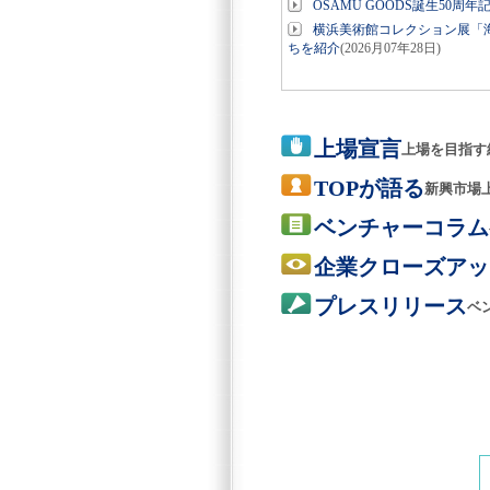
OSAMU GOODS誕生50周
横浜美術館コレクション展「海
ちを紹介
(2026月07年28日)
上場宣言
上場を目指す
TOPが語る
新興市場
ベンチャーコラム
企業クローズアッ
プレスリリース
ベ