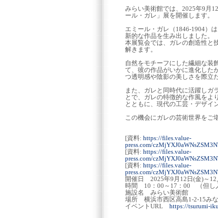
みらい美術館では、2025年9月1
ール・ガレ」展を開催します。
エミール・ガレ（1846-190
新的な作品を生み出しました。
本展覧会では、ガレの創造性と
解きます。
自然をモチーフにした繊細な装
て、彼の作品がいかに進化した
つ透明感や陰影の美しさを際立
また、ガレと同時代に活躍しガ
とで、ガレの特徴的な作風をよ
とともに、現代の工芸・デザイ
この機会にガレの芸術世界をご
[資料:
https://files.value-
press.com/czMjYXJ0aWNsZSM3
[資料:
https://files.value-
press.com/czMjYXJ0aWNsZSM3
[資料:
https://files.value-
press.com/czMjYXJ0aWNsZSM3
開催日 2025年9月12日(金)～
時間 10：00～17：00 （但
施設名 みらい美術館
場所 横浜市西区高島1-2-15
イベントURL
https://tsurumi-i