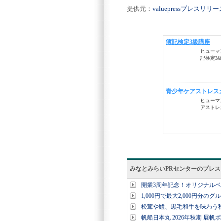
提供元：
valuepressプレスリ
みなとみらいPRセンターのプレ
開業3周年記念！オリジナル
1,000円で最大2,000円分の
松茸や鱧、黒毛和牛を味わう秋
帆船日本丸 2026年秋期 展帆