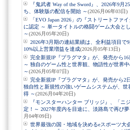
『鬼武者 Way of the Sword』、2026
ち、体験版の配信を開始 ～
(2026月06年03日)
「EVO Japan 2026」の『ストリート
に認定 ～ 単一タイトルの格闘ゲーム大会と
～
(2026月05年20日)
2026年3月期の連結業績は、全利益項目で
10%以上営業増益を達成
(2026月05年13日)
完全新規IP『プラグマタ』が、発売から16
～ 独自のゲーム性と世界観、物語性が世界
～
(2026月05年07日)
完全新規IP『プラグマタ』が、発売から2
独自性と新規性の強いゲームシステムが、世
得 ～
(2026月04年20日)
『モンスターハンター ブリッジ』、「ニ
定！～ 2027年度内を目途に、淡路島で再び
月04年09日)
世界最強の国・地域を決めるeスポーツ大会「Espo