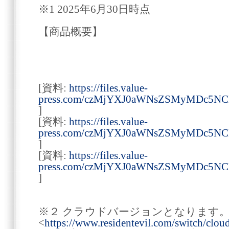
※1 2025年6月30日時点
【商品概要】
[資料:
https://files.value-
press.com/czMjYXJ0aWNsZSMyMDc5
]
[資料:
https://files.value-
press.com/czMjYXJ0aWNsZSMyMDc5
]
[資料:
https://files.value-
press.com/czMjYXJ0aWNsZSMyMDc5
]
※２ クラウドバージョンとなります
<
https://www.residentevil.com/switch/cloud