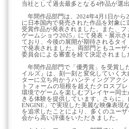
当社として過去最多となる4作品が選
年間作品部門は、2024年4月1日から2
に日本国内で発売された作品を対象に選
受賞作品が発表されました。また、フ
ゲームショウ2025」にて発表・展示
ており、今後の展開が期待されるタイ
で発表されました。両部門ともユーザ
委員会による審査を経て決定されまし
年間作品部門で「優秀賞」を受賞し
イルズ』は、刻一刻と変化していく大
ターに立ち向かうハンティングアクシ
トフォームの垣根を超えたクロスプレ
環境でゲームを楽しむプレイヤー同士
きる体験を提供しています。さらに、
ENGINE」で実現した美麗な映像表
を追求したことにより、多くのユーザ
会から高い評価をいただきました。