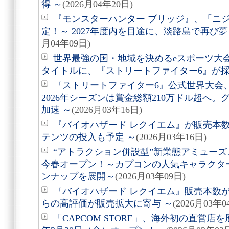
得 ～
(2026月04年20日)
『モンスターハンター ブリッジ』、「ニ
定！～ 2027年度内を目途に、淡路島で再び
月04年09日)
世界最強の国・地域を決めるeスポーツ大会「Espo
タイトルに、『ストリートファイター6』が
『ストリートファイター6』公式世界大会
2026年シーズンは賞金総額210万ドル超へ
加速 ～
(2026月03年16日)
『バイオハザード レクイエム』が販売本数
テンツの投入も予定 ～
(2026月03年16日)
“アトラクション併設型”新業態アミューズメ
今春オープン！～カプコンの人気キャラクタ
ンナップを展開～
(2026月03年09日)
『バイオハザード レクイエム』販売本数が
らの高評価が販売拡大に寄与 ～
(2026月03年0
「CAPCOM STORE」、海外初の直営店を