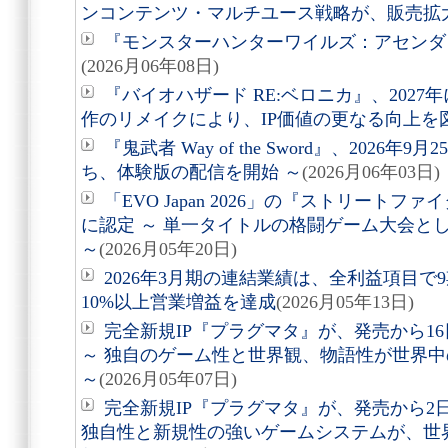
ンコンテンツ・マルチユース戦略が、販売拡
『モンスターハンターワイルズ：アセンダン
(2026月06年08日)
『バイオハザード RE:ベロニカ』、2027
作のリメイクにより、IP価値の更なる向上を図
『鬼武者 Way of the Sword』、2026
ち、体験版の配信を開始 ～
(2026月06年03日)
「EVO Japan 2026」の『ストリート
に認定 ～ 単一タイトルの格闘ゲーム大会と
～
(2026月05年20日)
2026年3月期の連結業績は、全利益項目で
10%以上営業増益を達成
(2026月05年13日)
完全新規IP『プラグマタ』が、発売から16
～ 独自のゲーム性と世界観、物語性が世界
～
(2026月05年07日)
完全新規IP『プラグマタ』が、発売から2
独自性と新規性の強いゲームシステムが、世