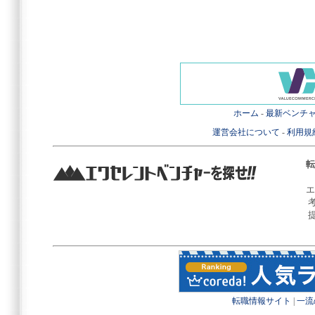
ホーム
-
最新ベンチ
運営会社について
-
利用規
転
エ
転職情報サイト
|
一流