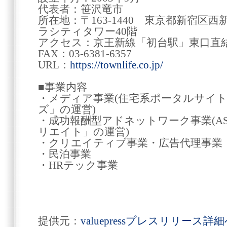
代表者：笹沢竜市
所在地：〒163-1440 東京都新宿区西
ラシティタワー40階
アクセス：京王新線「初台駅」東口直
FAX：03-6381-6357
URL：
https://townlife.co.jp/
■事業内容
・メディア事業(住宅系ポータルサイ
ズ」の運営)
・成功報酬型アドネットワーク事業(A
リエイト」の運営)
・クリエイティブ事業
・民泊事
・HRテック事業
提供元：
valuepressプレスリリース詳