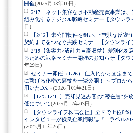
開催
(2026月03年10日)
2/17 ネット集客なき不動産売買事業は
組み化するデジタル戦略セミナー【タウンラ
日)
【2/12】未公開物件を狙い、“無駄な反響
契約までをつなぐ実践セミナー【タウンライ
2/19【集客力×設計力＝高収益】差別化
るための戦略セミナー開催のお知らせ【タウ
年29日)
セミナー開催（1/26） 仕入れから査定
に繋げる秘密の裏技を一挙公開！ ～プロから
用いたDX～
(2026月01年21日)
【12/5 12/11】売却見込み客の“潜在層
催について
(2025月12年03日)
【タウンライフ株式会社】全国で上位8％
インタビューが優良企業情報誌『エラベル20
(2025月11年26日)