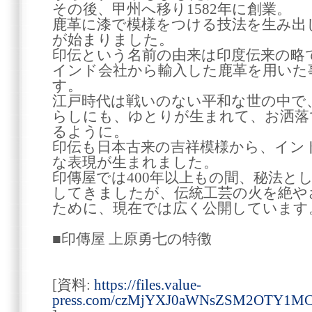
その後、甲州へ移り1582年に創業。
鹿革に漆で模様をつける技法を生み出
が始まりました。
印伝という名前の由来は印度伝来の略
インド会社から輸入した鹿革を用いた
す。
江戸時代は戦いのない平和な世の中で
らしにも、ゆとりが生まれて、お洒落
るように。
印伝も日本古来の吉祥模様から、イン
な表現が生まれました。
印傳屋では400年以上もの間、秘法と
してきましたが、伝統工芸の火を絶や
ために、現在では広く公開しています
■印傳屋 上原勇七の特徴
[資料:
https://files.value-
press.com/czMjYXJ0aWNsZSM2OTY1M