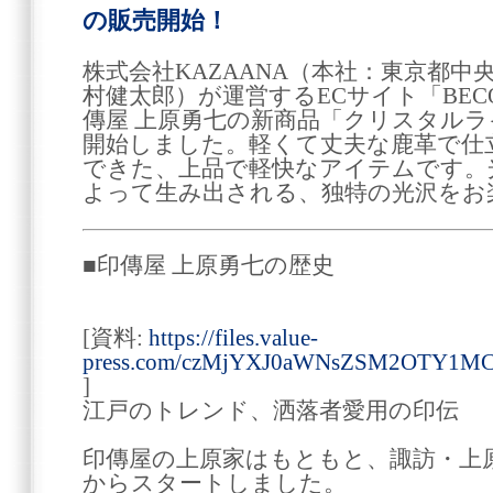
の販売開始！
株式会社KAZAANA（本社：東京都中
村健太郎）が運営するECサイト「BECO
傳屋 上原勇七の新商品「クリスタル
開始しました。軽くて丈夫な鹿革で仕
できた、上品で軽快なアイテムです。
よって生み出される、独特の光沢をお
■印傳屋 上原勇七の歴史
[資料:
https://files.value-
press.com/czMjYXJ0aWNsZSM2OTY1MC
]
江戸のトレンド、洒落者愛用の印伝
印傳屋の上原家はもともと、諏訪・上
からスタートしました。