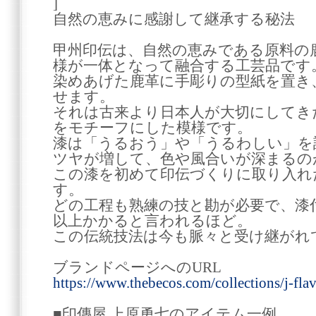
]
自然の恵みに感謝して継承する秘法
甲州印伝は、自然の恵みである原料の
様が一体となって融合する工芸品です
染めあげた鹿革に手彫りの型紙を置き
せます。
それは古来より日本人が大切にしてき
をモチーフにした模様です。
漆は「うるおう」や「うるわしい」を
ツヤが増して、色や風合いが深まるの
この漆を初めて印伝づくりに取り入れ
す。
どの工程も熟練の技と勘が必要で、漆
以上かかると言われるほど。
この伝統技法は今も脈々と受け継がれ
ブランドページへのURL
https://www.thebecos.com/collections/j-fla
■印傳屋 上原勇七のアイテム一例