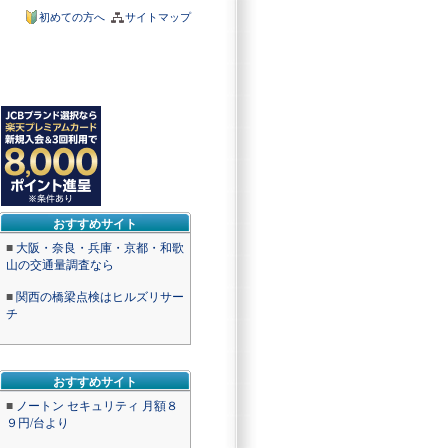
初めての方へ
サイトマップ
おすすめサイト
■
大阪・奈良・兵庫・京都・和歌
山の交通量調査なら
■
関西の橋梁点検はヒルズリサー
チ
おすすめサイト
■
ノートン セキュリティ 月額８
９円/台より