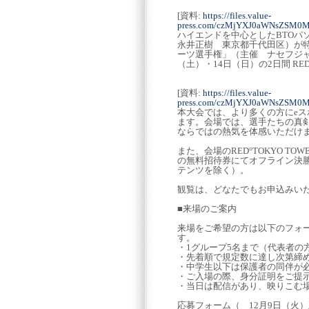
[資料:
https://files.value-
press.com/czMjYXJ0aWNsZSM0M
ハイエンドを中心としたBTO
永井正樹 東京都千代田区）が特別
ーツ選手権」（主催 ナセフジャ
（土）・14日（日）の2日間 RED
[資料:
https://files.value-
press.com/czMjYXJ0aWNsZSM0
本大会では、より多くの方にe
ます。会場では、選手たちの真
ならではの熱気を体感いただけ
また、会場のRED°TOKYO 
の無料招待券にてオフライン決
テンツを除く）。
観覧は、どなたでもお申込みい
■来場のご案内
来場をご希望の方は以下のフォ
す。
・1グループ5名まで（代表者の
・先着順で規定数に達し次第締
・中学生以下は保護者の同伴が
・ご入場の際、身分証明をご提
・当日は配信があり、映りこむ
応募フォーム（ 12月9日（火