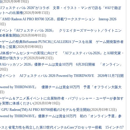
始
(2026月06年19日)
“AIフェスティバル 2026”がコラボ 文章・イラスト・マンガで語る「#AIで遊ぼ
ットへの出展権
(2026月06年15日)
Radeon AI PRO R9700 32GB」搭載ワークステーション Interop 2026
0日)
イベント『AIフェスティバル 2026』 クリエイターズマーケット／ライトニン
加者募集開始
(2026月06年01日)
ムの祭典BitSummit PUNCHにGALLERIAブースを出展 ゲーム開発製作者
境をご提案
(2026月05年08日)
I体感ゲームセンターの実現に向けて 『AIフェスティバル2026』とAI研究家・
構想が強力タッグ
(2026月04年23日)
Iハッカソン 2026』優勝チームは賞金10万円 6月20日開催 「オンライン」
20日)
ト AIフェスティバル 2026 Powered by THIRDWAVE 2026年11月7日開
Powered by THIRDWAVE』 優勝チームは賞金10万円 予選「オフライン大阪大
9日)
ーゲーム＆アニメ系イベントに出展制作者・パブリッシャー・ユーザーが参加す
を実際に体感ください
(2026月03年19日)
U Radeon(TM) AI PRO R9700搭載の2モデルを受注開始
(2026月03年12日)
Powered by THIRDWAVE』優勝チームは賞金10万円 初の「オンライン予選」参
マンスと省電力性を両立した第13世代インテルCoreプロセッサー搭載 15インチ/17