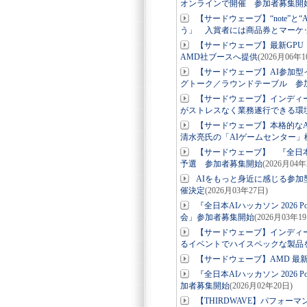
オンラインで開催 参加者募集開
【サードウェーブ】“note”と
う」 入賞者には商品券とマーケ
【サードウェーブ】最新GPU「AMD 
AMD社ブースへ提供
(2026月06年1
【サードウェーブ】AI参加型
グトーク／ラウンドテーブル 参
【サードウェーブ】インディーゲー
がストレスなく業務遂行できる環
【サードウェーブ】本格的なA
清水亮氏の「AIゲームセンター」
【サードウェーブ】 『全日本A
予選 参加者募集開始
(2026月04年
AIをもっと身近に感じる参加型イベン
催決定
(2026月03年27日)
『全日本AIハッカソン 2026 
会」参加者募集開始
(2026月03年1
【サードウェーブ】インディ
るイベントでハイスペックな製品
【サードウェーブ】AMD 最新 GP
『全日本AIハッカソン 2026 
加者募集開始
(2026月02年20日)
【THIRDWAVE】パフォー