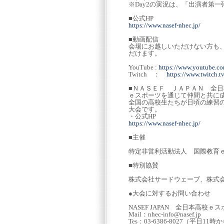
※Day2の実況は、「出演者第
■公式HP
https://www.nasef-nhec.jp/
■動画配信
会場にお越しいただけない方も、公
だけます。
YouTube :
https://www.youtube.
Twitch ：
https://www.twitch.t
■ＮＡＳＥＦ ＪＡＰＡＮ 全
ｅスポーツを通じて仲間と共に
全国の高校生たちが日頃の練習
大会です。
・公式HP
https://www.nasef-nhec.jp/
■主催
特定非営利活動法人 国際教育ｅス
■特別協賛
株式会社サードウェーブ、株式
●大会に対するお問い合わせ
NASEF JAPAN 全日本高校
Mail：nhec-info@nasef.jp
Tes：03-6386-8027（平日11時