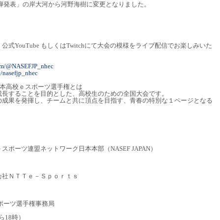
一弾発表」の岸大河から河野海樹に変更となりました。
式YouTube もしくはTwitchにて大会の模様をライブ配信でお楽しみいた
com/@NASEFJP_nhec
v/nasefjp_nhec
日本高校ｅスポーツ選手権とは
成長することを目的とした、高校生のための全国大会です。
の成果を発揮し、チームと共に頂点を目指す、青春の特別な１ページとなる
ポーツ連盟ネットワーク日本本部（NASEF JAPAN）
会社ＮＴＴｅ－Ｓｐｏｒｔｓ
ｅスポーツ選手権事務局
から18時）