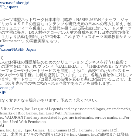
www.nasef-nhec.jp/
FJP_esports
ーツ連盟ネットワーク日本本部（略称：NASEF JAPAN／ナセフ ジャ
メリカＮＡＳＥＦの豊富なコンテンツや研究成果の日本への導入に加え、独
のコミュニティーを促進し、次世代を担う主に高校生に対して、ｅスポーツ
等の学習に導き、DX人材やグローバル人材の育成をめざし日本の国力強化
１月より活動を開始したNPO団体。これまで『ｅスポーツ国際教育サミッ
or Tournament』の開催実績をもつ。
jp/
://x.com/NASEF_Japan
て
人のお客様の課題解決のためのソリューションビジネスを行うIT企業で
運営をはじめ、PCブランド『GALLERIA』、『THIRDWAVE』などの企
ターフォローやサポートサービスを展開。さらに、高校生のためのeスポー
日本高校eスポーツ選手権』に特別協賛しています。また、各地方自治体に対し、e
います。サードウェーブは最先端の技術を安心と共にお届けすることで、よ
、100年先も世の中に求められる企業であることを目指します。
ve.co.jp/
.jp/
告なく変更となる場合があります。予めご了承ください。
, Inc. League of Legends and any associated logos, are trademarks,
ademarks of Riot Games, Inc. Used With Permission.
VALORANT and any associated logos, are trademarks, service marks, and/or
s, Inc. Used With Permission.
OM
 Inc. Epic、Epic Games、Epic Gamesロゴ、Fortnite、Fortniteロゴ、
4およびUE4は、米国およびその他の国々におけるEpic Games, Inc.の商標または登録