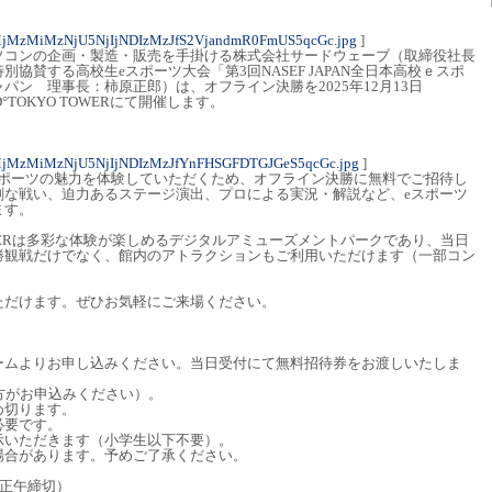
jMzMiMzNjU5NjIjNDIzMzJfS2VjandmR0FmUS5qcGc.jpg
]
パソコンの企画・製造・販売を手掛ける株式会社サードウェーブ（取締役社長
協賛する高校生eスポーツ大会「第3回NASEF JAPAN全日本高校ｅスポ
パン 理事長：柿原正郎）は、オフライン決勝を2025年12月13日
°TOKYO TOWERにて開催します。
MjMzMiMzNjU5NjIjNDIzMzJfYnFHSGFDTGJGeS5qcGc.jpg
]
スポーツの魅力を体験していただくため、オフライン決勝に無料でご招待し
剣な戦い、迫力あるステージ演出、プロによる実況・解説など、eスポーツ
ます。
TOWERは多彩な体験が楽しめるデジタルアミューズメントパークであり、当日
勝観戦だけでなく、館内のアトラクションもご利用いただけます（一部コン
ただけます。ぜひお気軽にご来場ください。
ームよりお申し込みください。当日受付にて無料招待券をお渡しいたしま
方がお申込みください）。
め切ります。
必要です。
示いただきます（小学生以下不要）。
場合があります。予めご了承ください。
）正午締切）