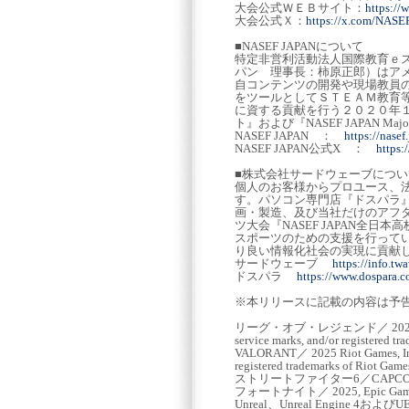
大会公式ＷＥＢサイト：
https://
大会公式Ｘ：
https://x.com/NASE
■NASEF JAPANについて
特定非営利活動法人国際教育ｅスポ
パン 理事長：柿原正郎）はア
自コンテンツの開発や現場教員
をツールとしてＳＴＥＡＭ教育
に資する貢献を行う２０２０年１
ト』および『NASEF JAPAN Maj
NASEF JAPAN ：
https://nasef.
NASEF JAPAN公式X ：
https
■株式会社サードウェーブについ
個人のお客様からプロユース、法
す。パソコン専門店『ドスパラ』の
画・製造、及び当社だけのアフ
ツ大会『NASEF JAPAN全
スポーツのための支援を行って
り良い情報化社会の実現に貢献し
サードウェーブ
https://info.twa
ドスパラ
https://www.dospara.co
※本リリースに記載の内容は予
リーグ・オブ・レジェンド／ 2025 Riot Games
service marks, and/or registered tr
VALORANT／ 2025 Riot Games, Inc. 
registered trademarks of Riot Game
ストリートファイター6／CAPC
フォートナイト／ 2025, Epic Games,
Unreal、Unreal Engine 