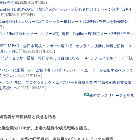
ルを販売開始
(2026月02年13日)
owered by THIRDWAVE 清水亮氏のハッカソン初心者向けオンライン講習会2月4
付中
(2026月01年30日)
) Core(TM) Ultra シリーズ3プロセッサー搭載ノートPC2機種3モデルを販売開始
日)
e Ultraプロセッサー（シリーズ3）搭載 Copilot + PC対応ノート2機種3モデル
SEF JAPAN 全日本高校ｅスポーツ選手権 オフライン決勝に無料ご招待 Ｒ
月13・14日開催
(2025月11年25日)
zen5プロセッサー搭載 毎日がもっと自由になる 14インチモバイルノートPC販
イベントに出展 ゲーム制作者・パブリッシャー・ユーザーが参加するベントで
ください
(2025月11年11日)
ャパンと共に「プログラミング・エキスパート育成事業 専門高校AI教育支援業
を高校生へ
(2025月10年15日)
他のプレスリリースを見る
経営者が成長戦略と決意を語る
上場企業のTOPが、上場の経緯や成長戦略を語る。
ベンチャー企業の経営者が、今注目のビジネストピックを解説。