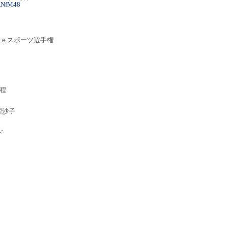
3ANfM48
高校ｅスポーツ選手権
程
理沙子
ド