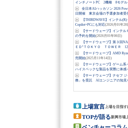
インチノートPC 2機種 8モデ
全日本AIハッカソン 2026 P
日開催 東京会場の予選参加者受
【THIRDWAVE】インテル(R
Copilot+PCにも対応
(2026月01年28
【サードウェーブ】インテル Cor
の予約を開始
(2026月01年06日)
【サードウェーブ】第３回NA
ＥＤ°ＴＯＫＹＯ ＴＯＷＥＲ 12
【サードウェーブ】AMD Ry
売開始
(2025月11年14日)
【サードウェーブ】ゲーム系
ハイスペックな製品を実際に体感
【サードウェーブ】ナセフ ジ
務」を受託 AIエンジニアの知見
上場宣言
上場を目指す
TOPが語る
新興市場
ベンチャーコラム