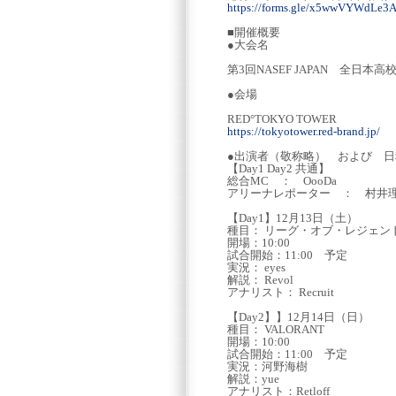
https://forms.gle/x5wwVYWdLe
■開催概要
●大会名
第3回NASEF JAPAN 全日本
●会場
RED°TOKYO TOWER
https://tokyotower.red-brand.jp/
●出演者（敬称略） および 日
【Day1 Day2 共通】
総合MC ： OooDa
アリーナレポーター ： 村井
【Day1】12月13日（土）
種目： リーグ・オブ・レジェン
開場：10:00
試合開始：11:00 予定
実況： eyes
解説： Revol
アナリスト： Recruit
【Day2】】12月14日（日）
種目： VALORANT
開場：10:00
試合開始：11:00 予定
実況：河野海樹
解説：yue
アナリスト：Retloff