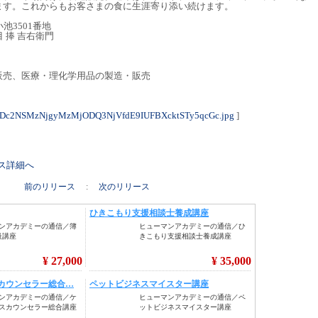
ます。これからもお客さまの食に生涯寄り添い続けます。
小池3501番地
 捧 吉右衛門
）
販売、医療・理化学用品の製造・販売
NDc2NSMzNjgyMzMjODQ3NjVfdE9IUFBXcktSTy5qcGc.jpg
]
リース詳細へ
前のリリース
:
次のリリース