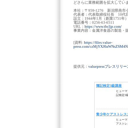
どさらに業務範囲を拡大してい
本社：〒959-1276 新潟県燕市
代表者：代表取締役社長 10代目
設立：1944年1月（創業1751年
電話番号：0256-63-6511
URL：
https://www.tbcljp.com/
事業内容：金属洋食器の製造・
[資料:
https://files.value-
press.com/czMjYXJ0aWNsZSM4
提供元：
valuepressプレスリ