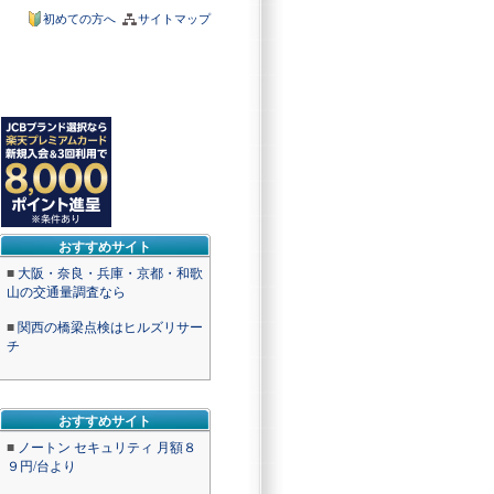
初めての方へ
サイトマップ
おすすめサイト
■
大阪・奈良・兵庫・京都・和歌
山の交通量調査なら
■
関西の橋梁点検はヒルズリサー
チ
おすすめサイト
■
ノートン セキュリティ 月額８
９円/台より