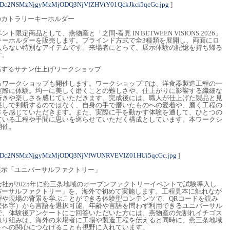
NDc2NSMzNjgyMzMjODQ3NjVfZHVtY01QckJkci5qcGc.jpg
]
のカトラリーキーホルダー
定商品として、燕物産と「之間-看見 IN BETWEEN VISIONS 2026」
キーホルダーを販売します。ブラインド方式で全3種類を展開し、両面にロ
入らない特別なアイテムです。来場者にとって、展示体験の記憶を持ち帰る
す。
感するサテン仕上げワークショップ
るワークショップも開催します。ワークショップでは、洋食器製造工程の一
実際に体験。均一に美しく磨くことの難しさや、仕上がりに影響する繊細な
行きや楽しさを感じていただきます。完成後には、職人が仕上げた製品と見
悪しで判断するのではなく、自身の手で磨いたものへの愛着や、磨く工程の
さを感じていただきます。また、実際に手を動かす体験を通して、ひとつの
ている工程や手間に思いを巡らせていただく構成としています。本ワークシ
開催。
NDc2NSMzNjgyMzMjODQ3NjVfWUNRVEVIZ01HUi5qcGc.jpg
]
展示「ユニバーサルファクトリー」
社が2025年に燕三条地域のオープンファクトリーイベントで試験導入し
バーサルファクトリー」を、海外で初めて実施します。工程見本に触れなが
程や現場の背景を学ぶことができる体験型コンテンツで、QRコードを読み
繁体字）から言語を選択可能。年齢や言語を問わず利用できるユニバーサル
で、体験後アンケートにご回答いただいた方には、燕物産の先割れイチゴス
取り組みは、海外の来場者に工場や製造工程を伝えると同時に、燕三条地域
トへの関心につなげることも視野に入れています。