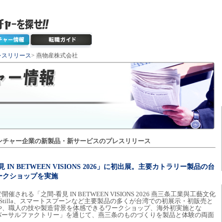
レスリリース
> 燕物産株式会社
ンチャー企業の新製品・新サービスのプレスリリース
N BETWEEN VISIONS 2026」に初出展。主要カトラリー製品の台
ークショップを実施
れる「之間-看見 IN BETWEEN VISIONS 2026 燕三条工業與工藝文化
Stilla、スマートスプーンなど主要製品の多くが台湾での初展示・初販売と
や、職人の技や製造背景を体感できるワークショップ、海外初実施とな
バーサルファクトリー」を通じて、燕三条のものづくりを製品と体験の両面