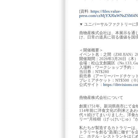
[資料:
https://files.value-
press.com/czMjYXJ0aWNsZSM
▼ ユニバーサルファクトリーに
燕物産株式会社は、本展示を通
け、日常の道具に宿る価値を国
＜開催概要＞
イベント名：之間（ZHI JIAN）2026 In b
開催期間：2026年3月26日（木
会場：松山文創園区（No.133, Guangfu S 
入場料・ワークショップ予約：
当日券：NT$280
前売券（アーリーバードチケット）
プレミアチケット：NT$500
公式サイト：
https://ibtvisions.co
燕物産株式会社について
創業1751年。新潟県燕市にて
114年前に洋食文化の到来とあ
代々続けてまいりました。洋食が
リー“月桂樹（げっけいじゅ）”
私たちが製造するカトラリーは
トラリーを創る“匙屋に徹す”を
に、ホテル・レストランをはじ