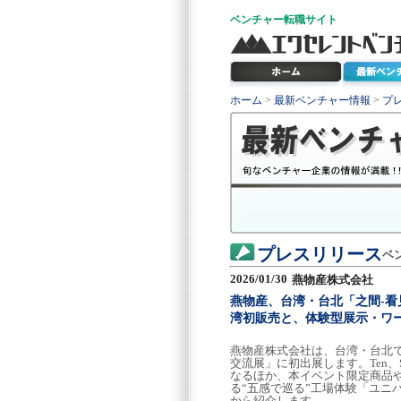
ベンチャー
転職サイト
ホーム
>
最新ベンチャー情報
>
プ
プレスリリース
ベ
2026/01/30
燕物産株式会社
燕物産、台湾・台北「之間-看見 I
湾初販売と、体験型展示・ワ
燕物産株式会社は、台湾・台北で開催さ
交流展」に初出展します。Ten、
なるほか、本イベント限定商品
る“五感で巡る”工場体験「ユニ
から紹介します。