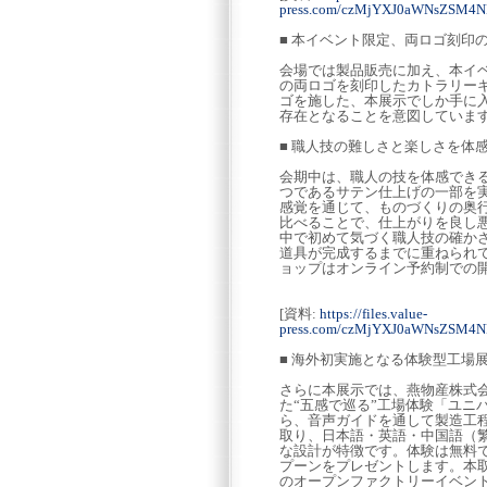
press.com/czMjYXJ0aWNsZSM4
■ 本イベント限定、両ロゴ刻印
会場では製品販売に加え、本イベント限
の両ロゴを刻印したカトラリー
ゴを施した、本展示でしか手に
存在となることを意図していま
■ 職人技の難しさと楽しさを体
会期中は、職人の技を体感でき
つであるサテン仕上げの一部を
感覚を通じて、ものづくりの奥
比べることで、仕上がりを良し
中で初めて気づく職人技の確か
道具が完成するまでに重ねられ
ョップはオンライン予約制での
[資料:
https://files.value-
press.com/czMjYXJ0aWNsZSM4
■ 海外初実施となる体験型工場
さらに本展示では、燕物産株式会
た“五感で巡る”工場体験「ユニ
ら、音声ガイドを通して製造工
取り、日本語・英語・中国語（
な設計が特徴です。体験は無料
プーンをプレゼントします。本
のオープンファクトリーイベン