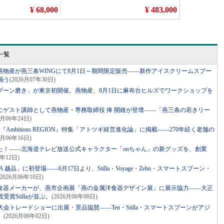
一覧
物産が燕三条WINGにて8月1日～期間限定販売――新作アイスクリームスプー
揃う
(2026月07年30日)
プーン磨き」が東京初開催。燕物産、8月1日に麻布台ヒルズでワークショップを
にゲスト講師として燕物産・専務取締役 捧 開維が登壇――「燕三条の若きリー
6月06年24日)
、『Ambitions REGION』特集「アトツギ経営進化論」に掲載――270年続く老舗の
6月06年16日)
た！――北海道テレビ放送公式キャラクター「onちゃん」の新グッズを、創業
6年12日)
 越品」に初登場――6月17日より、Stilla・Voyage・Zehn・スマートスプーン・
(2026月06年10日)
洋食器メーカーが、燕市企画展「燕の金属洋食器デザイン展」に展示協力――大正
賞Stillaが並ぶ。
(2026月06年08日)
AC新潟大会トレードショーに出展・景品協賛――Ten・Stilla・スマートスプーンがアジ
。
(2026月06年02日)