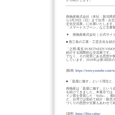
燕物産株式会社（本社：新潟県燕市
ら3月29日（日）まで台湾・台北市で開
文化交流展」に出展いたします。燕
「スマートスプーン」など主要
▼ 燕物産株式会社｜公式サイ
■ 燕三条の工業・工芸文化を紹
「之間-看見 IN BETWEEN 
紹介する国際的な交流展です。「Ar
でなく、その背景にある思想や
しています。2026年は第3回目
[動画:
https://www.youtube.com/
■ 「匙屋に徹す」という理念と
燕物産は「匙屋に徹す」という
を続けてきました。本展示では、
イン賞を受賞した「Stilla」
ど、台湾では初めて紹介・販売
づくりの思想や文脈もあわせて
[資料:
https://files.value-