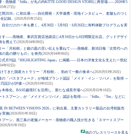
産「Stilla」が丸の内KITTE GOOD DESIGN STOREに再登場――2026年5
月05年27日)
「之間2026」に初出展――自社開発・大学連携・現地インタビュー、老舗ものづく
た全記録。
(2026月05年25日)
、自分だけの一本を磨く。4月30日・5月9日・6月26日に有料体験プログラムを実
す――燕物産、東武百貨店池袋店に4月16日から6日間限定出店。グッドデザイ
企画を携えて
(2026月04年09日)
リー「月桂樹」と銀の匙の言い伝えを重ねて――燕物産、新潟日報「次世代への
銀の匙の贈りもの」を発売
(2026月04年06日)
月刊誌『HIGHLIGHTING Japan』に掲載――日本の洋食文化を支えた一世紀
月04年02日)
続けてきた国産カトラリー「月桂樹」、初めて一般の食卓へ
(2026月03年26日)
産の「パスタフォーク」が地域ブランド認証「メイド・イン・ツバメ」を取得 ～
本刃設計が評価～
(2026月03年02日)
本格化。BASE越境ECを活用し、新たな成長市場へ
(2026月02年16日)
スプーン」が「メイドインツバメ」認証を取得――「Stilla」「Ten」などに
IN BETWEEN VISIONS 2026」に初出展。主要カトラリー製品の台湾初販売
を実施
(2026月01年30日)
スプーン。燕三条の老舗メーカー・燕物産の職人技が生きる「スマートスプー
(2026月01年19日)
他のプレスリリースを見る