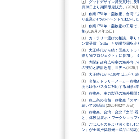
グッドデザイン賞受賞時に反響・燕物
月28日より期間限定販売。
(2026
創業1751年・燕物産、台湾
り企業が1つのイベントで動かし
創業1751年・燕物産の工場で
施
(2026月04年15日)
カトラリー選びの相談、承りま
ン賞受賞「Stilla」と循環型回収
大正時代から続く国産カトラ
贈り物プロジェクト」に参加し「
内閣府政府広報室の海外向け公式
の技術と設計思想、世界へ
(2026
大正時代から100年以上守り
老舗カトラリーメーカー燕物
あらゆるパスタに対応する扇形3
燕物産、主力製品の海外展開を
燕三条の老舗・燕物産「スマート
続いて6製品目
(2026月02年09日)
燕物産、台湾・台北「之間-看見 
と、体験型展示・ワークショップ
ごはんものをより深く楽しむ
ン」が全国推奨観光土産品に認定