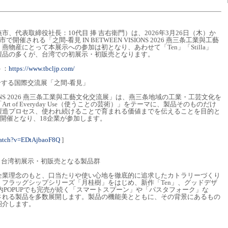
、代表取締役社長：10代目 捧 吉右衛門）は、2026年3月26日（木）か
催される「之間-看見 IN BETWEEN VISIONS 2026 燕三条工業與工藝
物産にとって本展示への参加は初となり、あわせて「Ten」「Stilla」
製品の多くが、台湾での初展示・初販売となります。
ト：
https://www.tbcljp.com/
介する国際交流展「之間-看見」
VISIONS 2026 燕三条工業與工藝文化交流展」は、燕三条地域の工業・工芸文化を
t of Everyday Use（使うことの芸術）」をテーマに、製品そのものだけ
製造プロセス、使われ続けることで育まれる価値までを伝えることを目的と
の開催となり、18企業が参加します。
watch?v=EDtAjbaoF8Q
]
、台湾初展示・初販売となる製品群
企業理念のもと、口当たりや使い心地を徹底的に追求したカトラリーづくり
フラッグシップシリーズ「月桂樹」をはじめ、新作「Ten」、グッドデザ
、都内POPUPでも完売が続く「スマートスプーン」や「パスタフォーク」な
される製品を多数展開します。製品の機能美とともに、その背景にあるもの
紹介します。