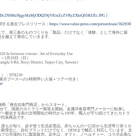
4NDc2NSMzNjgyMzMjODQ3NjVfUnZyZVRyZXhrQS5KUEc.JPG
]
関する過去プレスリリース：
https://www.value-press.com/pressrelease/362930
じて、燕三条のものづくりを「製品」だけでなく「体験」として海外に届
境を越えて発信していきます。
etween visions : Art of Everyday Use
）～3月29日（日）
Rd, Xinyi District, Taipei City, Taiwan）
：NT$230
（※展示ブースへの1時間早い入場＋ツアー付き）
m/
金物商「捧吉右衛門商店」からスタート。
わせて、国産のカトラリー製造を開始。金属洋食器専門メーカーに転身し
一般化する前の文明開化の時代から100年、職人が守り続けてきたカトラ
が代表商品です。
、誰もが知り、必ず使う生活必需品。赤ちゃんの一口目から生涯寄り添うカ
企業理念に、自社ブランドだけでなく、OEMまで幅広く対応しています。主
めプロ市場向けに製造販売。近年は、ギフト、ノベルティー、コラボ企画な