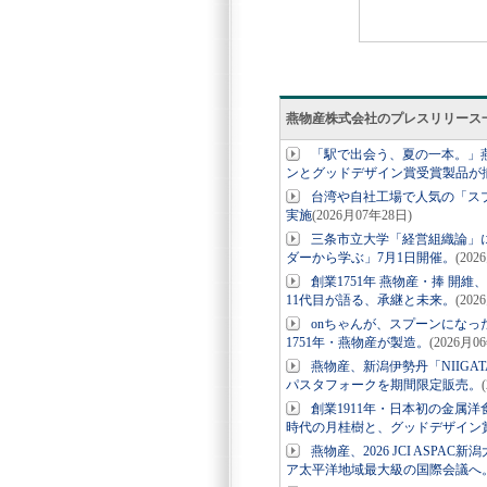
燕物産株式会社のプレスリリース
「駅で出会う、夏の一本。」燕
ンとグッドデザイン賞受賞製品が
台湾や自社工場で人気の「ス
実施
(2026月07年28日)
三条市立大学「経営組織論」
ダーから学ぶ」7月1日開催。
(202
創業1751年 燕物産・捧 開維
11代目が語る、承継と未来。
(202
onちゃんが、スプーンになっ
1751年・燕物産が製造。
(2026月0
燕物産、新潟伊勢丹「NIIGATA
パスタフォークを期間限定販売。
創業1911年・日本初の金属
時代の月桂樹と、グッドデザイン賞受
燕物産、2026 JCI ASP
ア太平洋地域最大級の国際会議へ