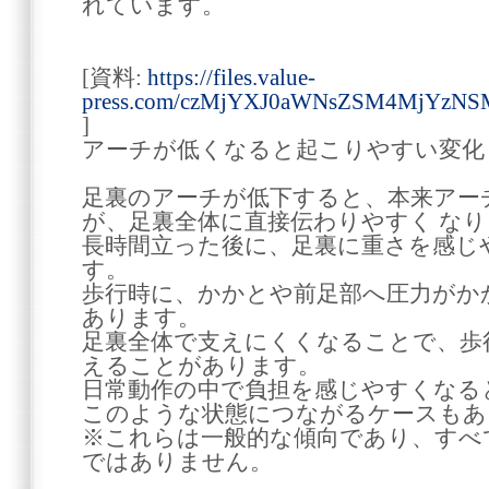
れています。
[資料:
https://files.value-
press.com/czMjYXJ0aWNsZSM4MjYzNSM
]
アーチが低くなると起こりやすい変化
足裏のアーチが低下すると、本来アー
が、足裏全体に直接伝わりやすく な
長時間立った後に、足裏に重さを感じ
す。
歩行時に、かかとや前足部へ圧力がか
あります。
足裏全体で支えにくくなることで、歩
えることがあります。
日常動作の中で負担を感じやすくなる
このような状態につながるケースもあ
※これらは一般的な傾向であり、すべ
ではありません。