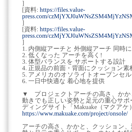
]
[資料:
https://files.value-
press.com/czMjYXJ0aWNsZSM4MjYzN
]
[資料:
https://files.value-
press.com/czMjYXJ0aWNsZSM4MjYzN
]
1. 内側縦アーチと 外側縦アーチ 同時に
2. 低くなった アーチを高く!
3. 体型バランスを サポートする設計
4. 正規品の前面・背面にクッション素
5. アメリカのオソライトオープンセ
6. 一日中快適な 着心地を提供
▼ プロジェクトアーチの高さ、かか
動きでも正しい姿勢と足元の重心サポ
ディングサイト「Makuake（マクアケ
https://www.makuake.com/project/onsole/
アーチの高さ、かかと、クッション、