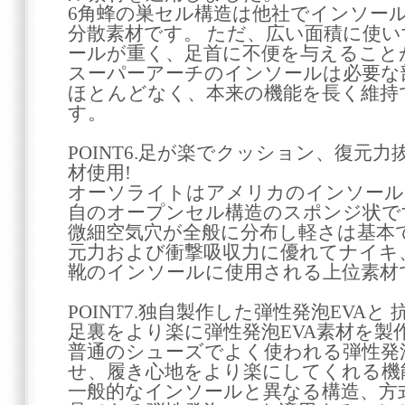
6角蜂の巣セル構造は他社でインソー
分散素材です。 ただ、広い面積に使
ールが重く、足首に不便を与えること
スーパーアーチのインソールは必要な
ほとんどなく、本来の機能を長く維持
す。
POINT6.足が楽でクッション、復元
材使用!
オーソライトはアメリカのインソール
自のオープンセル構造のスポンジ状で
微細空気穴が全般に分布し軽さは基本
元力および衝撃吸収力に優れてナイキ
靴のインソールに使用される上位素材
POINT7.独自製作した弾性発泡EVAと
足裏をより楽に弾性発泡EVA素材を製
普通のシューズでよく使われる弾性発泡
せ、履き心地をより楽にしてくれる機
一般的なインソールと異なる構造、方