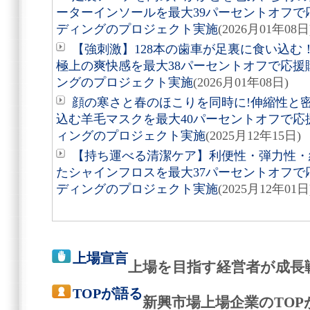
ーターインソールを最大39パーセントオフ
ディングのプロジェクト実施
(2026月01年08日
【強刺激】128本の歯車が足裏に食い込
極上の爽快感を最大38パーセントオフで応
ングのプロジェクト実施
(2026月01年08日)
顔の寒さと春のほこりを同時に!伸縮性と
込む羊毛マスクを最大40パーセントオフで
ィングのプロジェクト実施
(2025月12年15日)
【持ち運べる清潔ケア】利便性・弾力性・
たシャインフロスを最大37パーセントオフ
ディングのプロジェクト実施
(2025月12年01日
上場宣言
上場を目指す経営者が成長
TOPが語る
新興市場上場企業のTO