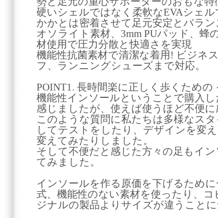
勢と足元の重心サポーターのおもな特
硬いシェルではなく柔軟なEVAシェ
かかとは密着させて足元安定とバラン
オソライト素材、3mm PUパッド、蜂
材使用で圧力分散と快適さを実現
機能性抗菌素材で清潔な着用! ビジネ
フ、ランニングシューズまで対応。
POINT1. 長時間楽に正しく歩くため
機能性インソールということで購入し
感じましたが、使えば使うほど不便に
このような質問に私たちは多様なスタ
してテストをしたり、デザインを変え
変えてみたりしました。
そして不便だと感じた方々の足もイン
てみました。
インソールを作る原価を下げるために
式、機能性のない素材を使ったり、コ
ジナルの製品よりサイズが違うことに