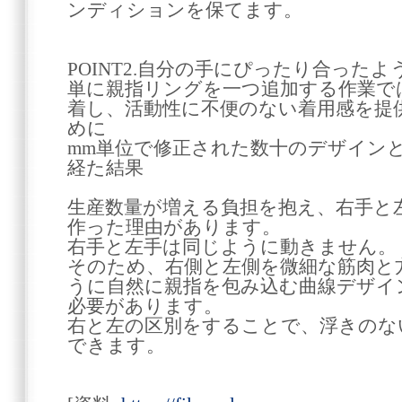
ンディションを保てます。
POINT2.自分の手にぴったり合った
単に親指リングを一つ追加する作業で
着し、活動性に不便のない着用感を提
めに
mm単位で修正された数十のデザイン
経た結果
生産数量が増える負担を抱え、右手と
作った理由があります。
右手と左手は同じように動きません。
そのため、右側と左側を微細な筋肉と
うに自然に親指を包み込む曲線デザイ
必要があります。
右と左の区別をすることで、浮きのな
できます。