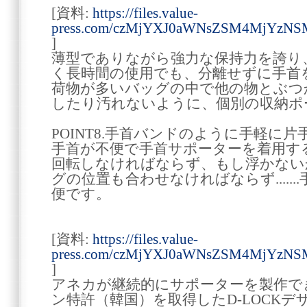
[資料:
https://files.value-
press.com/czMjYXJ0aWNsZSM4MjYzNS
]
薄型でありながら強力な保持力を誇り
く長時間の使用でも、分離せずに手首
荷物が多いバッグの中で他の物とぶつ
したり汚れないように、個別の収納ポ
POINT8.手首バンドのように手軽に片手
手首が不便で手首サポーターを着用す
回転しなければならず、もし浮かない
グの位置も合わせなければならず.....
便です。
[資料:
https://files.value-
press.com/czMjYXJ0aWNsZSM4MjYzN
]
アネカが継続的にサポーターを製作で
ン特許（韓国）を取得したD-LOCK