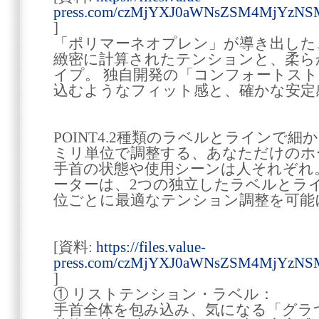
press.com/czMjYXJ0aWNsZSM4MjYzNS
]
「ポリマーネオプレン」が導き出した
緻密に計算されたテンションと、柔ら
イプ。 独自開発の「コンフォートス
込むようなフィット感と、確かな安定
POINT4.2種類のラベルとラインで
ミリ単位で調整する、あなただけのホ
手首の状態や使用シーンは人それぞれ
ーターは、2つの独立したラベルとラ
位ごとに最適なテンション調整を可能
[資料:
https://files.value-
press.com/czMjYXJ0aWNsZSM4MjYzNS
]
① リストテンション・ラベル：
手首全体を包み込み、気になる「グラ