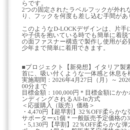
らです。
2つの固定されたラベルフックが外れ
り、フックを何度も差し込む手間があ
このようなD-LOCKデザインは、片
や子供を抱いている時でも簡単に着脱
の面ファスナー構造で製作し使用が必
少年まで簡単に着用できます。
■プロジェクト【新発想】イタリア製
首に、吸い付くような一体感と休息を
実施期間：2026年4月27日（月）～ 20
00分まで
目標金額：100,000円＊目標金額に
ンディングされるAll-In方式
＜応援購入（販売）価格＞
・4,470円【超早割】32％OFF柔ら
サポーターx1個＊一般販売予定価格の
・5,130円【早割】22％OFF柔らか