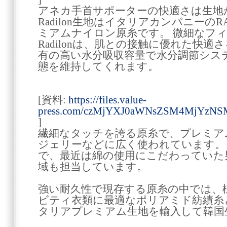
アネカ手首サポーターの快適さは生地
Radilon生地はイタリアカンパニーのR
ミアムナイロン原糸です。 微細なフ
Radilonは、肌との接触に優れた快
有の高い水分吸収容量で水分調節シス
態を維持してくれます。
[資料:
https://files.value-
press.com/czMjYXJ0aWNsZSM4MjYzNS
]
繊細なタッチを誇る原糸で、プレミア
ジェリーなどに広く使われています。
で、最近は綿の使用にこだわっていた
域も担当しています。
強い耐久性で現存する原糸の中では、
ビティ衣類に最適なポリアミド紡績糸
タリアプレミアム生地を輸入して韓国