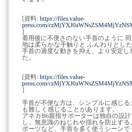
[資料:
https://files.value-
press.com/czMjYXJ0aWNsZSM4MjYzNS
]
着用後に不便さのない手首のように 同
地は柔らかな手触りと ふんわりとし
手首の過度な動きを抑え、より安定し
た。
[資料:
https://files.value-
press.com/czMjYXJ0aWNsZSM4MjYzNS
]
手首が不便な方は、シンプルに感じる
も難しく感じることがあります。
アネカB6親指サポーターは独自の設
し、無意識のねじれや揺れを防止する
ポーツなど、手首を多く使うシーンで