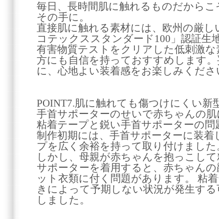
毎日、長時間肌に触れるものだからこ
その手に。
直接肌に触れる素材には、欧州の厳し
コテックススタンダード100」認証生
有害物質テストをクリアした低刺激な
方にも自信を持っておすすめします。
に、心地よい装着感をお楽しみくださ
POINT7.肌に触れても傷つけにくい
手首サポーターのせいで赤ちゃんの肌
粘着テープと鋭い手首サポーターの問
制作初期には、手首サポーターに装着
プを広く余裕を持って取り付けました
しかし、母親が赤ちゃんを抱っこして
サポーターを着用すると、赤ちゃんの
ット衣類に付く問題があります。 粘
きによって予期しない状況が発生する
しました。