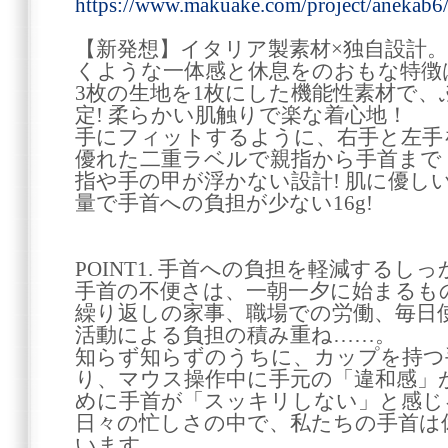
https://www.makuake.com/project/anekab6
【新発想】イタリア製素材×独自設計
くような一体感と休息をのおもな特徴
3枚の生地を1枚にした機能性素材で
定! 柔らかい肌触りで楽な着心地！
手にフィットするように、右手と左手
優れた二重ラベルで親指から手首まで
指や手の甲が浮かない設計! 肌に優し
量で手首への負担が少ない16g!
POINT1. 手首への負担を軽減するし
手首の不便さは、一朝一夕に始まるも
繰り返しの家事、職場での労働、毎日
活動による負担の積み重ね……。
知らず知らずのうちに、カップを持つ
り、マウス操作中に手元の「違和感」
めに手首が「スッキリしない」と感じ
日々の忙しさの中で、私たちの手首は
います。