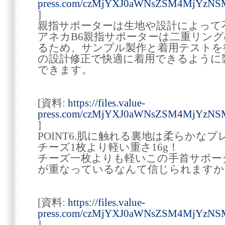
press.com/czMjYXJ0aWNsZSM4MjYzN
]
親指サポーターは生地や設計によって
アネカB6親指サポーターは二重リン
るため、サンプル製作と着用テストを
の設計修正で快適に着用できるように
できます。
[資料:
https://files.value-
press.com/czMjYXJ0aWNsZSM4MjYzN
]
POINT6.肌に触れる裏地は柔らかな
チーズ1枚より軽い重さ16g！
チーズ一枚よりも軽いこの手首サポー
が重なっているなんて信じられますか
[資料:
https://files.value-
press.com/czMjYXJ0aWNsZSM4MjYzN
]