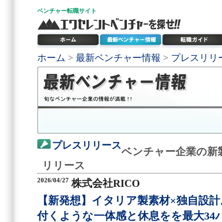
ベンチャー
転職サイト
ホーム
>
最新ベンチャー情報
>
プレスリリ
プレスリリース
ベンチャー企業の新
リリース
2026/04/27
株式会社RICO
【新発想】イタリア製素材×独自設
付くような一体感と休息をを最大34