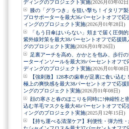
ディングのプロジェクト実施
(2026月03年02日
膝の「グラつき」を狙い撃ち！イタリア製
プロサポーターを最大36パーセントオフで
ィングのプロジェクト実施
(2026月01年28日)
「もう日傘はいらない」頬まで届く圧倒的
紫外線対策を最大38パーセントオフで応援
グのプロジェクト実施
(2026月01年26日)
足裏アーチを高め、かかとを包み、歩行の
ーターインソールを最大39パーセントオフ
ディングのプロジェクト実施
(2026月01年08日
【強刺激】128本の歯車が足裏に食い込
極上の爽快感を最大38パーセントオフで応
ングのプロジェクト実施
(2026月01年08日)
顔の寒さと春のほこりを同時に!伸縮性と
込む羊毛マスクを最大40パーセントオフで
ィングのプロジェクト実施
(2025月12年15日)
【持ち運べる清潔ケア】利便性・弾力性・
たシャインフロスを最大37パーセントオフ