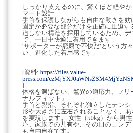
しっかり支えるのに、驚くほど軽やか
マート設計。
手首を保護しながらも自由な動きを妨
固定が必要な部分だけを正確に圧迫す
迫しない構造を採用しているため、デ
で、一日中快適に着用できます。
'サポーターが窮屈で不快だ'という方
い、進化した着用感です。
[資料:
https://files.value-
press.com/czMjYXJ0aWNsZSM4MjYzN
]
体格を選ばない、驚異の適応力。フリ
ナルフィット』
手首と親指、それぞれ独立したテンシ
形や大きさに左右されることなく、あ
を実現します。 女性（50kg）から男性
応。家族での共有や、その日のコンデ
も自由自在です。