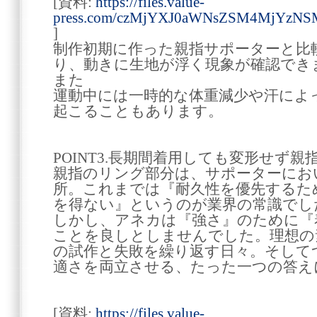
[資料:
https://files.value-
press.com/czMjYXJ0aWNsZSM4MjYzN
]
制作初期に作った親指サポーターと比
り、動きに生地が浮く現象が確認でき
また
運動中には一時的な体重減少や汗によ
起こることもあります。
POINT3.長期間着用しても変形せず
親指のリング部分は、サポーターにお
所。これまでは『耐久性を優先するた
を得ない』というのが業界の常識でし
しかし、アネカは『強さ』のために『
ことを良しとしませんでした。理想の
の試作と失敗を繰り返す日々。そして
適さを両立させる、たった一つの答え
[資料:
https://files.value-