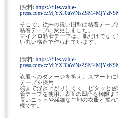
[資料:
https://files.value-
press.com/czMjYXJ0aWNsZSM4MjYzNS
]
そこで、従来の鋭い旧型は粘着テープ
粘着テープに変更しました。
マイクロ粘着テープは、肌だけでなく
い丸い構造で作られています。
[資料:
https://files.value-
press.com/czMjYXJ0aWNsZSM4MjYzN
]
衣服へのダメージを抑え、スマートに
テープを採用
端まで浮き上がりにくく、ピタッと密
着テープを使用。表面の凹凸を極限ま
長いニットや繊細な生地の衣服と擦れ
様です。