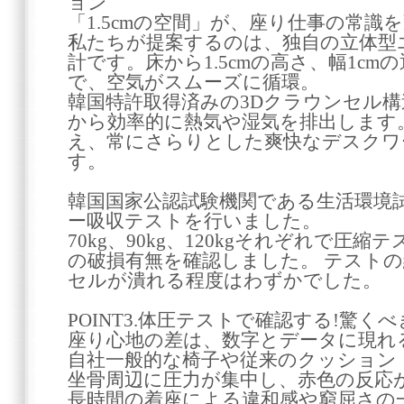
ョン
「1.5cmの空間」が、座り仕事の常識
私たちが提案するのは、独自の立体型
計です。床から1.5cmの高さ、幅1c
で、空気がスムーズに循環。
韓国特許取得済みの3Dクラウンセル構
から効率的に熱気や湿気を排出します
え、常にさらりとした爽快なデスクワ
す。
韓国国家公認試験機関である生活環境
ー吸収テストを行いました。
70kg、90kg、120kgそれぞれで圧
の破損有無を確認しました。 テストの結
セルが潰れる程度はわずかでした。
POINT3.体圧テストで確認する!驚く
座り心地の差は、数字とデータに現れ
自社一般的な椅子や従来のクッション
坐骨周辺に圧力が集中し、赤色の反応
長時間の着座による違和感や窮屈さの