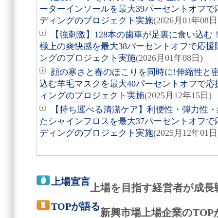
ーターインソールを最大39パーセントオフ
ディングのプロジェクト実施
(2026月01年08日
【強刺激】128本の歯車が足裏に食い込
極上の爽快感を最大38パーセントオフで応
ングのプロジェクト実施
(2026月01年08日)
顔の寒さと春のほこりを同時に!伸縮性と
込む羊毛マスクを最大40パーセントオフで
ィングのプロジェクト実施
(2025月12年15日)
【持ち運べる清潔ケア】利便性・弾力性・
たシャインフロスを最大37パーセントオフ
ディングのプロジェクト実施
(2025月12年01日
上場宣言
上場を目指す経営者が成長
TOPが語る
新興市場上場企業のTO