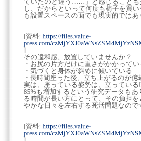
ていたのと違う……」と感じることも
し、だからといって何度も椅子を買い
も設置スペースの面でも現実的ではあ
[資料:
https://files.value-
press.com/czMjYXJ0aWNsZSM4MjYzNSM
]
その違和感、放置していませんか？
・お尻の片方だけに重さがかかってい
・気づくと身体が斜めに傾いている
・長時間座った後、立ち上がるのが億
実は、座っている姿勢は、立っている
85%も増加するという研究データもあ
る時間が長い方にとって、その負担を
やかな日々を左右する死活問題なので
[資料:
https://files.value-
press.com/czMjYXJ0aWNsZSM4MjYzNS
]