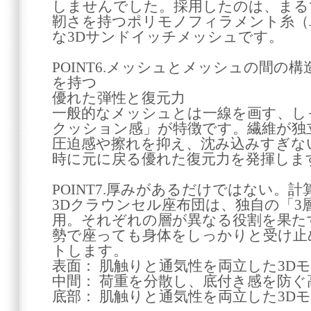
しませんでした。採用したのは、まる
靭さを持つポリモノフィラメント糸（
な3Dサンドイッチメッシュです。
POINT6.メッシュとメッシュの間の
を持つ
優れた弾性と復元力
一般的なメッシュとは一線を画す、し
クッション感」が特徴です。繊維が独
圧迫感や擦れを抑え、沈み込みすぎな
時に元に戻る優れた復元力を発揮しま
POINT7.厚みがあるだけではない。
3Dクラウンセル座布団は、独自の「3
用。それぞれの層が異なる役割を果た
勢で座っても身体をしっかりと受け止
トします。
表面： 肌触りと通気性を両立した3D
中間： 荷重を分散し、底付き感を防
底部： 肌触りと通気性を両立した3D