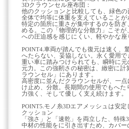
3Dクラウンセル座布団：
他のクッションと比較しても、緑色の
全体で均等に体重を支えていることが
特定の箇所に重さが集中するのを防ぎ
める。この「物理的な分散力」こそが
への圧迫感を感じにくい、軽やかな座
POINT4.車両が踏んでも復元は速く
へたらない、妥協しない。永く愛用で
重い車に踏みつけられても、瞬時に元
元力。この強靭さの秘密は、緻密に計算
ラウンセル」にあります。
高密度に並んだクラウンセルが、一点
け止め、分散。長期間の使用でもへた
力強く、そして優しく支え続けます。
POINT5.モノ糸3Dエアメッシュは
クッション
「強さ」と「速乾」を両立した、特殊
中材の性能をに引き出すため、カバー