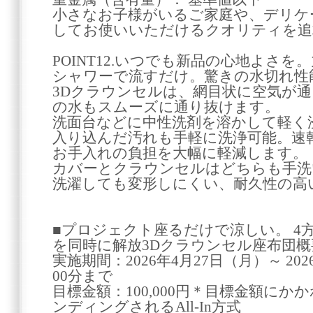
小さなお子様がいるご家庭や、デリケ
してお使いいただけるクオリティを追
POINT12.いつでも新品の心地よさ
シャワーで流すだけ。驚きの水切れ性
3Dクラウンセルは、網目状に空気が
の水もスムーズに通り抜けます。
洗面台などに中性洗剤を溶かして軽く
入り込んだ汚れも手軽に洗浄可能。速
お手入れの負担を大幅に軽減します。
カバーとクラウンセルはどちらも手洗
洗濯しても変形しにくい、耐久性の高
■プロジェクト座るだけで涼しい。 4
を同時に解放3Dクラウンセル座布団概
実施期間：2026年4月27日（月）～ 20
00分まで
目標金額：100,000円＊目標金額に
ンディングされるAll-In方式