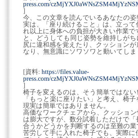
press.com/czMjYXJ0aWNsZSM4MjYzN
]
今、この文章を読んでいるあなたの姿
実は、「座り続けること」は、立って
れ以上に身体への負担が大きい作業で
と、どうしても同じ姿勢を維持しがち
尻に違和感を覚えたり、クッションが
なり、無意識にソワソワと動いてしま
[資料:
https://files.value-
press.com/czMjYXJ0aWNsZSM4MjYzN
]
椅子を変えるのは、そう簡単ではない
「もっと楽に座りたい」と考え、椅子
現実は簡単ではありません。
高価なワークチェアから、クッション
は膨大ですが、数分試着しただけで「
合うかどうかを判断するのは至難の業
苦労して手に入れた椅子でも、実際に