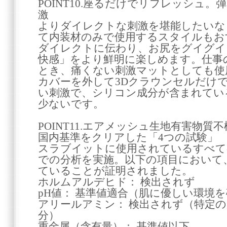
POINT10.座るだけでリフレッシュ
激
よりダイレクトな刺激を堪能したいな
て内装材のみで使用するスタイルもお
ダイレクトに伝わり、お尻をグイグイ
快感」をより鮮明に楽しめます。仕事
とき、痛くない刺激マットとしても使
カバーを外して3Dクラウンセルだけ
い刺激で、シリコン成分が含まれてい
少ないです。
POINT11.エアメッシュ生地有害物質
国内基準をクリアした「4つの試験」
スラブイットに使用されているすべて
での分析を実施。以下の項目において
ていることが証明されました。
ホルムアルデヒド： 検出されず
pH値： 基準値適合（肌に優しい環境
アリールアミン： 検出されず（特定
分）
重金属（含有量）： 基準値以下