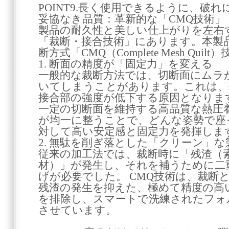
POINT9.長く使用できるように、破
妥協なき品質：革新的な「CMQ技術」
製品の耐久性と美しい仕上がりを左右
「裁断・接合技術」にあります。本製
断方式「CMQ（Complete Mesh Qu
1. 断面の精度が「固定力」を変える
一般的な裁断方法では、切断面にムラ
いてしまうことがあります。これは、
接合部の強度が低下する原因となります
一定の切断面を維持する高品質な熱圧
が均一に整うことで、どんな姿勢で座
対して高い安定感と固定力を発揮しま
2. 無駄を削ぎ落とした「クリーン」な
従来の加工法では、裁断時に「残渣（
材）」が発生し、それを補うために二
げが必要でした。 CMQ技術は、裁断
残渣の発生を抑えた、極めて精度の高
を排除し、スマートで洗練されたフォ
させています。