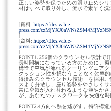
正しい姿勢を保つための滑り止めシリ
材はすべて取り外し、流水で素早く洗
[資料:
https://files.value-
press.com/czMjYXJ0aWNsZSM4MjYzNS
]
[資料:
https://files.value-
press.com/czMjYXJ0aWNsZSM4MjYzNSM
]
POINT1. 256個のクラウンセル設計
長時間横になっている方のために、褥瘡
構造で空気が流れるクーリングエアク
クッション性を損なうことなく効率的
得済みのクラウンセル技術」を採用。
スよく分散し、座り姿勢をやさしくサ
常に空気が入れ替わるような爽やかさ
が、あなたのデスクワークを快適な時
POINT2.4方向へ熱を逃がす。特許