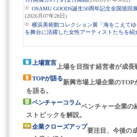
OSAMU GOODS誕生50周年記念全国巡回
(2026月07年28日)
横浜美術館コレクション展「海をこえてゆく
を舞台に活躍した女性アーティストたちを紹
上場宣言
上場を目指す経営者が成長
TOPが語る
新興市場上場企業のTO
を語る。
ベンチャーコラム
ベンチャー企業の
ストピックを解説。
企業クローズアップ
要注目、今後の