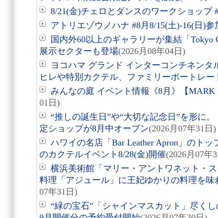
8/21(金)チェロとダンスのワークショップ #
アトリエゾウノハナ #8月8/15(土)-16(日
国内外60以上のギャラリーが集結「Tokyo Gen
展示セクターも登場
(2026月08年04日)
ヨコハマ グランド インターコンチネンタ
ヒレや特別カクテル、ファミリーポートレー
みんなの庭 イベント情報《8月》【MARK 
01日)
“推しの誕生日”や“大切な記念日”を形に。「Acry
定ショップが8月中オープン
(2026月07年31日)
ハワイの名店「Bar Leather Apron
のカクテルイベント8/28(金)開催
(2026月07年3
横浜美術館「マリー・アントワネット・ス
料理「アジュール」に王妃ゆかりの料理を味
07年31日)
“緑の宝石”「シャインマスカット」尽くしの
9月開催分の予約受付開始
(2026月07年30日)