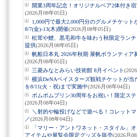
開業3周年記念！オリジナルベア2体付き
(2026月08年05日)
1,000円で最大2,000円分のグルメチケ
8/7(金)-13(木)開催
(2026月08年05日)
松茸や鱧、黒毛和牛を味わう秋限定ランチ「旬
提供
(2026月08年05日)
帆船日本丸 2026年秋期 展帆ボランティア募
(2026月08年05日)
三菱みなとみらい技術館 8月イベント
(20
横浜DeNAベイスターズ観戦チケットが
を8/11(火・祝)まで実施中
(2026月08年04日)
ポムポムプリン30周年をお祝い！限定ス
(2026月08年04日)
＼射的や輪投げなどで遊べる！コレットマーレ夏
／
(2026月08年04日)
「マリー・アントワネット・スタイル」オ
アイテムや展覧会限定グッズを販売
(2026月0