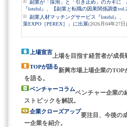
副業が「採用」と「引き止め」のカギに 
『lotsful』、【副業と転職の因果関係調査vol
副業人材マッチングサービス『lotsful』
策EXPO［PEREX］」に出展
(2026月04年27日
上場宣言
上場を目指す経営者が成長
TOPが語る
新興市場上場企業のTO
を語る。
ベンチャーコラム
ベンチャー企業の
ストピックを解説。
企業クローズアップ
要注目、今後の
ー企業を紹介。