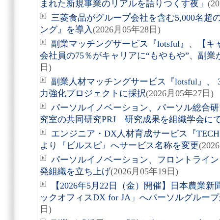
まれた新規事業のリアルを語りつくす夜」
(2
三菱食品がグループ会社を含む5,000名
ング』を導入
(2026月05年28日)
副業マッチングサービス『lotsful』、【
会社員の75％がキャリアに“もやもや”、副業
日)
副業人材マッチングサービス『lotsful』
力強化プロジェクトに採択
(2026月05年27日)
パーソルイノベーション、パーソル総合研
究室の共同研究PRJ 研究成果を組織学会に
エンジニア・DX人材育成サービス『TECH PLA
より『ビルスピ』へサービス名称を変更
(202
パーソルイノベーション、フロントライン
発組織を立ち上げ
(2026月05年19日)
【2026年5月22日（金）開催】日本農業
ックオフィスDX for JA」へパーソルグルー
日)