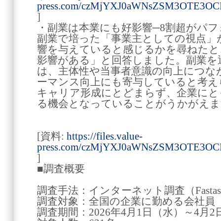
press.com/czMjYXJ0aWNsZSM3OTE3O
]
・副業は本業にも好影響─8割超がパ
副業で培った「事業主としての視点」
響を与えていると感じるかを尋ねたとこ
影響がある」と回答しました。副業を
は、主体性や当事者意識の向上につな
ーマンス向上にも寄与していると考え
キャリア形成にとどまらず、企業にと
る機会となっていることがうかがえま
[資料:
https://files.value-
press.com/czMjYXJ0aWNsZSM3OTE3OCM
]
■調査概要
調査手法：インターネット調査（Fastas
調査対象：全国の企業に勤める会社員 
調査期間：2026年4月1日（水）～4月