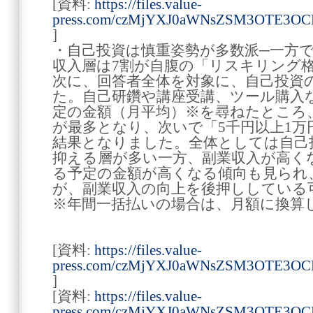
[資料:
https://files.value-
press.com/czMjYXJ0aWNsZSM3OTE3O
]
・自己投資は慎重姿勢が多数派─一方
収入層は7割が自腹の「リスキリング格
次に、回答者全体を対象に、自己投資
た。自己研鑽や講座受講、ツール購入
定の金額（月平均）※を尋ねたところ、「
が最多となり、次いで「5千円以上1万円
結果となりました。全体としては自己
抑える層が多い一方、副業収入が高く
る予定の金額が高くなる傾向も見られ
が、副業収入の向上を後押ししてい
※年間一括払いの場合は、月額に換算
[資料:
https://files.value-
press.com/czMjYXJ0aWNsZSM3OTE3OC
]
[資料:
https://files.value-
press.com/czMjYXJ0aWNsZSM3OTE3OC