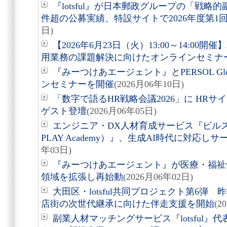
『lotsful』が日本郵政グループの「戦略
件超の公募実績、特設サイトで2026年度第1
日)
【2026年6月23日（火）13:00～14:0
用業務の課題解決に向けたオンラインセミナ
『みーつけあエージェント』とPERSOL Globa
ンセミナーを開催
(2026月06年10日)
「数字で語るHR戦略会議2026」に HR
ゲスト登壇
(2026月06年05日)
エンジニア・DX人材育成サービス『ビルス
PLAY Academy）』、生成AI時代に対応
年03日)
『みーつけあエージェント』が医療・福祉
領域を拡張し再始動
(2026月06年02日)
大田区・lotsful共同プロジェクト第6弾
店街の次世代継承に向けた伴走支援を開始
(2
副業人材マッチングサービス『lotsful