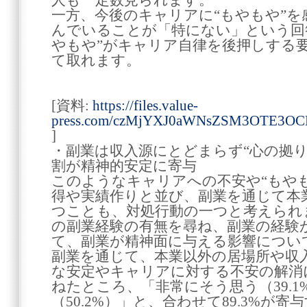
人も一定数見られます。
一方、今後のキャリアに“もやもや”
んでいることが「特にない」という回答
やもや”がキャリア自律を後押しする
て取れます。
[資料:
https://files.value-
press.com/czMjYXJ0aWNsZSM3OTE3OC
]
・副業は収入源にとどまらず“心の拠り
割が精神的安定に寄与
このようなキャリアへの不安や“もや
得や実績作りと並び、副業を通じて本
つことも、対処行動の一つと考えられ
の副業経験の有無を尋ね、副業の経験
て、副業が精神面に与える影響につい
副業を通じて、本業以外の居場所や収
な安定やキャリアに対する不安の解消
ねたところ、「非常にそう思う（39.
（50.2%）」と、合わせて89.3%が