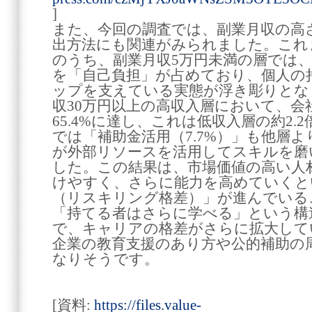
]
また、今回の調査では、副業月収の高
出方法にも関連がみられました。これ
のうち、副業月収5万円未満の層では、リ
を「自己負担」が占めており、個人の
ップを支えている実態が浮き彫りとな
収30万円以上の高収入層において、会
65.4%に達し、これは低収入層の約2
では「補助金活用（7.7%）」も他層
が外部リソースを活用してスキルを磨
した。この結果は、市場価値の高い人
けやすく、さらに能力を高めていくと
（リスキリング格差）」が進んでいる
「持てる者はさらに学べる」という構
で、キャリアの格差がさらに拡大して
企業の教育支援のあり方や公的補助の
なりそうです。
[資料:
https://files.value-