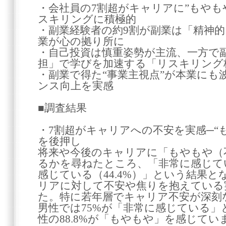
・会社員の7割超がキャリアに”もやも
スキリングに積極的
・副業経験者の約9割が副業は「精神
業が心の拠り所に
・自己投資は慎重姿勢が主流、一方で
担」で学びを加速する「リスキリング
・副業で得た“事業主視点”が本業にも
ンス向上を実感
■調査結果
・7割超がキャリアへの不安を実感─“
を後押し
将来や今後のキャリアに「もやもや（
るかを尋ねたところ、「非常に感じてい
感じている（44.4%）」という結果とな
リアに対して不安や焦りを抱えている
た。特に若年層でキャリア不安が深刻
男性では75%が「非常に感じている」
性の88.8%が「もやもや」を感じてい