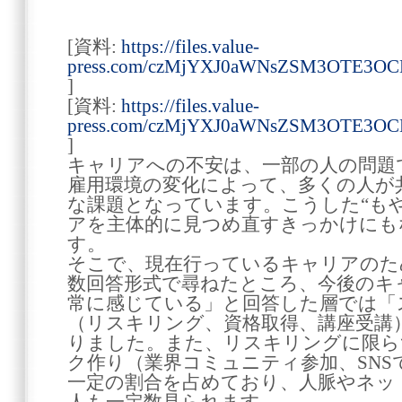
[資料:
https://files.value-
press.com/czMjYXJ0aWNsZSM3OTE3OC
]
[資料:
https://files.value-
press.com/czMjYXJ0aWNsZSM3OTE3OC
]
キャリアへの不安は、一部の人の問題
雇用環境の変化によって、多くの人が
な課題となっています。こうした“も
アを主体的に見つめ直すきっかけにも
す。
そこで、現在行っているキャリアのた
数回答形式で尋ねたところ、今後のキ
常に感じている」と回答した層では「
（リスキリング、資格取得、講座受講）
りました。また、リスキリングに限ら
ク作り（業界コミュニティ参加、SNSで
一定の割合を占めており、人脈やネッ