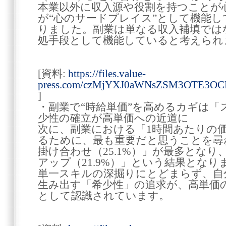
本業以外に収入源や役割を持つことが
が“心のサードプレイス”として機能
りました。副業は単なる収入補填では
処手段として機能していると考えられ
[資料:
https://files.value-
press.com/czMjYXJ0aWNsZSM3OTE3OC
]
・副業で“時給単価”を高めるカギは「
少性の確立が高単価への近道に
次に、副業における「1時間あたりの
るために、最も重要だと思うことを尋
掛け合わせ（25.1%）」が最多とな
アップ（21.9%）」という結果となり
単一スキルの深掘りにとどまらず、自
生み出す「希少性」の追求が、高単価
として認識されています。