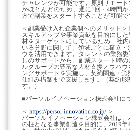
チャレンジが可能です。原則リモート
がほとんどのため、週に1回・4時間
方で副業をスタートすることが可能で
＜副業受け入れ企業側へのメリット＞
スキルアップや事業貢献を目的にした
材をターゲットにしているため、社内
いる分野に関して、領域ごとに確立・
ウを活用できます。タレントの業務委
しのサポートから、副業スタート時の
ルグループの豊富な人材支援ノウハウ
ングサポートを実施し、契約関連・労
仕組み構築まで支援します。（契約形
す。）
■パーソルイノベーション株式会社に
＜
https://persol-innovation.co.jp/
＞
パーソルイノベーション株式会社は、
の柱となる事業創造を目的に、2019