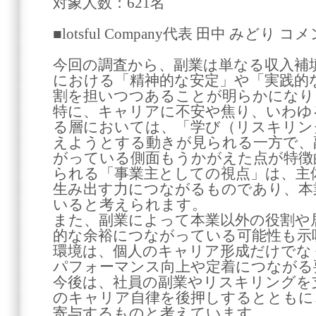
対象人数：621名
■lotsful Company代表 田中 みどり コ
今回の調査から、副業は単なる収入補
における「精神的な安定」や「実践的
割を担いつつあることが明らかになり
特に、キャリアに不安や焦り、いわゆ
る層においては、「学び（リスキリン
えようとする動きが見られる一方で、
がっている側面もうかがえた点が特徴
られる「事業主としての視点」は、主
生み出す力につながるものであり、本
いると考えられます。
また、副業によって本業以外の役割や
的な余裕につながっている可能性も示
環境は、個人のキャリア形成だけでな
パフォーマンス向上や定着につながる
今後は、社員の副業やリスキリングを
のキャリア自律を後押しするとともに
寄与するものと考えています。