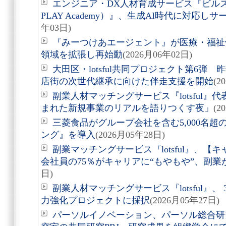
エンジニア・DX人材育成サービス『ビルス
PLAY Academy）』、生成AI時代に対応
年03日)
『みーつけあエージェント』が医療・福祉
領域を拡張し再始動
(2026月06年02日)
大田区・lotsful共同プロジェクト第6弾
店街の次世代継承に向けた伴走支援を開始
(2
副業人材マッチングサービス『lotsful
まれた新規事業のリアルを語りつくす夜」
(2
三菱食品がグループ会社を含む5,000名
ング』を導入
(2026月05年28日)
副業マッチングサービス『lotsful』、【
会社員の75％がキャリアに“もやもや”、副業
日)
副業人材マッチングサービス『lotsful』
力強化プロジェクトに採択
(2026月05年27日)
パーソルイノベーション、パーソル総合研