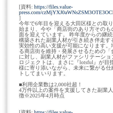
[資料:
https://files.value-
press.com/czMjYXJ0aWNsZSM3OTE3OC
]
今年で6年目を迎える大田区様との取
始まり、今や「商店街のあり方そのも
面を迎えています。 昨年度からの継
構築された副業人材が引き続き伴走す
実効性の高い支援が可能になります。
る商店街を維持・発展させるための「
に対し、副業人材がファシリテーショ
ロジェクトは、まさに『lotsful』が
様に寄り添いながら、未来に繋がる仕
トしてまいります。
■利用企業数は2,000社超！
4万件以上の案件を支援してきた副業人材サ
徴※2025年4月時点
[資料:
https://files.value-