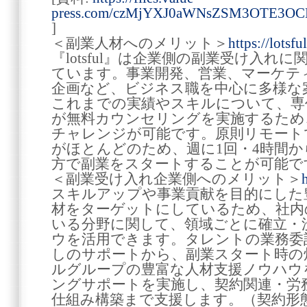
press.com/czMjYXJ0aWNsZSM3OTE3OC
]
＜副業人材へのメリット＞
https://lotsful
『lotsful』は企業側の副業受け入れ
ています。事業開発、営業、マーケテ
企画など、ビジネス職を中心に多様な
これまでの実績やスキルについて、専
が無料カウンセリングを実施するため
チャレンジが可能です。原則リモート
がほとんどのため、週に1回・4時間
方で副業をスタートすることが可能で
＜副業受け入れ企業側へのメリット＞
h
スキルアップや事業貢献を目的にした
材をターゲットにしているため、社内
いる分野に関して、領域ごとに確立・
ウを活用できます。タレントの業務委
しのサポートから、副業スタート時の
ルグループの豊富な人材支援ノウハウ
ングサポートを実施し、契約関連・労
仕組み構築まで支援します。（契約形