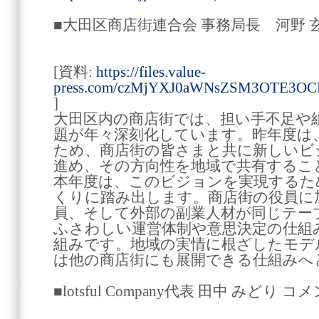
■大田区商店街連合会 事務局長 河野
[資料:
https://files.value-
press.com/czMjYXJ0aWNsZSM3OTE3OC
]
大田区内の商店街では、担い手不足や
題が年々深刻化しています。昨年度は
ため、商店街の皆さまと共に新しいビ
進め、その方向性を地域で共有するこ
本年度は、このビジョンを実現するた
くりに踏み出します。商店街の役員に
員、そして外部の副業人材が同じテー
ふさわしい運営体制や意思決定の仕組
組みです。地域の実情に根ざしたモデ
は他の商店街にも展開できる仕組みへ
■lotsful Company代表 田中 みどり コ