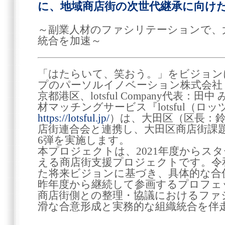
に、地域商店街の次世代継承に向け
～副業人材のファシリテーションで、
統合を加速～
「はたらいて、笑おう。」をビジョン
プのパーソルイノベーション株式会社 lots
京都港区、lotsful Company代表：
材マッチングサービス『lotsful（ロ
https://lotsful.jp/
）は、大田区（区長：鈴
店街連合会と連携し、大田区商店街課
6弾を実施します。
本プロジェクトは、2021年度からス
える商店街支援プロジェクトです。令
た将来ビジョンに基づき、具体的な合
昨年度から継続して参画するプロフェ
商店街側との整理・協議におけるファ
滑な合意形成と実務的な組織統合を伴