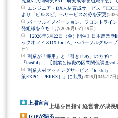
究室の共同研究PRJ 研究成果を組織学会に
エンジニア・DX人材育成サービス『TECH PLA
より『ビルスピ』へサービス名称を変更
(202
パーソルイノベーション、フロントライン
発組織を立ち上げ
(2026月05年19日)
【2026年5月22日（金）開催】日本農業
ックオフィスDX for JA」へパーソルグルー
日)
副業が「採用」と「引き止め」のカギに 
『lotsful』、【副業と転職の因果関係調査vol
副業人材マッチングサービス『lotsful』
策EXPO［PEREX］」に出展
(2026月04年27日
上場宣言
上場を目指す経営者が成長
TOPが語る