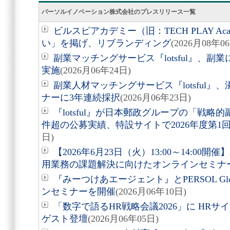
パーソルイノベーション株式会社のプレスリリース一覧
ビルスピアカデミー（旧：TECH PLAY A
い」を掲げ、リブランディング
(2026月08年0
副業マッチングサービス『lotsful』、副
実施
(2026月06年24日)
副業人材マッチングサービス『lotsful』
ナーに3年連続採択
(2026月06年23日)
『lotsful』が日本郵政グループの「戦略
件超の公募実績、特設サイトで2026年度第1
日)
【2026年6月23日（火）13:00～14:0
用業務の課題解決に向けたオンラインセミナ
『みーつけあエージェント』とPERSOL Globa
ンセミナーを開催
(2026月06年10日)
「数字で語るHR戦略会議2026」に HR
ゲスト登壇
(2026月06年05日)