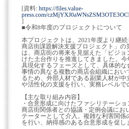
[資料:
https://files.value-
press.com/czMjYXJ0aWNsZSM3OTE3O
]
■令和8年度のプロジェクトについて
本プロジェクトは、2021年度より継
商店街課題解決支援プロジェクト」の
は、商店街の将来を見据えた「ビジョ
けた土台作りを推進してきました。今
具現化するフェーズとして、具体的な
事情の異なる複数の商店会組織におい
るため、外部人材である副業人材が中
や活性化の支援を行い、実務レベルで
【主な取り組み内容】
・合意形成に向けたファシリテーショ
商店街関係者との協議・定例会議にお
テーターとして介入。複雑な利害関係
を行い、納得感のある合意形成を促し