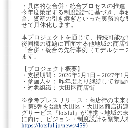
・具体的な合併・統合プロセスの推進
今年度策定する制度設計に基づき、事
合、資産の引き継ぎといった実務的な
せて具体化します。
本プロジェクトを通じて、持続可能な
後同様の課題に直面する他地域の商店
「合併・統合の先行事例（モデルケー
ます。
【プロジェクト概要】
・支援期間： 2026年6月1日～2027年1
・参画人材： 昨年度より継続して参画
・対象組織： 大田区商店街
※参考プレスリリース：商店街の未来
ト第5弾を始動 大田区・大田区商店街
グサービス『lotsful』が連携～地域
に向け、ビジョン・制度設計を副業人
https://lotsful.jp/news/459
)