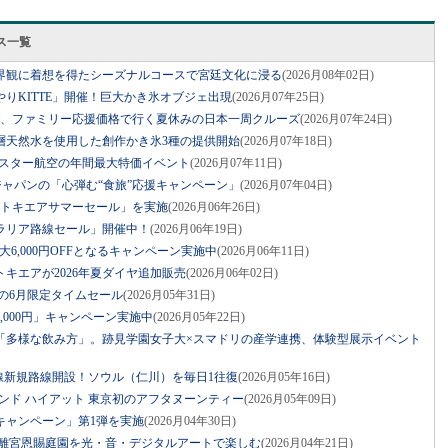
ス一覧
界観に着想を得たシーズナルコースで宮廷文化に浸る
(2026月08年02日)
やりKITTE」開催！巨大かき氷オブジェ出現
(2026月07年25日)
料、ファミリー応援価格で行く夏休みの日本一周クルーズ
(2026月07年24日)
層天然水を使用した創作かき氷3種の提供開始
(2026月07年18日)
イースター航空の年間最大特価イベント
(2026月07年11日)
・ジャパンの「心弾む“食旅”応援キャンペーン」
(2026月07年04日)
「トキエアサマーセール」を実施
(2026月06年26日)
ラリア路線セール」開催中！
(2026月06年19日)
6,000円OFFとなるキャンペーン実施中
(2026月06年11日)
キエアが2026年夏ダイヤ追加販売
(2026月06年02日)
アの6月限定タイムセール
(2026月05年31日)
,000円」キャンペーン実施中
(2026月05年22日)
「多様な飲み方」。跡見学園女子大×スマドリの産学連携、体験型展示イベント
国際線新規路線開設！ソウル（仁川）を毎日1往復
(2026月05年16日)
たグランド ハイアット 東京初のアフタヌーンティー
(2026月05年09日)
キャンペーン」第1弾を実施
(2026月04年30日)
芝離宮恩賜庭園を光・音・デジタルアートで楽しむ
(2026月04年21日)