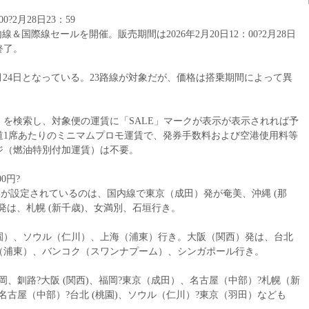
0?2月28日23：59
内線＆国際線セールを開催。販売期間は2026年2月20日12：00?2月28日
終了。
?10月24日となっている。23路線が対象だが、価格は搭乗期間によって異
を検索し、対象便の運賃に「SALE」マークが表示が表示されれば予
道1席あたりのミニマムプロモ運賃で、発券手数料および空港使用料等
ジ（燃油特別付加運賃）は不要。
0円?
価格が設定されているのは、国内線で東京（成田）発が奄美、沖縄 (那
発は、札幌 (新千歳)、女満別、石垣行き。
園）、ソウル（仁川）、上海（浦東）行き。大阪（関西）発は、台北
（浦東）、バンコク（スワンナプーム）、シンガポール行き。
岡、釧路?大阪 (関西)、福岡?東京（成田）、名古屋（中部）?札幌（新
名古屋（中部）?台北 (桃園)、ソウル（仁川）?東京（羽田）なども