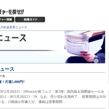
人の社会見学ニュース
ュース
ース
！片道5,000円?
：00?2月28日23：59Peachが旅フェス〔第3弾〕国内線＆国際線セールを
日12：00?2月28日23：59。なお、売り切れ次第終了。 搭乗期間は2026
っている。23路線が対象だが、価格は搭乗期間…