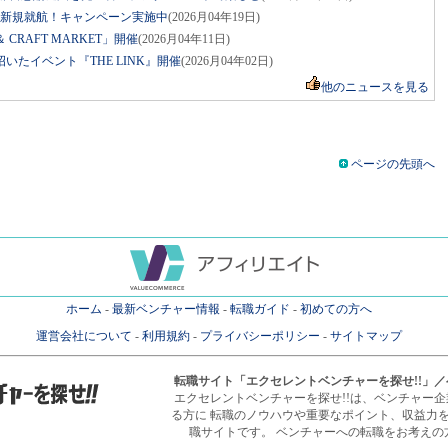
線新規就航！キャンペーン実施中
(2026月04年19日)
 ＆ CRAFT MARKET」開催
(2026月04年11日)
たイベント『THE LINK』開催
(2026月04年02日)
他のニュースを見る
ページの先頭へ
ホーム
-
最新ベンチャー情報
-
転職ガイド
-
初めての方へ
運営会社について
-
利用規約
-
プライバシーポリシー
-
サイトマップ
転職サイト
「エクセレントベンチャーを探せ!!」
エクセレントベンチャーを探せ!!は、ベンチャー
る方に 転職のノウハウや重要なポイント、収益力
職サイトです。 ベンチャーへの転職をお考えの