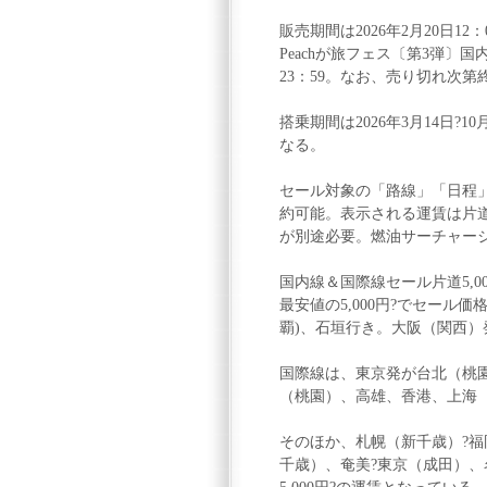
販売期間は2026年2月20日12：0
Peachが旅フェス〔第3弾〕国
23：59。なお、売り切れ次第
搭乗期間は2026年3月14日
なる。
セール対象の「路線」「日程」
約可能。表示される運賃は片
が別途必要。燃油サーチャー
国内線＆国際線セール片道5,00
最安値の5,000円?でセール
覇)、石垣行き。大阪（関西）
国際線は、東京発が台北（桃
（桃園）、高雄、香港、上海
そのほか、札幌（新千歳）?福
千歳）、奄美?東京（成田）、