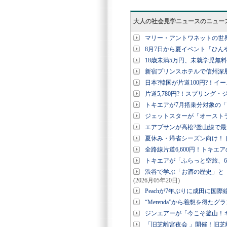
大人の社会見学ニュースのニュー
マリー・アントワネットの世
8月7日から夏イベント「ひん
18歳未満5万円、未就学児無
新宿プリンスホテルで信州深
日本?韓国が片道100円?！
片道5,780円?！スプリング
トキエアが7月搭乗分対象の
ジェットスターが「オースト
エアプサンが高松?釜山線で最大
夏休み・帰省シーズン向け！ト
全路線片道6,600円！トキエ
トキエアが「ふらっと空旅、6
渋谷で学ぶ「お酒の歴史」と
(2026月05年20日)
Peachが7年ぶりに成田に
“Merenda”から着想を得
ジンエアーが「今こそ釜山！
「旧芝離宮夜会 」開催！旧