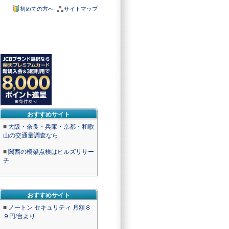
初めての方へ
サイトマップ
おすすめサイト
■
大阪・奈良・兵庫・京都・和歌
山の交通量調査なら
■
関西の橋梁点検はヒルズリサー
チ
おすすめサイト
■
ノートン セキュリティ 月額８
９円/台より