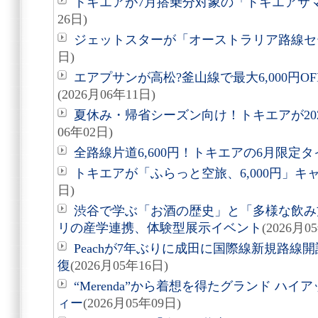
トキエアが7月搭乗分対象の「トキエアサ
26日)
ジェットスターが「オーストラリア路線セ
日)
エアプサンが高松?釜山線で最大6,000円
(2026月06年11日)
夏休み・帰省シーズン向け！トキエアが20
06年02日)
全路線片道6,600円！トキエアの6月限定
トキエアが「ふらっと空旅、6,000円」キ
日)
渋谷で学ぶ「お酒の歴史」と「多様な飲み
リの産学連携、体験型展示イベント
(2026月0
Peachが7年ぶりに成田に国際線新規路線
復
(2026月05年16日)
“Merenda”から着想を得たグランド ハ
ィー
(2026月05年09日)