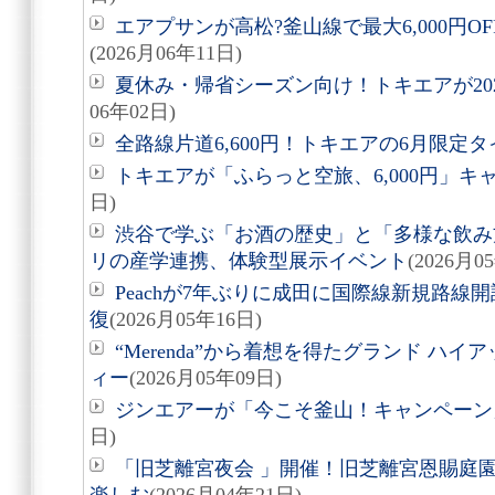
エアプサンが高松?釜山線で最大6,000円
(2026月06年11日)
夏休み・帰省シーズン向け！トキエアが20
06年02日)
全路線片道6,600円！トキエアの6月限定
トキエアが「ふらっと空旅、6,000円」キ
日)
渋谷で学ぶ「お酒の歴史」と「多様な飲み
リの産学連携、体験型展示イベント
(2026月0
Peachが7年ぶりに成田に国際線新規路線
復
(2026月05年16日)
“Merenda”から着想を得たグランド ハ
ィー
(2026月05年09日)
ジンエアーが「今こそ釜山！キャンペーン
日)
「旧芝離宮夜会 」開催！旧芝離宮恩賜庭